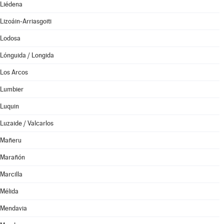
Liédena
Lizoáin-Arriasgoiti
Lodosa
Lónguida / Longida
Los Arcos
Lumbier
Luquin
Luzaide / Valcarlos
Mañeru
Marañón
Marcilla
Mélida
Mendavia