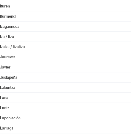
Ituren
Iturmendi
Izagaondoa
Iza / Itza
Izalzu / Itzaltzu
Jaurrieta
Javier
Juslapeña
Lakuntza
Lana
Lantz
Lapoblación
Larraga