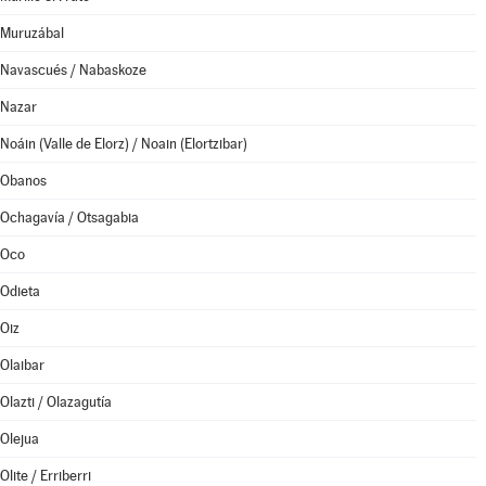
Muruzábal
Navascués / Nabaskoze
Nazar
Noáin (Valle de Elorz) / Noain (Elortzibar)
Obanos
Ochagavía / Otsagabia
Oco
Odieta
Oiz
Olaibar
Olazti / Olazagutía
Olejua
Olite / Erriberri