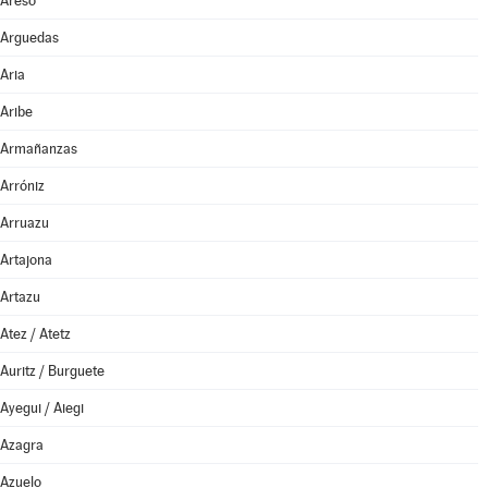
Areso
Arguedas
Aria
Aribe
Armañanzas
Arróniz
Arruazu
Artajona
Artazu
Atez / Atetz
Auritz / Burguete
Ayegui / Aiegi
Azagra
Azuelo