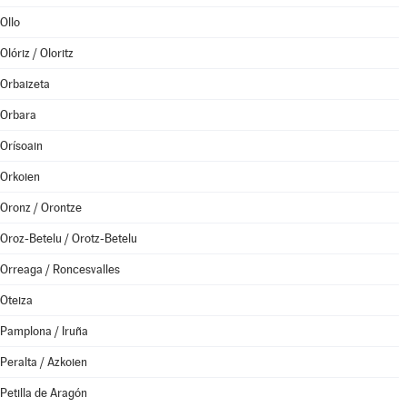
Ollo
Olóriz / Oloritz
Orbaizeta
Orbara
Orísoain
Orkoien
Oronz / Orontze
Oroz-Betelu / Orotz-Betelu
Orreaga / Roncesvalles
Oteiza
Pamplona / Iruña
Peralta / Azkoien
Petilla de Aragón