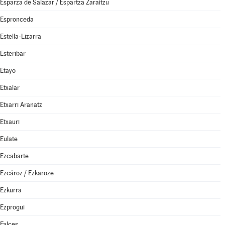
Esparza de Salazar / Espartza Zaraitzu
Espronceda
Estella-Lizarra
Esteribar
Etayo
Etxalar
Etxarri Aranatz
Etxauri
Eulate
Ezcabarte
Ezcároz / Ezkaroze
Ezkurra
Ezprogui
Falces