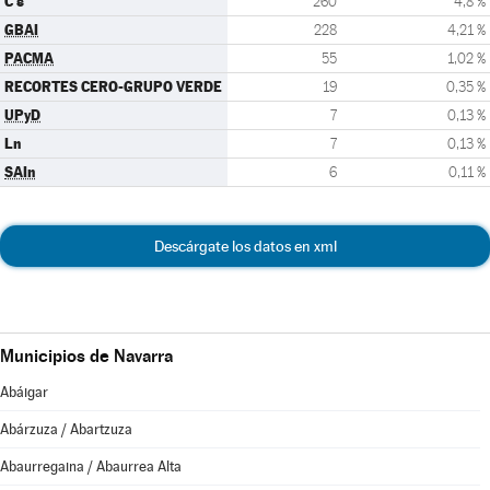
C's
260
4,8 %
GBAI
228
4,21 %
PACMA
55
1,02 %
RECORTES CERO-GRUPO VERDE
19
0,35 %
UPyD
7
0,13 %
Ln
7
0,13 %
SAIn
6
0,11 %
Descárgate los datos en xml
Municipios de Navarra
Abáigar
Abárzuza / Abartzuza
Abaurregaina / Abaurrea Alta