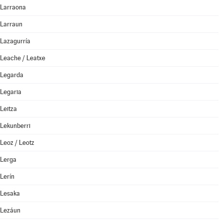
Larraona
Larraun
Lazagurría
Leache / Leatxe
Legarda
Legaria
Leitza
Lekunberri
Leoz / Leotz
Lerga
Lerín
Lesaka
Lezáun