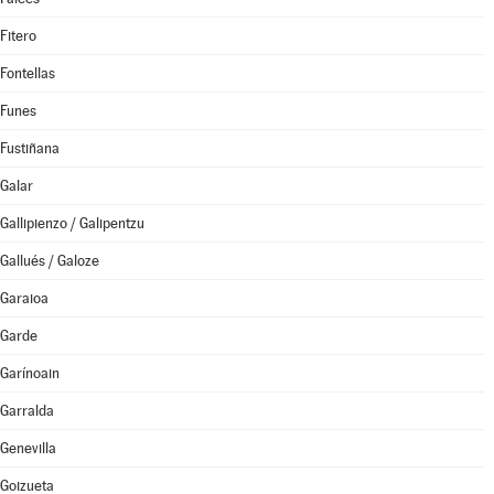
Fitero
Fontellas
Funes
Fustiñana
Galar
Gallipienzo / Galipentzu
Gallués / Galoze
Garaioa
Garde
Garínoain
Garralda
Genevilla
Goizueta