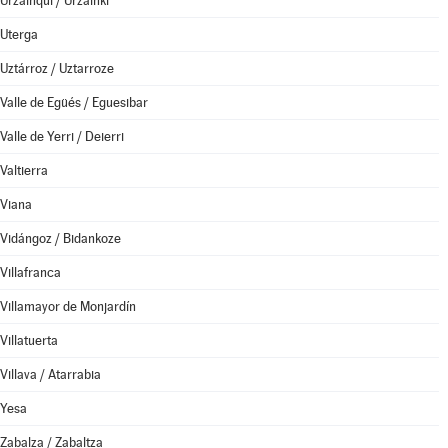
Urzainqui / Urzainki
Uterga
Uztárroz / Uztarroze
Valle de Egüés / Eguesibar
Valle de Yerri / Deierri
Valtierra
Viana
Vidángoz / Bidankoze
Villafranca
Villamayor de Monjardín
Villatuerta
Villava / Atarrabia
Yesa
Zabalza / Zabaltza