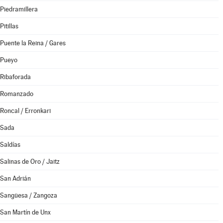
Piedramillera
Pitillas
Puente la Reina / Gares
Pueyo
Ribaforada
Romanzado
Roncal / Erronkari
Sada
Saldías
Salinas de Oro / Jaitz
San Adrián
Sangüesa / Zangoza
San Martín de Unx