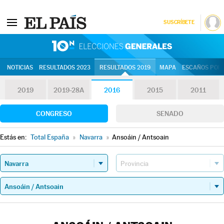
SUSCRÍBETE
10N | Eleccion
NOTICIAS
RESULTADOS 2023
RESULTADOS 2019
MAPA
ESCAÑOS POR 
2019
2019-28A
2016
2015
2011
CONGRESO
SENADO
Estás en:
Total España
»
Navarra
»
Ansoáin / Antsoain