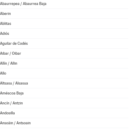
Abaurrepea / Abaurrea Baja
Aberin
Ablitas
Adiós
Aguilar de Codés
Aibar / Oibar
Allín / Allin
Allo
Altsasu / Alsasua
Améscoa Baja
Ancín / Antzin
Andosilla
Ansoáin / Antsoain