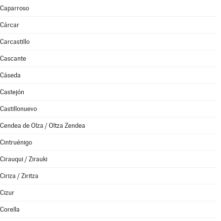
Caparroso
Cárcar
Carcastillo
Cascante
Cáseda
Castejón
Castillonuevo
Cendea de Olza / Oltza Zendea
Cintruénigo
Cirauqui / Zirauki
Ciriza / Ziritza
Cizur
Corella