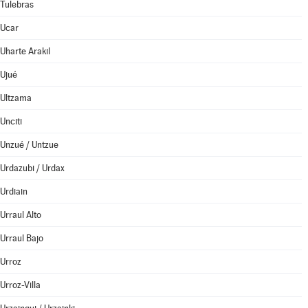
Tulebras
Ucar
Uharte Arakil
Ujué
Ultzama
Unciti
Unzué / Untzue
Urdazubi / Urdax
Urdiain
Urraul Alto
Urraul Bajo
Urroz
Urroz-Villa