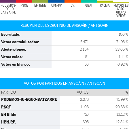
PODEMOS-
PSOE
EH Bildu
UPN-PP
C's
GBAI
PACMA
RECORTES
IU-EQUO-
CERO-
BATZARRE
GRUPO
VERDE
RESUMEN DEL ESCRUTINIO DE ANSOÁIN / ANTSOAIN
Escrutado:
100 %
Votos contabilizados:
5.474
71,95 %
Abstenciones:
2.134
28,05 %
Votos nulos:
61
1,11 %
Votos en blanco:
50
0,92 %
VOTOS POR PARTIDOS EN ANSOÁIN / ANTSOAIN
PARTIDO
VOTOS
%
PODEMOS-IU-EQUO-BATZARRE
2.273
41,99 %
PSOE
1.103
20,38 %
EH Bildu
710
13,12 %
UPN-PP
695
12,84 %