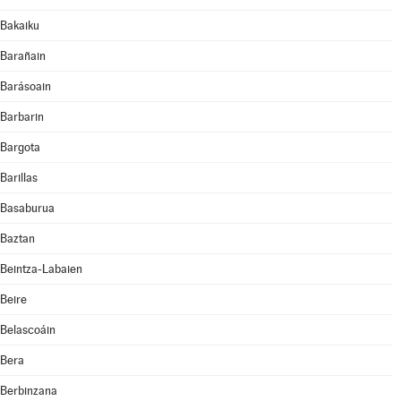
Bakaiku
Barañain
Barásoain
Barbarin
Bargota
Barillas
Basaburua
Baztan
Beintza-Labaien
Beire
Belascoáin
Bera
Berbinzana