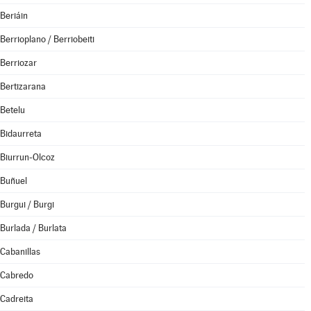
Beriáin
Berrioplano / Berriobeiti
Berriozar
Bertizarana
Betelu
Bidaurreta
Biurrun-Olcoz
Buñuel
Burgui / Burgi
Burlada / Burlata
Cabanillas
Cabredo
Cadreita