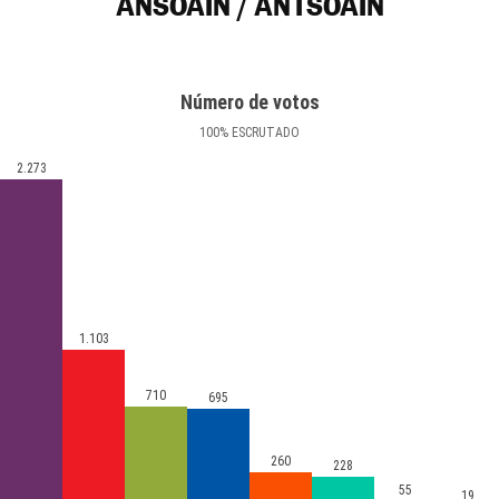
ANSOÁIN / ANTSOAIN
Número de votos
100
%
ESCRUTADO
2.273
1.103
710
695
260
228
55
19