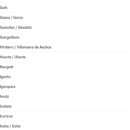
Goñi
Güesa / Gorza
Guesálaz / Gesalatz
Guirguillano
Hiriberri / Villanueva de Aezkoa
Huarte / Uharte
Ibargoiti
Igantzi
Igúzquiza
Imotz
Irañeta
Irurtzun
Isaba / Izaba