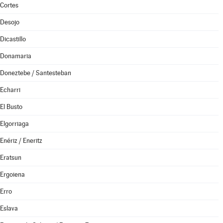
Cortes
Desojo
Dicastillo
Donamaria
Doneztebe / Santesteban
Echarri
El Busto
Elgorriaga
Enériz / Eneritz
Eratsun
Ergoiena
Erro
Eslava