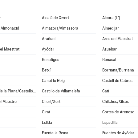
r
Alcalà de Xivert
Alcora (L')
e Almonacid
Almazora/Almassora
Almedíjar
Arañuel
Ares del Maestrat
el Maestrat
Ayódar
Azuébar
Benafigos
Benasal
Betxí
Borriana/Burriana
Canet lo Roig
Castell de Cabres
Castellón de la Plana/Castelló de la Plana
Castillo de Villamalefa
Catí
l Maestre
Chert/Xert
Chilches/Xilxes
Cirat
Cortes de Arenoso
Eslida
Espadilla
Fuente la Reina
Fuentes de Ayódar