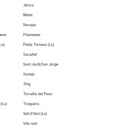
Jérica
Matet
Navajas
pesa
Palanques
La)
Pobla Tornesa (La)
Sacañet
Sant Jordi/San Jorge
Soneja
Tírig
Torralba del Pinar
(La)
Traiguera
Vall d'Uixó (La)
Vila-real