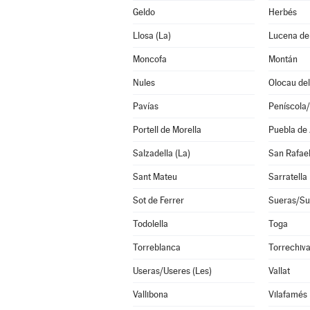
Geldo
Herbés
Llosa (La)
Lucena del
Moncofa
Montán
Nules
Olocau del
Pavías
Peníscola
Portell de Morella
Puebla de
Salzadella (La)
San Rafael
Sant Mateu
Sarratella
Sot de Ferrer
Sueras/Su
Todolella
Toga
Torreblanca
Torrechiv
Useras/Useres (Les)
Vallat
Vallibona
Vilafamés