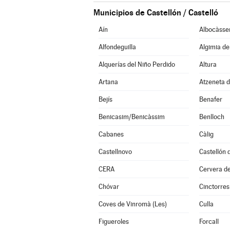
Municipios de Castellón / Castelló
Aín
Albocàsse
Alfondeguilla
Algimia d
Alquerías del Niño Perdido
Altura
Artana
Atzeneta d
Bejís
Benafer
Benicasim/Benicàssim
Benlloch
Cabanes
Càlig
Castellnovo
CERA
Cervera de
Chóvar
Cinctorres
Coves de Vinromà (Les)
Culla
Figueroles
Forcall