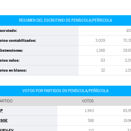
RESUMEN DEL ESCRUTINIO DE PENÍSCOLA/PEÑÍSCOLA
scrutado:
10
otos contabilizados:
3.009
70,3
bstenciones:
1.268
29,6
otos nulos:
63
2,0
otos en blanco:
32
1,0
VOTOS POR PARTIDOS EN PENÍSCOLA/PEÑÍSCOLA
ARTIDO
VOTOS
PP
1.943
65,9
PSOE
588
19,9
UPV-EV
112
3,