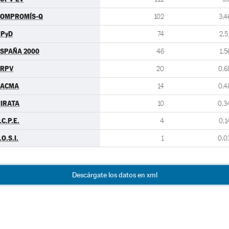
COMPROMÍS-Q
102
3,4
UPyD
74
2,5
SPAÑA 2000
46
1,5
ERPV
20
0,6
PACMA
14
0,4
IRATA
10
0,3
.C.P.E.
4
0,1
.O.S.I.
1
0,0
Descárgate los datos en xml