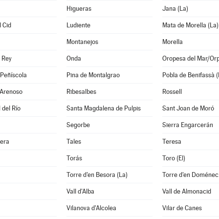
Higueras
Jana (La)
 Cid
Ludiente
Mata de Morella (La)
Montanejos
Morella
 Rey
Onda
Oropesa del Mar/Or
/Peñíscola
Pina de Montalgrao
Pobla de Benifassà (
 Arenoso
Ribesalbes
Rossell
 del Río
Santa Magdalena de Pulpis
Sant Joan de Moró
Segorbe
Sierra Engarcerán
era
Tales
Teresa
Torás
Toro (El)
a
Torre d'en Besora (La)
Torre d'en Doménec 
Vall d'Alba
Vall de Almonacid
Vilanova d'Alcolea
Vilar de Canes