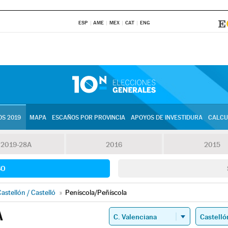
ESP
AME
MEX
CAT
ENG
S 2019
MAPA
ESCAÑOS POR PROVINCIA
APOYOS DE INVESTIDURA
CALCU
2019-28A
2016
2015
SO
astellón / Castelló
»
Peníscola/Peñíscola
A