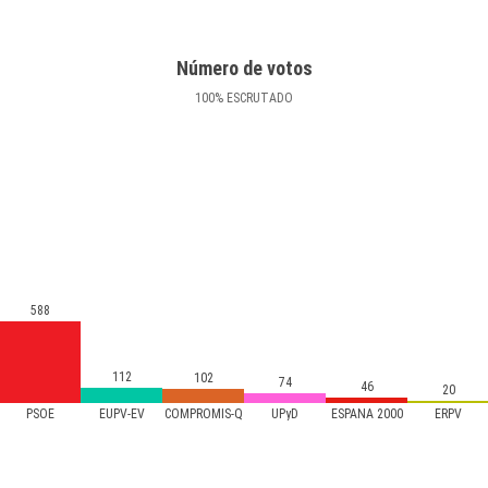
Número de votos
100
%
ESCRUTADO
588
112
102
74
46
20
PSOE
EUPV-EV
COMPROMÍS-Q
UPyD
ESPAÑA 2000
ERPV