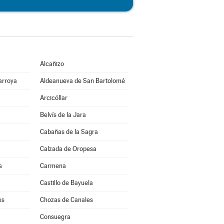
Alcañizo
arroya
Aldeanueva de San Bartolomé
Arcicóllar
Belvís de la Jara
Cabañas de la Sagra
Calzada de Oropesa
s
Carmena
Castillo de Bayuela
es
Chozas de Canales
Consuegra