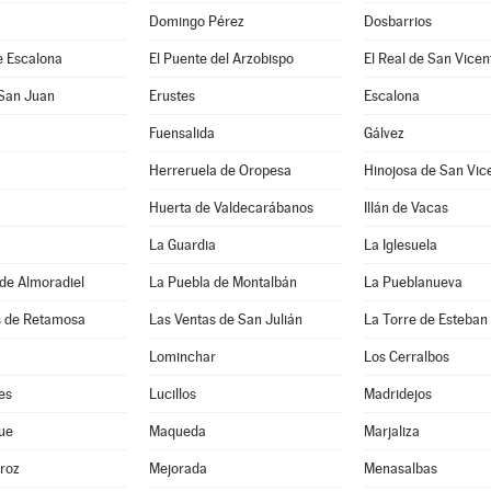
Domingo Pérez
Dosbarrios
e Escalona
El Puente del Arzobispo
El Real de San Vicen
 San Juan
Erustes
Escalona
Fuensalida
Gálvez
Herreruela de Oropesa
Hinojosa de San Vic
Huerta de Valdecarábanos
Illán de Vacas
La Guardia
La Iglesuela
de Almoradiel
La Puebla de Montalbán
La Pueblanueva
s de Retamosa
Las Ventas de San Julián
La Torre de Esteba
Lominchar
Los Cerralbos
es
Lucillos
Madridejos
ue
Maqueda
Marjaliza
roz
Mejorada
Menasalbas