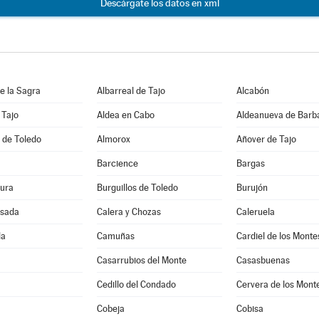
Descárgate los datos en xml
e la Sagra
Albarreal de Tajo
Alcabón
 Tajo
Aldea en Cabo
Aldeanueva de Barb
 de Toledo
Almorox
Añover de Tajo
Barcience
Bargas
ura
Burguillos de Toledo
Burujón
sada
Calera y Chozas
Caleruela
la
Camuñas
Cardiel de los Monte
Casarrubios del Monte
Casasbuenas
Cedillo del Condado
Cervera de los Mont
Cobeja
Cobisa