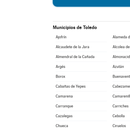
Municipios de Toledo
Ajofrín
Alameda d
Alcaudete de la Jara
Alcolea de
Almendral de la Cañada
Almonacid
Argés
Azután
Borox
Buenavent
Cabañas de Yepes
Cabezame
Camarena
Camarenil
Carranque
Carriches
Cazalegas
Cebolla
Chueca
Ciruelos