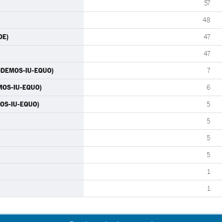
57
48
OE)
47
47
PODEMOS-IU-EQUO)
7
MOS-IU-EQUO)
6
MOS-IU-EQUO)
5
5
5
5
1
1