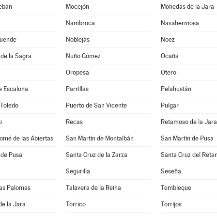
teban
Mocejón
Mohedas de la Jara
Nambroca
Navahermosa
uende
Noblejas
Noez
de la Sagra
Nuño Gómez
Ocaña
Oropesa
Otero
e Escalona
Parrillas
Pelahustán
 Toledo
Puerto de San Vicente
Pulgar
o
Recas
Retamoso de la Jara
omé de las Abiertas
San Martín de Montalbán
San Martín de Pusa
 de Pusa
Santa Cruz de la Zarza
Santa Cruz del Reta
Segurilla
Seseña
 las Palomas
Talavera de la Reina
Tembleque
de la Jara
Torrico
Torrijos