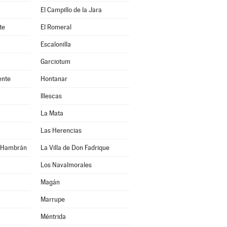
El Campillo de la Jara
te
El Romeral
Escalonilla
Garciotum
ente
Hontanar
Illescas
La Mata
Las Herencias
n Hambrán
La Villa de Don Fadrique
Los Navalmorales
Magán
Marrupe
Méntrida