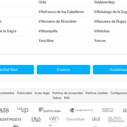
Urda
Valdeverdeja
Villafranca de los Caballeros
Villaluenga de la Sa
s
Villanueva de Alcardete
Villanueva de Bogas
de la Sagra
Villasequilla
Villatobas
Yunclillos
Yuncos
iudad Real
Cuenca
Guadalaja
contenidos
Publicidad
Aviso legal
Política de privacidad
Política cookies
Configuraci
Índice
RSS