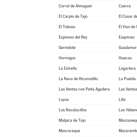
Corral de Almaguer
Cuerva
El Carpio de Tajo
El Casar d
El Toboso
El Viso de
Espinoso del Rey
Esquivias
Gerindote
Guadamur
Hormigos
Huecas
La Estrella
Lagartera
La Nava de Ricomalillo
La Puebla 
Las Ventas con Peña Aguilera
Las Venta
Layos
Lillo
Los Navalucillos
Los Yében
Malpica de Tajo
Manzaneq
Mascaraque
Mazaramb