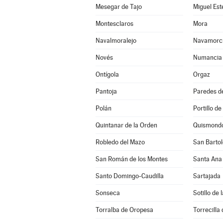
Mesegar de Tajo
Miguel Es
Montesclaros
Mora
Navalmoralejo
Navamorc
Novés
Numancia 
Ontígola
Orgaz
Pantoja
Paredes d
Polán
Portillo de
Quintanar de la Orden
Quismond
Robledo del Mazo
San Bartol
San Román de los Montes
Santa Ana
Santo Domingo-Caudilla
Sartajada
Sonseca
Sotillo de
Torralba de Oropesa
Torrecilla 