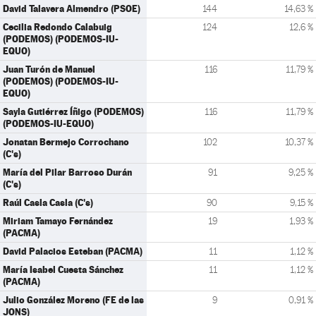
David Talavera Almendro (PSOE)
144
14,63 %
Cecilia Redondo Calabuig
124
12,6 %
(PODEMOS) (PODEMOS-IU-
EQUO)
Juan Turón de Manuel
116
11,79 %
(PODEMOS) (PODEMOS-IU-
EQUO)
Sayla Gutiérrez Íñigo (PODEMOS)
116
11,79 %
(PODEMOS-IU-EQUO)
Jonatan Bermejo Corrochano
102
10,37 %
(C's)
María del Pilar Barroso Durán
91
9,25 %
(C's)
Raúl Casla Casla (C's)
90
9,15 %
Miriam Tamayo Fernández
19
1,93 %
(PACMA)
David Palacios Esteban (PACMA)
11
1,12 %
María Isabel Cuesta Sánchez
11
1,12 %
(PACMA)
Julio González Moreno (FE de las
9
0,91 %
JONS)