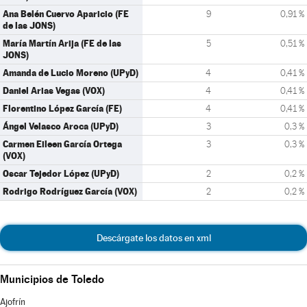
Ana Belén Cuervo Aparicio (FE
9
0,91 %
de las JONS)
María Martín Arija (FE de las
5
0,51 %
JONS)
Amanda de Lucio Moreno (UPyD)
4
0,41 %
Daniel Arias Vegas (VOX)
4
0,41 %
Florentino López García (FE)
4
0,41 %
Ángel Velasco Aroca (UPyD)
3
0,3 %
Carmen Eileen García Ortega
3
0,3 %
(VOX)
Oscar Tejedor López (UPyD)
2
0,2 %
Rodrigo Rodríguez García (VOX)
2
0,2 %
Descárgate los datos en xml
Municipios de Toledo
Ajofrín