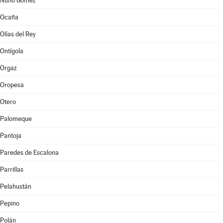
Nuño Gómez
Ocaña
Olías del Rey
Ontígola
Orgaz
Oropesa
Otero
Palomeque
Pantoja
Paredes de Escalona
Parrillas
Pelahustán
Pepino
Polán