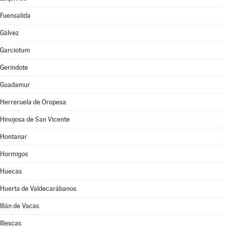
Fuensalida
Gálvez
Garciotum
Gerindote
Guadamur
Herreruela de Oropesa
Hinojosa de San Vicente
Hontanar
Hormigos
Huecas
Huerta de Valdecarábanos
Illán de Vacas
Illescas