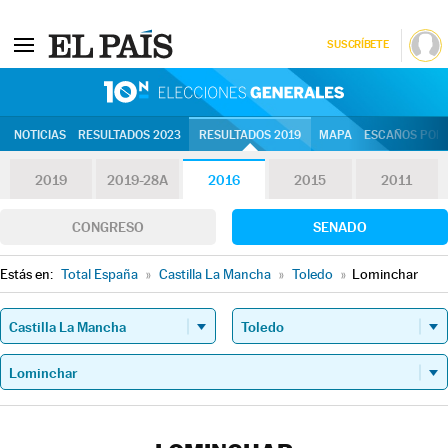
SUSCRÍBETE
10N | Eleccion
NOTICIAS
RESULTADOS 2023
RESULTADOS 2019
MAPA
ESCAÑOS POR 
2019
2019-28A
2016
2015
2011
CONGRESO
SENADO
Estás en:
Total España
»
Castilla La Mancha
»
Toledo
»
Lominchar