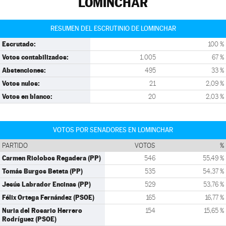
LOMINCHAR
RESUMEN DEL ESCRUTINIO DE LOMINCHAR
Escrutado:
100 %
Votos contabilizados:
1.005
67 %
Abstenciones:
495
33 %
Votos nulos:
21
2,09 %
Votos en blanco:
20
2,03 %
VOTOS POR SENADORES EN LOMINCHAR
PARTIDO
VOTOS
%
Carmen Riolobos Regadera (PP)
546
55,49 %
Tomás Burgos Beteta (PP)
535
54,37 %
Jesús Labrador Encinas (PP)
529
53,76 %
Félix Ortega Fernández (PSOE)
165
16,77 %
Nuria del Rosario Herrero
154
15,65 %
Rodríguez (PSOE)