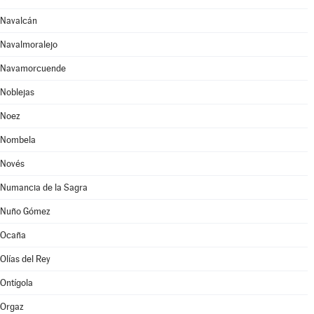
Navalcán
Navalmoralejo
Navamorcuende
Noblejas
Noez
Nombela
Novés
Numancia de la Sagra
Nuño Gómez
Ocaña
Olías del Rey
Ontígola
Orgaz