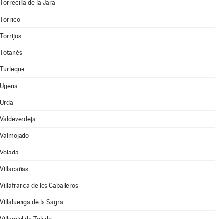
Torrecilla de la Jara
Torrico
Torrijos
Totanés
Turleque
Ugena
Urda
Valdeverdeja
Valmojado
Velada
Villacañas
Villafranca de los Caballeros
Villaluenga de la Sagra
Villamiel de Toledo