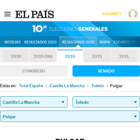
SUSCRÍBETE
10N | Eleccion
NOTICIAS
RESULTADOS 2023
RESULTADOS 2019
MAPA
ESCAÑOS POR 
2019
2019-28A
2016
2015
2011
CONGRESO
SENADO
Estás en:
Total España
»
Castilla La Mancha
»
Toledo
»
Pulgar