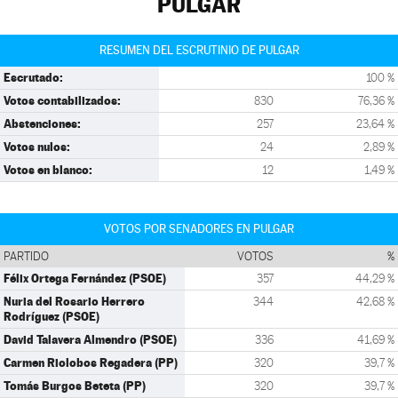
PULGAR
RESUMEN DEL ESCRUTINIO DE PULGAR
Escrutado:
100 %
Votos contabilizados:
830
76,36 %
Abstenciones:
257
23,64 %
Votos nulos:
24
2,89 %
Votos en blanco:
12
1,49 %
VOTOS POR SENADORES EN PULGAR
PARTIDO
VOTOS
%
Félix Ortega Fernández (PSOE)
357
44,29 %
Nuria del Rosario Herrero
344
42,68 %
Rodríguez (PSOE)
David Talavera Almendro (PSOE)
336
41,69 %
Carmen Riolobos Regadera (PP)
320
39,7 %
Tomás Burgos Beteta (PP)
320
39,7 %