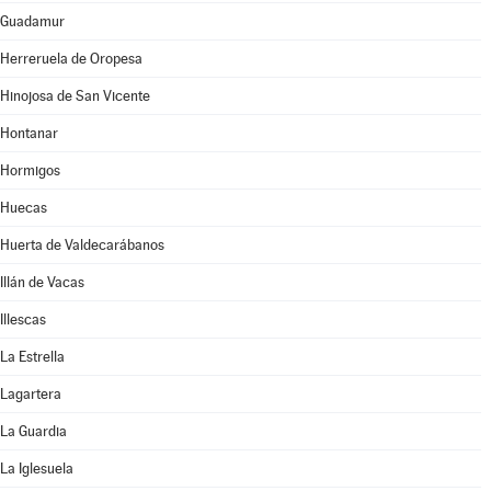
Guadamur
Herreruela de Oropesa
Hinojosa de San Vicente
Hontanar
Hormigos
Huecas
Huerta de Valdecarábanos
Illán de Vacas
Illescas
La Estrella
Lagartera
La Guardia
La Iglesuela