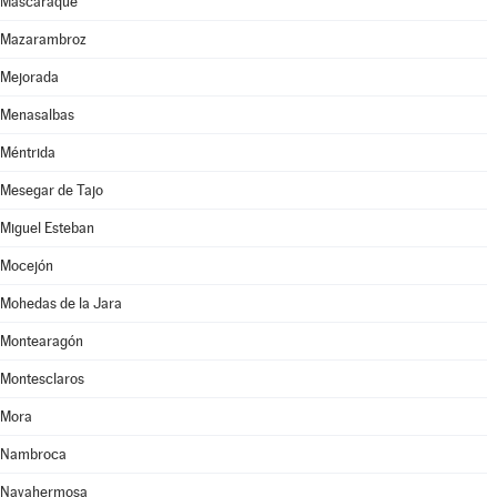
Mascaraque
Mazarambroz
Mejorada
Menasalbas
Méntrida
Mesegar de Tajo
Miguel Esteban
Mocejón
Mohedas de la Jara
Montearagón
Montesclaros
Mora
Nambroca
Navahermosa