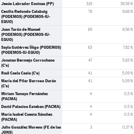
Jesús Labrador Encinas (PP)
319
39,58 %
Cecilia Redondo Calabuig
78
9,68 %
(PODEMOS) (PODEMOS-IU-
EQUO)
Juan Turón de Manuel
69
8,56 %
(PODEMOS) (PODEMOS-IU-
EQUO)
Sayla Gutiérrez Íñigo (PODEMOS)
63
7,82 %
(PODEMOS-IU-EQUO)
Jonatan Bermejo Corrochano
47
5,83 %
(C's)
Raúl Casla Casla (C's)
41
5,09 %
María del Pilar Barroso Durán
41
5,09 %
(C's)
Miriam Tamayo Fernández
4
0,5 %
(PACMA)
David Palacios Esteban (PACMA)
4
0,5 %
María Isabel Cuesta Sánchez
4
0,5 %
(PACMA)
Julio González Moreno (FE de las
3
0,37 %
JONS)