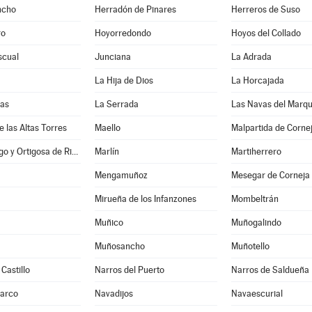
ncho
Herradón de Pinares
Herreros de Suso
ro
Hoyorredondo
Hoyos del Collado
scual
Junciana
La Adrada
La Hija de Dios
La Horcajada
nas
La Serrada
Las Navas del Marq
e las Altas Torres
Maello
Malpartida de Corne
Manjabálago y Ortigosa de Rioalmar
Marlín
Martiherrero
Mengamuñoz
Mesegar de Corneja
Mirueña de los Infanzones
Mombeltrán
Muñico
Muñogalindo
Muñosancho
Muñotello
Castillo
Narros del Puerto
Narros de Saldueña
Barco
Navadijos
Navaescurial