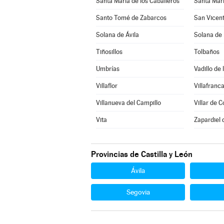
Santa María de los Caballeros
Santa Marí
Santo Tomé de Zabarcos
San Vicent
Solana de Ávila
Solana de
Tiñosillos
Tolbaños
Umbrías
Vadillo de 
Villaflor
Villafranca
Villanueva del Campillo
Villar de C
Vita
Zapardiel 
Provincias de Castilla y León
Ávila
Segovia