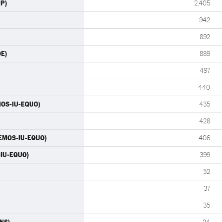
PP)
2.405
942
892
OE)
889
497
440
MOS-IU-EQUO)
435
428
ODEMOS-IU-EQUO)
406
-IU-EQUO)
399
52
37
35