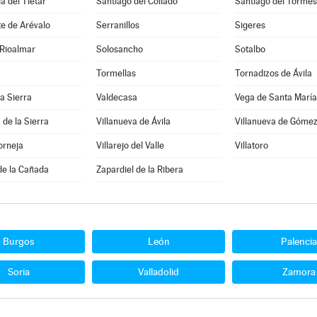
a del Tiétar
Santiago del Collado
Santiago del Tormes
e de Arévalo
Serranillos
Sigeres
 Rioalmar
Solosancho
Sotalbo
Tormellas
Tornadizos de Ávila
la Sierra
Valdecasa
Vega de Santa María
 de la Sierra
Villanueva de Ávila
Villanueva de Góme
orneja
Villarejo del Valle
Villatoro
de la Cañada
Zapardiel de la Ribera
Burgos
León
Palencia
Soria
Valladolid
Zamora