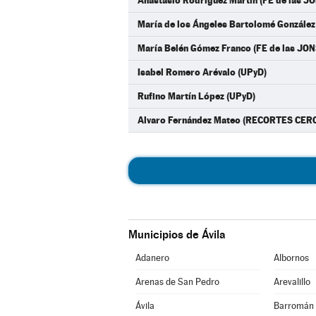
Anastasio Rodríguez Martín (FE de las J
María de los Ángeles Bartolomé González
María Belén Gómez Franco (FE de las JON
Isabel Romero Arévalo (UPyD)
Rufino Martín López (UPyD)
Alvaro Fernández Mateo (RECORTES CE
Municipios de Ávila
Adanero
Albornos
Arenas de San Pedro
Arevalillo
Ávila
Barromán