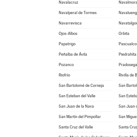
Navalacruz
Navalmora
Navalperal de Tormes
Navaluen
Navarrevisca
Navatalgo
Ojos-Albos
Orbita
Papatrigo
Pascualco
Peñalba de Ávila
Piedrahíta
Pozanco
Pradosega
Riofrío
Rivilla de 
San Bartolomé de Corneja
San Barto
San Esteban del Valle
San Esteba
San Juan de la Nava
San Juan d
San Martín del Pimpollar
San Miguel
Santa Cruz del Valle
Santa Cruz