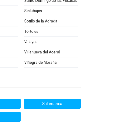
Santo Domingo de las Posadas
Sinlabajos
Sotillo de la Adrada
Tórtoles
Velayos
z
Villanueva del Aceral
Viñegra de Moraña
Salamanca