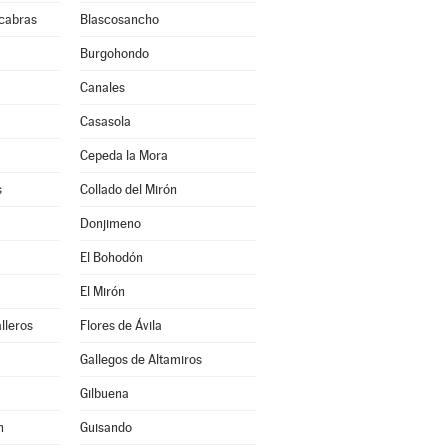
cabras
Blascosancho
Burgohondo
Canales
Casasola
Cepeda la Mora
s
Collado del Mirón
Donjimeno
El Bohodón
El Mirón
lleros
Flores de Ávila
Gallegos de Altamiros
Gilbuena
n
Guisando