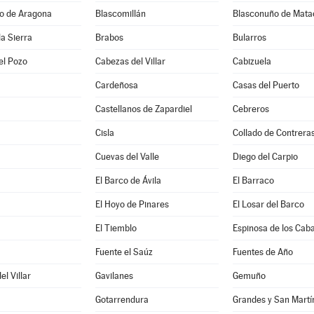
jo de Aragona
Blascomillán
Blasconuño de Mata
la Sierra
Brabos
Bularros
el Pozo
Cabezas del Villar
Cabizuela
Cardeñosa
Casas del Puerto
Castellanos de Zapardiel
Cebreros
Cisla
Collado de Contrera
Cuevas del Valle
Diego del Carpio
El Barco de Ávila
El Barraco
El Hoyo de Pinares
El Losar del Barco
El Tiemblo
Espinosa de los Caba
a
Fuente el Saúz
Fuentes de Año
l Villar
Gavilanes
Gemuño
Gotarrendura
Grandes y San Martí