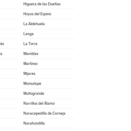
Higuera de las Dueñas
Hoyos del Espino
La Aldehuela
Langa
ués
La Torre
ja
Mamblas
Martínez
Mijares
Monsalupe
Muñogrande
Narrillos del Álamo
Navacepedilla de Corneja
Navahondilla