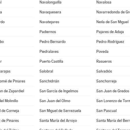
l
Navalonguilla
Navalosa
ga
Navaquesera
Navarredonda de Gr
rdo
Navatejares
Neila de San Miguel
Padiernos
Pajares de Adaja
bo
Pedro Bernardo
Pedro-Rodríguez
Piedralaves
Poveda
r
Puerto Castilla
Rasueros
Barajas
Salobral
Salvadiós
lomé de Pinares
Sanchidrián
Sanchorreja
n de Zapardiel
San García de Ingelmos
San Juan de Gredos
el Molinillo
San Juan del Olmo
San Lorenzo de Tor
 de Corneja
San Miguel de Serrezuela
San Pascual
 de Pinares
Santa María del Arroyo
Santa María del Ber