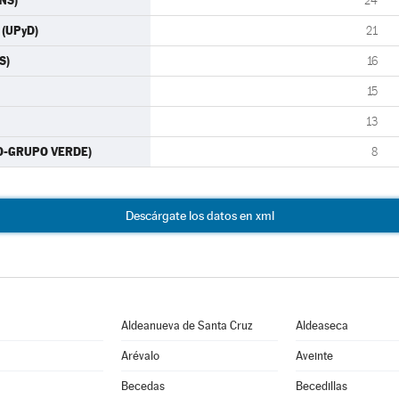
ONS)
24
 (UPyD)
21
S)
16
15
13
RO-GRUPO VERDE)
8
Descárgate los datos en xml
Aldeanueva de Santa Cruz
Aldeaseca
Arévalo
Aveinte
Becedas
Becedillas