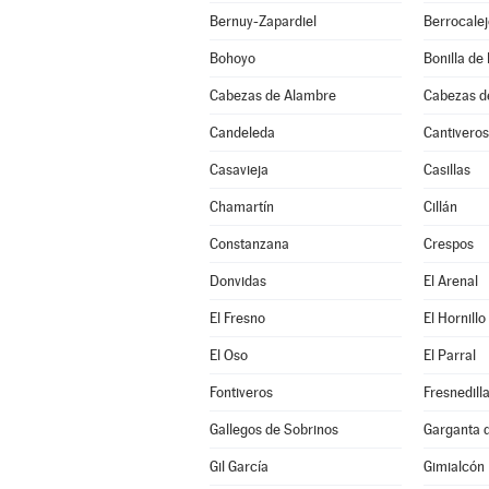
Bernuy-Zapardiel
Berrocale
Bohoyo
Bonilla de 
Cabezas de Alambre
Cabezas d
Candeleda
Cantiveros
Casavieja
Casillas
Chamartín
Cillán
Constanzana
Crespos
Donvidas
El Arenal
El Fresno
El Hornillo
El Oso
El Parral
Fontiveros
Fresnedill
Gallegos de Sobrinos
Garganta de
Gil García
Gimialcón