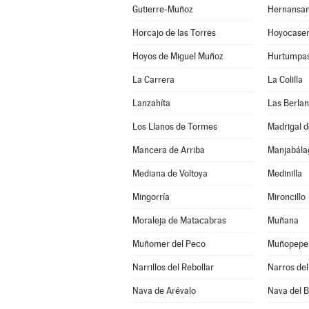
Gutierre-Muñoz
Hernansa
Horcajo de las Torres
Hoyocase
Hoyos de Miguel Muñoz
Hurtumpa
La Carrera
La Colilla
Lanzahíta
Las Berla
Los Llanos de Tormes
Madrigal d
Mancera de Arriba
Mediana de Voltoya
Medinilla
Mingorría
Mironcillo
Moraleja de Matacabras
Muñana
Muñomer del Peco
Muñopepe
Narrillos del Rebollar
Narros del 
Nava de Arévalo
Nava del 