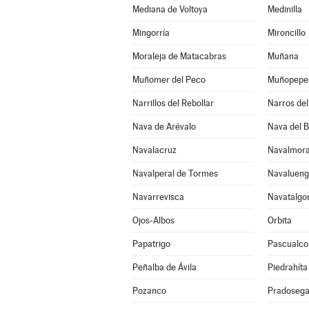
Mediana de Voltoya
Medinilla
Mingorría
Mironcillo
Moraleja de Matacabras
Muñana
Muñomer del Peco
Muñopepe
Narrillos del Rebollar
Narros del 
Nava de Arévalo
Nava del 
Navalacruz
Navalmora
Navalperal de Tormes
Navaluen
Navarrevisca
Navatalgo
Ojos-Albos
Orbita
Papatrigo
Pascualco
Peñalba de Ávila
Piedrahíta
Pozanco
Pradosega