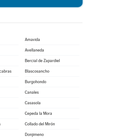
Amavida
Avellaneda
Bercial de Zapardiel
cabras
Blascosancho
Burgohondo
Canales
Casasola
Cepeda la Mora
s
Collado del Mirón
Donjimeno