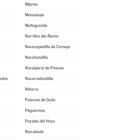
Mijares
Monsalupe
Muñogrande
Narrillos del Álamo
Navacepedilla de Corneja
Navahondilla
Navalperal de Pinares
edos
Navarredondilla
Niharra
Palacios de Goda
Peguerinos
Poyales del Hoyo
Riocabado