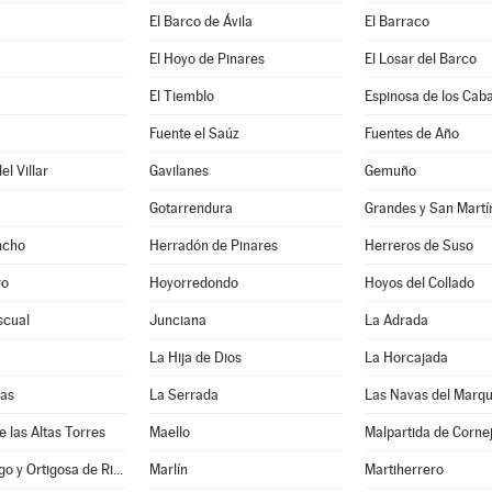
El Barco de Ávila
El Barraco
El Hoyo de Pinares
El Losar del Barco
El Tiemblo
Espinosa de los Caba
a
Fuente el Saúz
Fuentes de Año
l Villar
Gavilanes
Gemuño
Gotarrendura
Grandes y San Martí
ncho
Herradón de Pinares
Herreros de Suso
ro
Hoyorredondo
Hoyos del Collado
scual
Junciana
La Adrada
La Hija de Dios
La Horcajada
nas
La Serrada
Las Navas del Marq
e las Altas Torres
Maello
Malpartida de Corne
Manjabálago y Ortigosa de Rioalmar
Marlín
Martiherrero