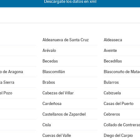
Descárgate los datos en xml
Aldeanueva de Santa Cruz
Aldeaseca
Arévalo
Aveinte
Becedas
Becedillas
jo de Aragona
Blascomillán
Blasconuño de Mata
la Sierra
Brabos
Bularros
el Pozo
Cabezas del Villar
Cabizuela
Cardeñosa
Casas del Puerto
Castellanos de Zapardiel
Cebreros
Cisla
Collado de Contrera
Cuevas del Valle
Diego del Carpio