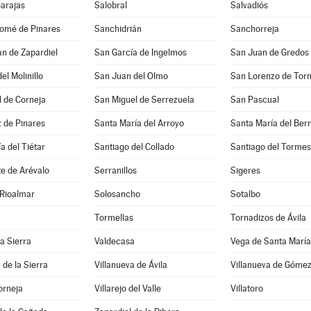
Barajas
Salobral
Salvadiós
lomé de Pinares
Sanchidrián
Sanchorreja
n de Zapardiel
San García de Ingelmos
San Juan de Gredos
el Molinillo
San Juan del Olmo
San Lorenzo de Tor
 de Corneja
San Miguel de Serrezuela
San Pascual
 de Pinares
Santa María del Arroyo
Santa María del Ber
a del Tiétar
Santiago del Collado
Santiago del Tormes
e de Arévalo
Serranillos
Sigeres
 Rioalmar
Solosancho
Sotalbo
Tormellas
Tornadizos de Ávila
la Sierra
Valdecasa
Vega de Santa María
 de la Sierra
Villanueva de Ávila
Villanueva de Góme
orneja
Villarejo del Valle
Villatoro