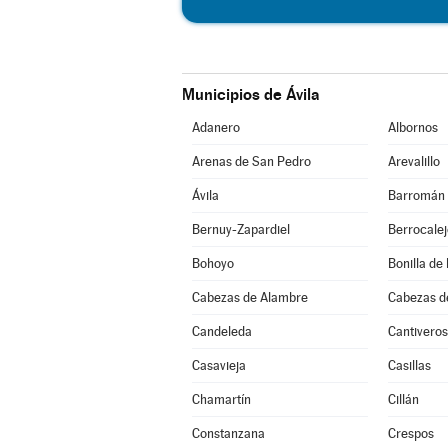
Municipios de Ávila
Adanero
Albornos
Arenas de San Pedro
Arevalillo
Ávila
Barromán
Bernuy-Zapardiel
Berrocale
Bohoyo
Bonilla de 
Cabezas de Alambre
Cabezas d
Candeleda
Cantiveros
Casavieja
Casillas
Chamartín
Cillán
Constanzana
Crespos