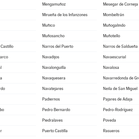
Mengamuñoz
Mesegar de Corneja
Mirueña de los Infanzones
Mombeltrán
Muñico
Muñogalindo
Muñosancho
Muñotello
Castillo
Narros del Puerto
Narros de Saldueña
Barco
Navadijos
Navaescurial
l
Navalonguilla
Navalosa
ga
Navaquesera
Navarredonda de Gr
rdo
Navatejares
Neila de San Miguel
Padiernos
Pajares de Adaja
bo
Pedro Bernardo
Pedro-Rodríguez
Piedralaves
Poveda
r
Puerto Castilla
Rasueros