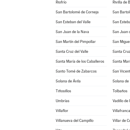
Riofrío
Rivilla de 
San Bartolomé de Corneja
San Barto
San Esteban del Valle
San Esteba
San Juan de la Nava
San Juan d
San Martín del Pimpollar
San Miguel
Santa Cruz del Valle
Santa Cruz
Santa María de los Caballeros
Santa Marí
Santo Tomé de Zabarcos
San Vicent
Solana de Ávila
Solana de
Tiñosillos
Tolbaños
Umbrías
Vadillo de 
Villaflor
Villafranca
Villanueva del Campillo
Villar de C