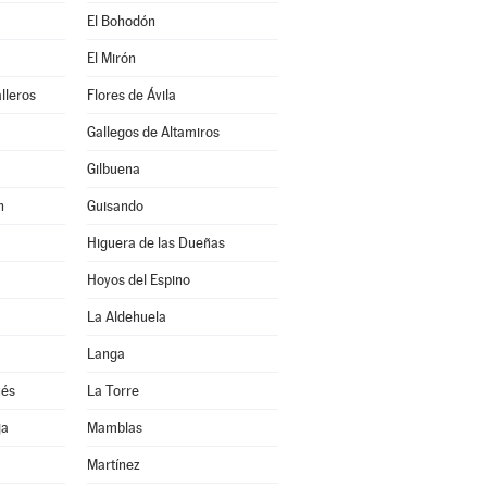
El Bohodón
El Mirón
lleros
Flores de Ávila
Gallegos de Altamiros
Gilbuena
n
Guisando
Higuera de las Dueñas
Hoyos del Espino
La Aldehuela
Langa
ués
La Torre
ja
Mamblas
Martínez