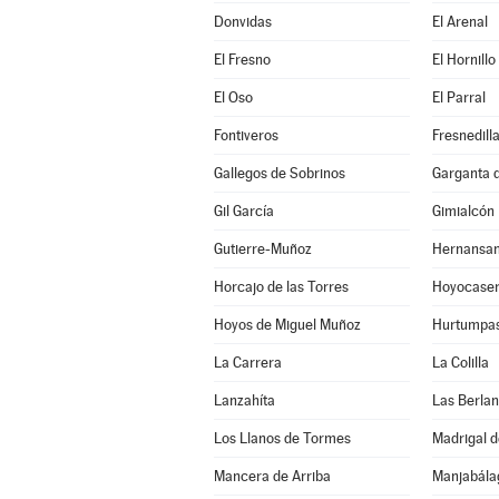
Donvidas
El Arenal
El Fresno
El Hornillo
El Oso
El Parral
Fontiveros
Fresnedill
Gallegos de Sobrinos
Garganta de
Gil García
Gimialcón
Gutierre-Muñoz
Hernansa
Horcajo de las Torres
Hoyocase
Hoyos de Miguel Muñoz
Hurtumpa
La Carrera
La Colilla
Lanzahíta
Las Berla
Los Llanos de Tormes
Madrigal d
Mancera de Arriba