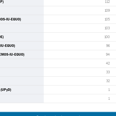
PP)
112
109
MOS-IU-EQUO)
105
103
OE)
100
-IU-EQUO)
96
ODEMOS-IU-EQUO)
94
42
33
32
 (UPyD)
1
1