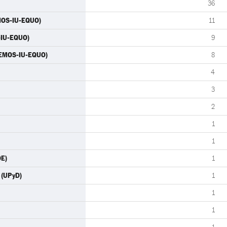
36
MOS-IU-EQUO)
11
-IU-EQUO)
9
ODEMOS-IU-EQUO)
8
4
3
2
1
1
OE)
1
 (UPyD)
1
1
1