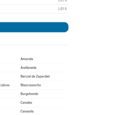
1,85 %
1,85 %
Amavida
Avellaneda
Bercial de Zapardiel
cabras
Blascosancho
Burgohondo
Canales
Casasola