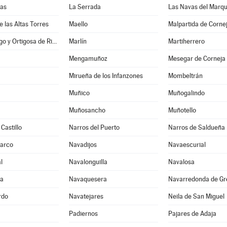
nas
La Serrada
Las Navas del Marq
e las Altas Torres
Maello
Malpartida de Corne
Manjabálago y Ortigosa de Rioalmar
Marlín
Martiherrero
Mengamuñoz
Mesegar de Corneja
Mirueña de los Infanzones
Mombeltrán
Muñico
Muñogalindo
Muñosancho
Muñotello
Castillo
Narros del Puerto
Narros de Saldueña
Barco
Navadijos
Navaescurial
l
Navalonguilla
Navalosa
ga
Navaquesera
Navarredonda de Gr
rdo
Navatejares
Neila de San Miguel
Padiernos
Pajares de Adaja