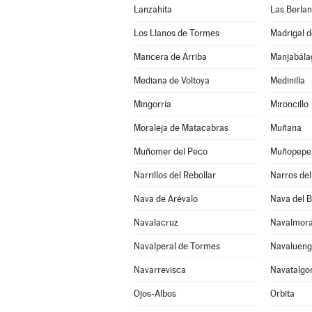
Lanzahíta
Las Berla
Los Llanos de Tormes
Madrigal d
Mancera de Arriba
Mediana de Voltoya
Medinilla
Mingorría
Mironcillo
Moraleja de Matacabras
Muñana
Muñomer del Peco
Muñopepe
Narrillos del Rebollar
Narros del 
Nava de Arévalo
Nava del 
Navalacruz
Navalmora
Navalperal de Tormes
Navaluen
Navarrevisca
Navatalgo
Ojos-Albos
Orbita