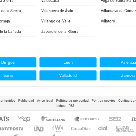
la Sierra
Valdecasa
Vega de Santa María
 de la Sierra
Villanueva de Ávila
Villanueva de Góme
orneja
Villarejo del Valle
Villatoro
de la Cañada
Zapardiel de la Ribera
Burgos
León
Palencia
Soria
Valladolid
Zamora
contenidos
Publicidad
Aviso legal
Política de privacidad
Política cookies
Configuraci
Índice
RSS