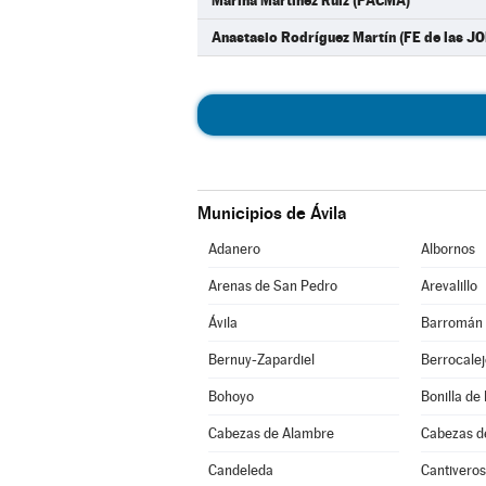
Marina Martínez Ruiz (PACMA)
Anastasio Rodríguez Martín (FE de las J
Municipios de Ávila
Adanero
Albornos
Arenas de San Pedro
Arevalillo
Ávila
Barromán
Bernuy-Zapardiel
Berrocale
Bohoyo
Bonilla de 
Cabezas de Alambre
Cabezas d
Candeleda
Cantiveros