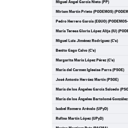
Miguel Ángel García Nieto (PP)
Miriam Martín Prieto (PODEMOS) (PODE
Pedro Herrero García (EQUO) (PODEMOS
María Teresa Gloria López Alija (IU) (P
Miguel Luis Jiménez Rodríguez (C's)
Benito Gago Calvo (C's)
Margarita María López Pérez (C's)
María del Carmen Iglesias Parra (PSOE)
José Antonio Herráez Martín (PSOE)
María de los Ángeles García Salcedo (PS
María de los Ángeles Bartolomé González
Isabel Romero Arévalo (UPyD)
Rufino Martín López (UPyD)