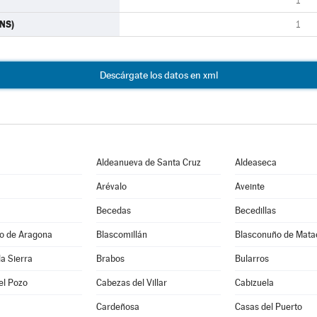
1
ONS)
1
Descárgate los datos en xml
Aldeanueva de Santa Cruz
Aldeaseca
Arévalo
Aveinte
Becedas
Becedillas
jo de Aragona
Blascomillán
Blasconuño de Mata
la Sierra
Brabos
Bularros
el Pozo
Cabezas del Villar
Cabizuela
Cardeñosa
Casas del Puerto