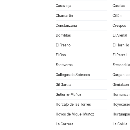
Casavieja
Casillas
Chamartín
Cillán
Constanzana
Crespos
Donvidas
El Arenal
El Fresno
El Hornillo
El Oso
El Parral
Fontiveros
Fresnedill
Gallegos de Sobrinos
Garganta de
Gil García
Gimialcón
Gutierre-Muñoz
Hernansa
Horcajo de las Torres
Hoyocase
Hoyos de Miguel Muñoz
Hurtumpa
La Carrera
La Colilla