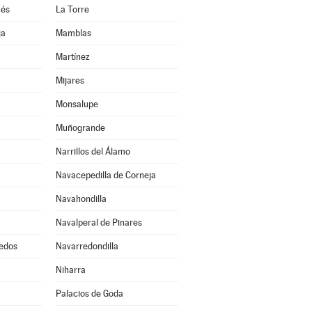
ués
La Torre
ja
Mamblas
Martínez
Mijares
Monsalupe
Muñogrande
Narrillos del Álamo
Navacepedilla de Corneja
Navahondilla
Navalperal de Pinares
edos
Navarredondilla
Niharra
Palacios de Goda