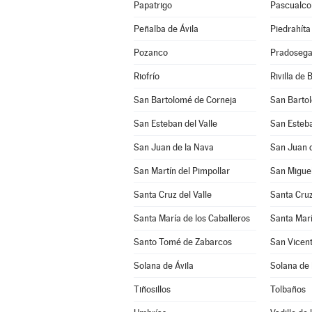
Papatrigo
Pascualco
Peñalba de Ávila
Piedrahíta
Pozanco
Pradosega
Riofrío
Rivilla de 
San Bartolomé de Corneja
San Barto
San Esteban del Valle
San Esteba
San Juan de la Nava
San Juan d
San Martín del Pimpollar
San Miguel
Santa Cruz del Valle
Santa Cruz
Santa María de los Caballeros
Santa Marí
Santo Tomé de Zabarcos
San Vicent
Solana de Ávila
Solana de
Tiñosillos
Tolbaños