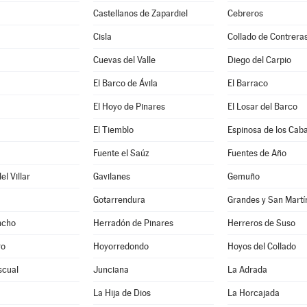
Castellanos de Zapardiel
Cebreros
Cisla
Collado de Contrera
Cuevas del Valle
Diego del Carpio
El Barco de Ávila
El Barraco
El Hoyo de Pinares
El Losar del Barco
El Tiemblo
Espinosa de los Caba
a
Fuente el Saúz
Fuentes de Año
l Villar
Gavilanes
Gemuño
Gotarrendura
Grandes y San Martí
ncho
Herradón de Pinares
Herreros de Suso
ro
Hoyorredondo
Hoyos del Collado
scual
Junciana
La Adrada
La Hija de Dios
La Horcajada