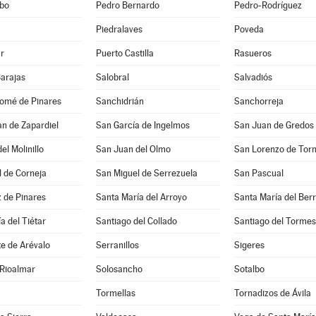
bo
Pedro Bernardo
Pedro-Rodríguez
Piedralaves
Poveda
r
Puerto Castilla
Rasueros
Barajas
Salobral
Salvadiós
lomé de Pinares
Sanchidrián
Sanchorreja
n de Zapardiel
San García de Ingelmos
San Juan de Gredos
el Molinillo
San Juan del Olmo
San Lorenzo de Tor
 de Corneja
San Miguel de Serrezuela
San Pascual
 de Pinares
Santa María del Arroyo
Santa María del Ber
a del Tiétar
Santiago del Collado
Santiago del Tormes
e de Arévalo
Serranillos
Sigeres
 Rioalmar
Solosancho
Sotalbo
Tormellas
Tornadizos de Ávila