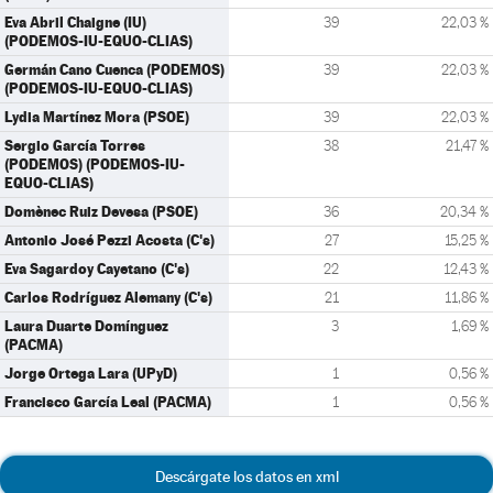
Eva Abril Chaigne (IU)
39
22,03 %
(PODEMOS-IU-EQUO-CLIAS)
Germán Cano Cuenca (PODEMOS)
39
22,03 %
(PODEMOS-IU-EQUO-CLIAS)
Lydia Martínez Mora (PSOE)
39
22,03 %
Sergio García Torres
38
21,47 %
(PODEMOS) (PODEMOS-IU-
EQUO-CLIAS)
Domènec Ruiz Devesa (PSOE)
36
20,34 %
Antonio José Pezzi Acosta (C's)
27
15,25 %
Eva Sagardoy Cayetano (C's)
22
12,43 %
Carlos Rodríguez Alemany (C's)
21
11,86 %
Laura Duarte Domínguez
3
1,69 %
(PACMA)
Jorge Ortega Lara (UPyD)
1
0,56 %
Francisco García Leal (PACMA)
1
0,56 %
Descárgate los datos en xml