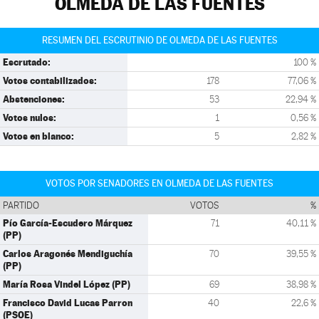
OLMEDA DE LAS FUENTES
RESUMEN DEL ESCRUTINIO DE OLMEDA DE LAS FUENTES
Escrutado:
100 %
Votos contabilizados:
178
77,06 %
Abstenciones:
53
22,94 %
Votos nulos:
1
0,56 %
Votos en blanco:
5
2,82 %
VOTOS POR SENADORES EN OLMEDA DE LAS FUENTES
PARTIDO
VOTOS
%
Pío García-Escudero Márquez
71
40,11 %
(PP)
Carlos Aragonés Mendiguchía
70
39,55 %
(PP)
María Rosa Vindel López (PP)
69
38,98 %
Francisco David Lucas Parron
40
22,6 %
(PSOE)