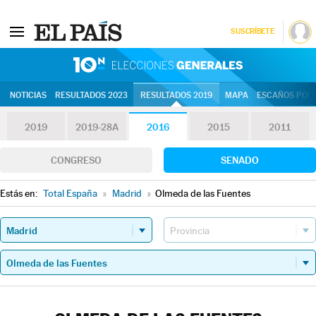
SUSCRÍBETE
10N | Eleccion
NOTICIAS
RESULTADOS 2023
RESULTADOS 2019
MAPA
ESCAÑOS POR 
2019
2019-28A
2016
2015
2011
CONGRESO
SENADO
Estás en:
Total España
»
Madrid
»
Olmeda de las Fuentes