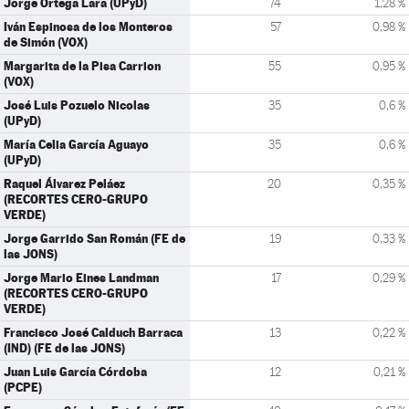
Jorge Ortega Lara (UPyD)
74
1,28 %
Iván Espinosa de los Monteros
57
0,98 %
de Simón (VOX)
Margarita de la Pisa Carrion
55
0,95 %
(VOX)
José Luis Pozuelo Nicolas
35
0,6 %
(UPyD)
María Celia García Aguayo
35
0,6 %
(UPyD)
Raquel Álvarez Peláez
20
0,35 %
(RECORTES CERO-GRUPO
VERDE)
Jorge Garrido San Román (FE de
19
0,33 %
las JONS)
Jorge Mario Eines Landman
17
0,29 %
(RECORTES CERO-GRUPO
VERDE)
Francisco José Calduch Barraca
13
0,22 %
(IND) (FE de las JONS)
Juan Luis García Córdoba
12
0,21 %
(PCPE)