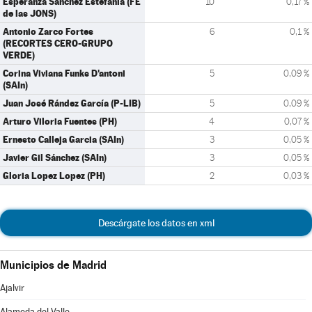
Esperanza Sánchez Estefanía (FE
10
0,17 %
de las JONS)
Antonio Zarco Fortes
6
0,1 %
(RECORTES CERO-GRUPO
VERDE)
Corina Viviana Funks D'antoni
5
0,09 %
(SAIn)
Juan José Rández García (P-LIB)
5
0,09 %
Arturo Viloria Fuentes (PH)
4
0,07 %
Ernesto Calleja Garcia (SAIn)
3
0,05 %
Javier Gil Sánchez (SAIn)
3
0,05 %
Gloria Lopez Lopez (PH)
2
0,03 %
Descárgate los datos en xml
Municipios de Madrid
Ajalvir
Alameda del Valle