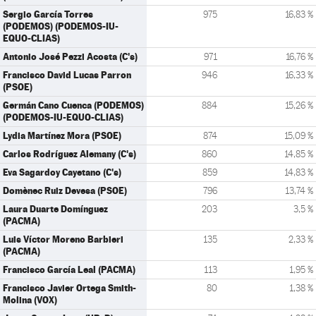
Sergio García Torres
975
16,83 %
(PODEMOS) (PODEMOS-IU-
EQUO-CLIAS)
Antonio José Pezzi Acosta (C's)
971
16,76 %
Francisco David Lucas Parron
946
16,33 %
(PSOE)
Germán Cano Cuenca (PODEMOS)
884
15,26 %
(PODEMOS-IU-EQUO-CLIAS)
Lydia Martínez Mora (PSOE)
874
15,09 %
Carlos Rodríguez Alemany (C's)
860
14,85 %
Eva Sagardoy Cayetano (C's)
859
14,83 %
Domènec Ruiz Devesa (PSOE)
796
13,74 %
Laura Duarte Domínguez
203
3,5 %
(PACMA)
Luis Víctor Moreno Barbieri
135
2,33 %
(PACMA)
Francisco García Leal (PACMA)
113
1,95 %
Francisco Javier Ortega Smith-
80
1,38 %
Molina (VOX)