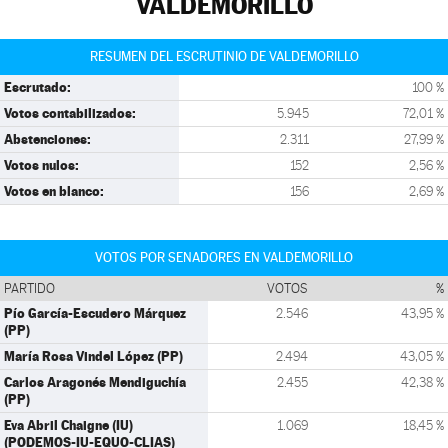
VALDEMORILLO
RESUMEN DEL ESCRUTINIO DE VALDEMORILLO
Escrutado:
100 %
Votos contabilizados:
5.945
72,01 %
Abstenciones:
2.311
27,99 %
Votos nulos:
152
2,56 %
Votos en blanco:
156
2,69 %
VOTOS POR SENADORES EN VALDEMORILLO
PARTIDO
VOTOS
%
Pío García-Escudero Márquez
2.546
43,95 %
(PP)
María Rosa Vindel López (PP)
2.494
43,05 %
Carlos Aragonés Mendiguchía
2.455
42,38 %
(PP)
Eva Abril Chaigne (IU)
1.069
18,45 %
(PODEMOS-IU-EQUO-CLIAS)