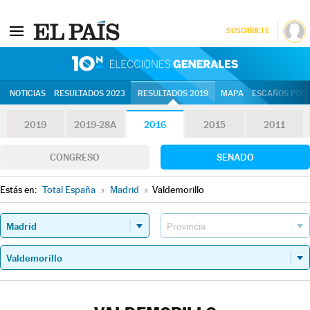
SUSCRÍBETE
10N | Eleccion
NOTICIAS
RESULTADOS 2023
RESULTADOS 2019
MAPA
ESCAÑOS POR 
2019
2019-28A
2016
2015
2011
CONGRESO
SENADO
Estás en:
Total España
»
Madrid
»
Valdemorillo