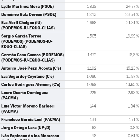
Lydia Martínez Mora (PSOE)
1.939
24,77 %
Domènec Ruiz Devesa (PSOE)
1.843
23,54 %
Eva Abril Chaigne (IU)
1.668
21,31 %
(PODEMOS-IU-EQUO-CLIAS)
Sergio García Torres
1.565
19,99 %
(PODEMOS) (PODEMOS-IU-
EQUO-CLIAS)
Germán Cano Cuenca (PODEMOS)
1.472
18,8 %
(PODEMOS-IU-EQUO-CLIAS)
Antonio José Pezzi Acosta (C's)
1.192
15,23 %
Eva Sagardoy Cayetano (C's)
1.086
13,87 %
Carlos Rodríguez Alemany (C's)
1.069
13,65 %
Laura Duarte Domínguez
229
2,93 %
(PACMA)
Luis Víctor Moreno Barbieri
144
1,84 %
(PACMA)
Francisco García Leal (PACMA)
134
1,71 %
Jorge Ortega Lara (UPyD)
63
0,8 %
Iván Espinosa de los Monteros
48
0,61 %