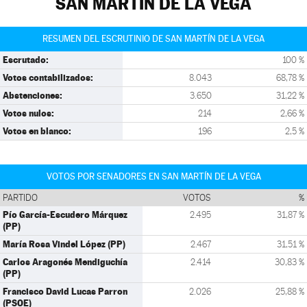
SAN MARTÍN DE LA VEGA
RESUMEN DEL ESCRUTINIO DE SAN MARTÍN DE LA VEGA
Escrutado:
100 %
Votos contabilizados:
8.043
68,78 %
Abstenciones:
3.650
31,22 %
Votos nulos:
214
2,66 %
Votos en blanco:
196
2,5 %
VOTOS POR SENADORES EN SAN MARTÍN DE LA VEGA
PARTIDO
VOTOS
%
Pío García-Escudero Márquez
2.495
31,87 %
(PP)
María Rosa Vindel López (PP)
2.467
31,51 %
Carlos Aragonés Mendiguchía
2.414
30,83 %
(PP)
Francisco David Lucas Parron
2.026
25,88 %
(PSOE)