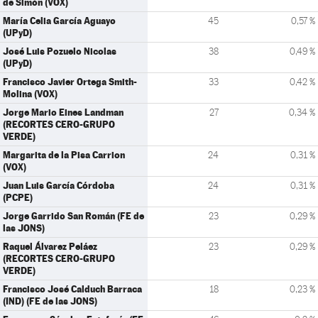
de Simón (VOX)
María Celia García Aguayo
45
0,57 %
(UPyD)
José Luis Pozuelo Nicolas
38
0,49 %
(UPyD)
Francisco Javier Ortega Smith-
33
0,42 %
Molina (VOX)
Jorge Mario Eines Landman
27
0,34 %
(RECORTES CERO-GRUPO
VERDE)
Margarita de la Pisa Carrion
24
0,31 %
(VOX)
Juan Luis García Córdoba
24
0,31 %
(PCPE)
Jorge Garrido San Román (FE de
23
0,29 %
las JONS)
Raquel Álvarez Peláez
23
0,29 %
(RECORTES CERO-GRUPO
VERDE)
Francisco José Calduch Barraca
18
0,23 %
(IND) (FE de las JONS)