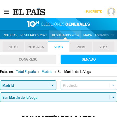
SUSCRÍBETE
10N | Eleccion
NOTICIAS
RESULTADOS 2023
RESULTADOS 2019
MAPA
ESCAÑOS POR 
2019
2019-28A
2016
2015
2011
CONGRESO
SENADO
Estás en:
Total España
»
Madrid
»
San Martín de la Vega