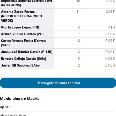
Esperanza Sánchez Estefanía (FE
16
0,2 %
de las JONS)
Antonio Zarco Fortes
11
0,14 %
(RECORTES CERO-GRUPO
VERDE)
Gloria Lopez Lopez (PH)
8
0,1 %
Arturo Viloria Fuentes (PH)
7
0,09 %
Corina Viviana Funks D'antoni
6
0,08 %
(SAIn)
Juan José Rández García (P-LIB)
6
0,08 %
Ernesto Calleja Garcia (SAIn)
2
0,03 %
Javier Gil Sánchez (SAIn)
2
0,03 %
Descárgate los datos en xml
Municipios de Madrid
Ajalvir
Alameda del Valle