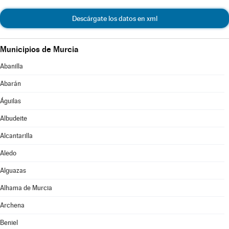
Descárgate los datos en xml
Municipios de Murcia
Abanilla
Abarán
Águilas
Albudeite
Alcantarilla
Aledo
Alguazas
Alhama de Murcia
Archena
Beniel