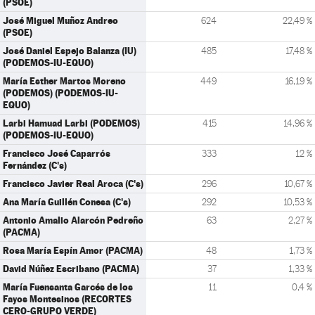
(PSOE)
José Miguel Muñoz Andreo
624
22,49 %
(PSOE)
José Daniel Espejo Balanza (IU)
485
17,48 %
(PODEMOS-IU-EQUO)
María Esther Martos Moreno
449
16,19 %
(PODEMOS) (PODEMOS-IU-
EQUO)
Larbi Hamuad Larbi (PODEMOS)
415
14,96 %
(PODEMOS-IU-EQUO)
Francisco José Caparrós
333
12 %
Fernández (C's)
Francisco Javier Real Aroca (C's)
296
10,67 %
Ana María Guillén Conesa (C's)
292
10,53 %
Antonio Amalio Alarcón Pedreño
63
2,27 %
(PACMA)
Rosa María Espín Amor (PACMA)
48
1,73 %
David Núñez Escribano (PACMA)
37
1,33 %
María Fuensanta Garcés de los
11
0,4 %
Fayos Montesinos (RECORTES
CERO-GRUPO VERDE)