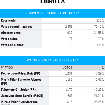
LIBRILLA
RESUMEN DEL ESCRUTINIO DE LIBRILLA
Escrutado:
100 %
Votos contabilizados:
2.851
75,42 %
Abstenciones:
929
24,58 %
Votos nulos:
77
2,7 %
Votos en blanco:
49
1,77 %
VOTOS POR SENADORES EN LIBRILLA
PARTIDO
VOTOS
%
Pedro José Pérez Ruiz (PP)
1.201
43,29 %
María Pilar Barreiro Álvarez
1.183
42,65 %
(PP)
Fulgencio Gil Jódar (PP)
1.172
42,25 %
Juan Luis Soto Burillo (PSOE)
667
24,04 %
Mireia Pilar Ruiz Manresa
645
23,25 %