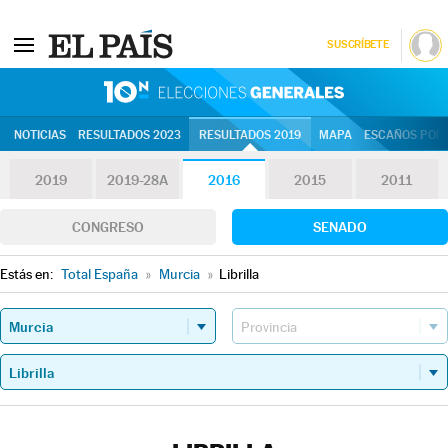
SUSCRÍBETE
10N | Eleccion
NOTICIAS
RESULTADOS 2023
RESULTADOS 2019
MAPA
ESCAÑOS POR 
2019
2019-28A
2016
2015
2011
CONGRESO
SENADO
Estás en:
Total España
»
Murcia
»
Librilla