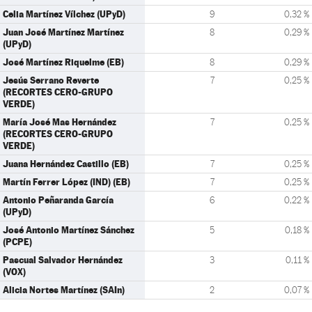
Celia Martínez Vílchez (UPyD)
9
0,32 %
Juan José Martínez Martínez
8
0,29 %
(UPyD)
José Martínez Riquelme (EB)
8
0,29 %
Jesús Serrano Reverte
7
0,25 %
(RECORTES CERO-GRUPO
VERDE)
María José Mas Hernández
7
0,25 %
(RECORTES CERO-GRUPO
VERDE)
Juana Hernández Castillo (EB)
7
0,25 %
Martín Ferrer López (IND) (EB)
7
0,25 %
Antonio Peñaranda García
6
0,22 %
(UPyD)
José Antonio Martínez Sánchez
5
0,18 %
(PCPE)
Pascual Salvador Hernández
3
0,11 %
(VOX)
Alicia Nortes Martínez (SAIn)
2
0,07 %