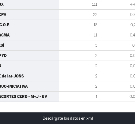
OX
111
4,
CPA
22
0,
C.O.E.
18
0,
ACMA
11
0,
xSÍ
5
0
PYD
2
0,
B
2
0,
E de las JONS
2
0,
QUO-INICIATIVA
2
0,
ECORTES CERO - M+J - GV
1
0,
Descárgate los datos en xml