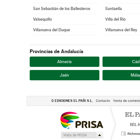
San Sebastián de los Ballesteros
Santaella
Valsequillo
Villa del Río
Villanueva del Duque
Villanueva del Rey
Provincias de Andalucía
Almería
Cád
Jaén
Mála
EDICIONES EL PAÍS S.L.
©
Contacto
Venta de conteni