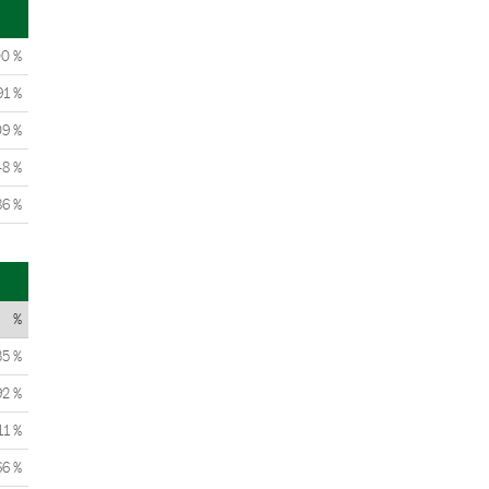
00 %
91 %
09 %
48 %
86 %
%
35 %
92 %
11 %
66 %