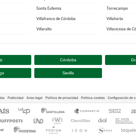
Santa Eufemia
Torrecampo
Villafranca de Córdoba
Villaharta
Villaralto
Villaviciosa de C
iz
Córdoba
Gr
ga
Sevilla
dos
Publicidad
Aviso legal
Política de privacidad
Política cookies
Configuración de c