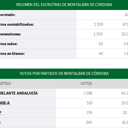
RESUMEN DEL ESCRUTINIO DE MONTALBÁN DE CÓRDOBA
scrutado:
1
tos contabilizados:
2.539
67,
bstenciones:
1.200
32,
tos nulos:
63
2,
tos en blanco:
46
1,
VOTOS POR PARTIDOS EN MONTALBÁN DE CÓRDOBA
ARTIDO
VOTOS
DELANTE ANDALUCÍA
1.098
44,
SOE-A
518
20,
P
374
15,
s
264
10,