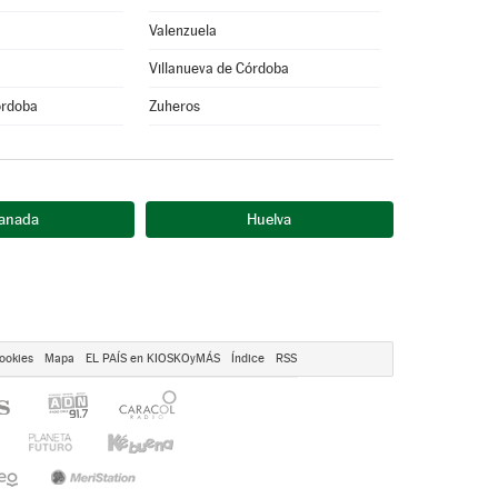
Valenzuela
Villanueva de Córdoba
órdoba
Zuheros
anada
Huelva
ookies
Mapa
EL PAÍS en KIOSKOyMÁS
Índice
RSS