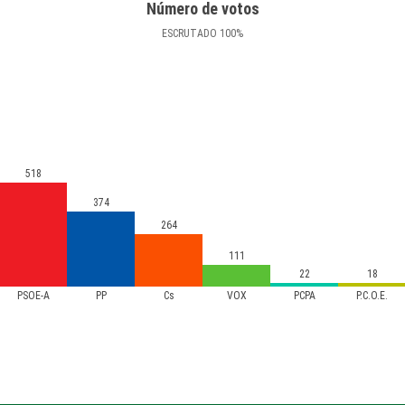
Número de votos
ESCRUTADO
100
%
518
374
264
111
22
18
PSOE-A
PP
Cs
VOX
PCPA
P.C.O.E.