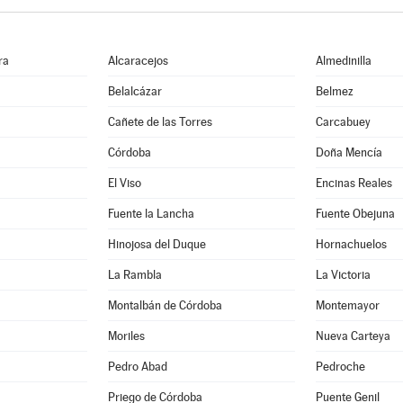
ra
Alcaracejos
Almedinilla
Belalcázar
Belmez
Cañete de las Torres
Carcabuey
Córdoba
Doña Mencía
El Viso
Encinas Reales
Fuente la Lancha
Fuente Obejuna
Hinojosa del Duque
Hornachuelos
La Rambla
La Victoria
Montalbán de Córdoba
Montemayor
Moriles
Nueva Carteya
Pedro Abad
Pedroche
Priego de Córdoba
Puente Genil