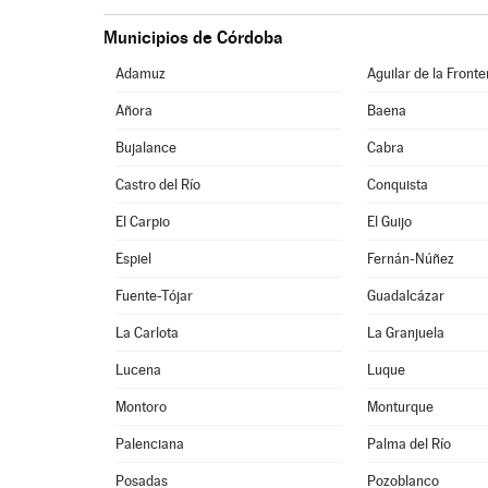
Municipios de Córdoba
Adamuz
Aguilar de la Fronte
Añora
Baena
Bujalance
Cabra
Castro del Río
Conquista
El Carpio
El Guijo
Espiel
Fernán-Núñez
Fuente-Tójar
Guadalcázar
La Carlota
La Granjuela
Lucena
Luque
Montoro
Monturque
Palenciana
Palma del Río
Posadas
Pozoblanco