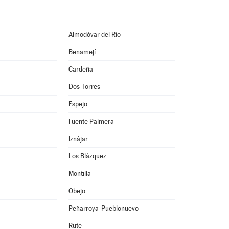
Almodóvar del Río
Benamejí
Cardeña
Dos Torres
Espejo
Fuente Palmera
Iznájar
Los Blázquez
Montilla
Obejo
Peñarroya-Pueblonuevo
Rute