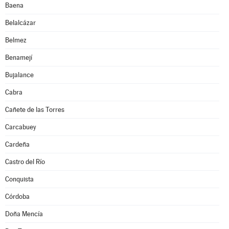
Baena
Belalcázar
Belmez
Benamejí
Bujalance
Cabra
Cañete de las Torres
Carcabuey
Cardeña
Castro del Río
Conquista
Córdoba
Doña Mencía