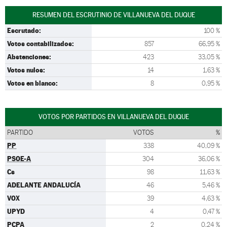
RESUMEN DEL ESCRUTINIO DE VILLANUEVA DEL DUQUE
Escrutado:
100 %
Votos contabilizados:
857
66,95 %
Abstenciones:
423
33,05 %
Votos nulos:
14
1,63 %
Votos en blanco:
8
0,95 %
VOTOS POR PARTIDOS EN VILLANUEVA DEL DUQUE
PARTIDO
VOTOS
%
PP
338
40,09 %
PSOE-A
304
36,06 %
Cs
98
11,63 %
ADELANTE ANDALUCÍA
46
5,46 %
VOX
39
4,63 %
UPYD
4
0,47 %
PCPA
2
0,24 %