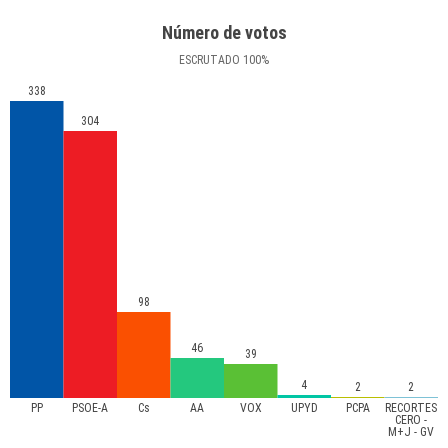
Número de votos
ESCRUTADO
100
%
338
304
98
46
39
4
2
2
PP
PSOE-A
Cs
AA
VOX
UPYD
PCPA
RECORTES
CERO -
M+J - GV