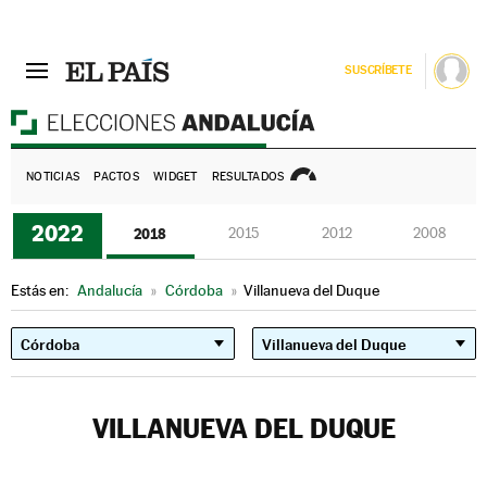
SUSCRÍBETE
E
NOTICIAS
PACTOS
WIDGET
RESULTADOS
2022
2018
2015
2012
2008
Estás en:
Andalucía
»
Córdoba
»
Villanueva del Duque
VILLANUEVA DEL DUQUE