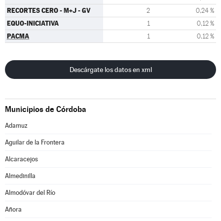
RECORTES CERO - M+J - GV
2
0,24 %
EQUO-INICIATIVA
1
0,12 %
PACMA
1
0,12 %
Descárgate los datos en xml
Municipios de Córdoba
Adamuz
Aguilar de la Frontera
Alcaracejos
Almedinilla
Almodóvar del Río
Añora