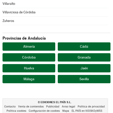
Villaralto
Villaviciosa de Córdoba
Zuheros
Provincias de Andalucía
Almería
Cádiz
Córdoba
Granada
Huelva
Jaén
Málaga
Sevilla
EDICIONES EL PAÍS S.L.
©
Contacto
Venta de contenidos
Publicidad
Aviso legal
Política de privacidad
Política cookies
Configuración de cookies
Mapa
EL PAÍS en KIOSKOyMÁS