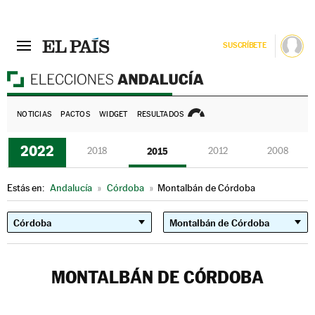
SUSCRÍBETE
E
NOTICIAS
PACTOS
WIDGET
RESULTADOS
2022
2018
2015
2012
2008
Estás en:
Andalucía
»
Córdoba
»
Montalbán de Córdoba
MONTALBÁN DE CÓRDOBA