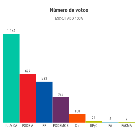
Número de votos
ESCRUTADO
100
%
1.149
627
533
328
108
21
8
7
IULV-CA
PSOE-A
PP
PODEMOS
C's
UPyD
PA
PACMA