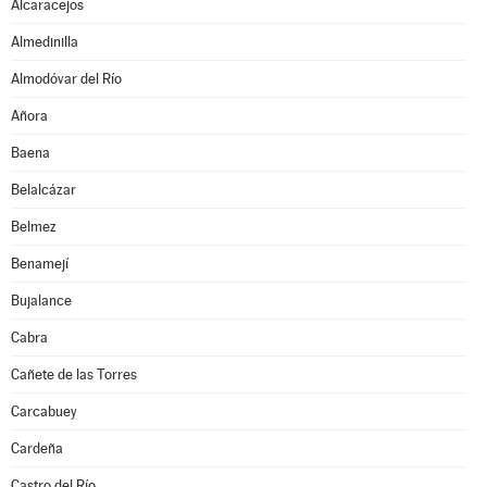
Alcaracejos
Almedinilla
Almodóvar del Río
Añora
Baena
Belalcázar
Belmez
Benamejí
Bujalance
Cabra
Cañete de las Torres
Carcabuey
Cardeña
Castro del Río