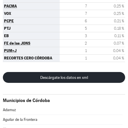
PACMA
7
0,25 %
VOX
7
0,25 %
PCPE
6
0,21 %
PTJ
5
0,18 %
EB
3
0,11 %
FE de las JONS
2
0,07 %
PUM+J
1
0,04 %
RECORTES CERO CÓRDOBA
1
0,04 %
Descárgate los datos en xml
Municipios de Córdoba
Adamuz
Aguilar de la Frontera