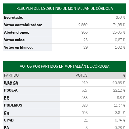
RESUMEN DEL ESCRUTINIO DE MONTALBÁN DE CÓRDOBA
Escrutado:
100 %
Votos contabilizados:
2.860
74,95 %
Abstenciones:
956
25,05 %
Votos nulos:
25
0,87 %
Votos en blanco:
29
1,02 %
VOTOS POR PARTIDOS EN MONTALBÁN DE CÓRDOBA
PARTIDO
VOTOS
%
IULV-CA
1.149
40,53 %
PSOE-A
627
22,12 %
PP
533
18,8 %
PODEMOS
328
11,57 %
C's
108
3,81 %
UPyD
21
0,74 %
PA
8
0,28 %