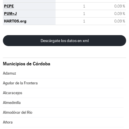
PCPE
1
0,09 %
PUM+J
1
0,09 %
HARTOS.org
1
0,09 %
Descárgate los datos en xml
Municipios de Córdoba
Adamuz
Aguilar de la Frontera
Alcaracejos
Almedinilla
Almodóvar del Río
Añora