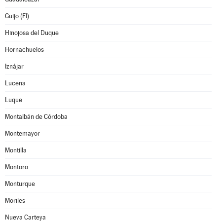
Guijo (El)
Hinojosa del Duque
Hornachuelos
Iznájar
Lucena
Luque
Montalbán de Córdoba
Montemayor
Montilla
Montoro
Monturque
Moriles
Nueva Carteya