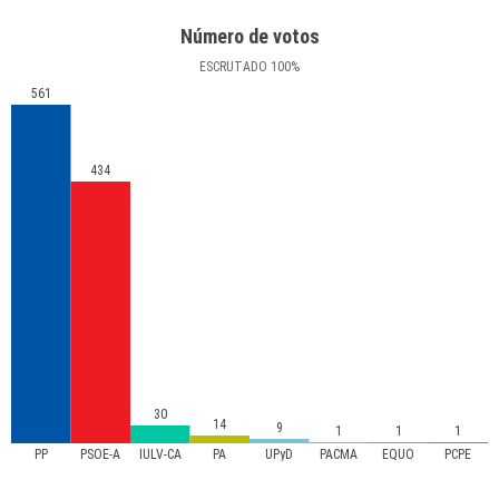
Número de votos
ESCRUTADO
100
%
561
434
30
14
9
1
1
1
PP
PSOE-A
IULV-CA
PA
UPyD
PACMA
EQUO
PCPE