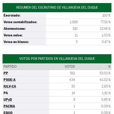
RESUMEN DEL ESCRUTINIO DE VILLANUEVA DEL DUQUE
Escrutado:
100 %
Votos contabilizados:
1.069
77,52 %
Abstenciones:
310
22,48 %
Votos nulos:
11
1,03 %
Votos en blanco:
5
0,47 %
VOTOS POR PARTIDOS EN VILLANUEVA DEL DUQUE
PARTIDO
VOTOS
%
PP
561
53,02 %
PSOE-A
434
41,02 %
IULV-CA
30
2,83 %
PA
14
1,32 %
UPyD
9
0,85 %
PACMA
1
0,09 %
EQUO
1
0,09 %