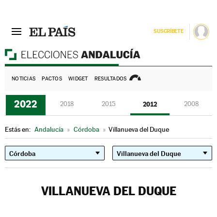
SUSCRÍBETE
E
NOTICIAS
PACTOS
WIDGET
RESULTADOS
2022
2018
2015
2012
2008
Estás en:
Andalucía
»
Córdoba
»
Villanueva del Duque
VILLANUEVA DEL DUQUE