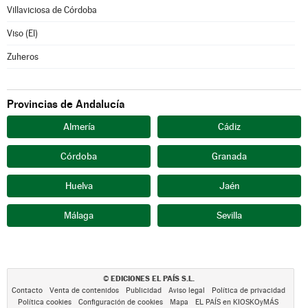
Villaviciosa de Córdoba
Viso (El)
Zuheros
Provincias de Andalucía
Almería
Cádiz
Córdoba
Granada
Huelva
Jaén
Málaga
Sevilla
EDICIONES EL PAÍS S.L.
©
Contacto
Venta de contenidos
Publicidad
Aviso legal
Política de privacidad
Política cookies
Configuración de cookies
Mapa
EL PAÍS en KIOSKOyMÁS