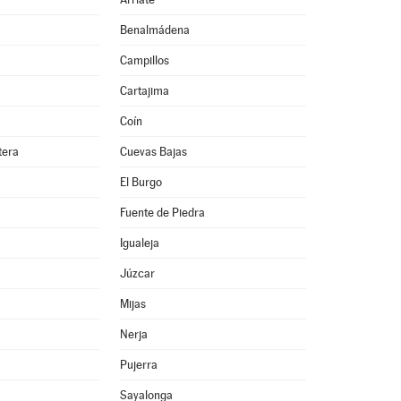
Benalmádena
Campillos
Cartajima
Coín
tera
Cuevas Bajas
El Burgo
Fuente de Piedra
Igualeja
Júzcar
Mijas
Nerja
Pujerra
Sayalonga