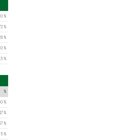
00 %
72 %
28 %
0 %
,5 %
%
50 %
17 %
67 %
5 %