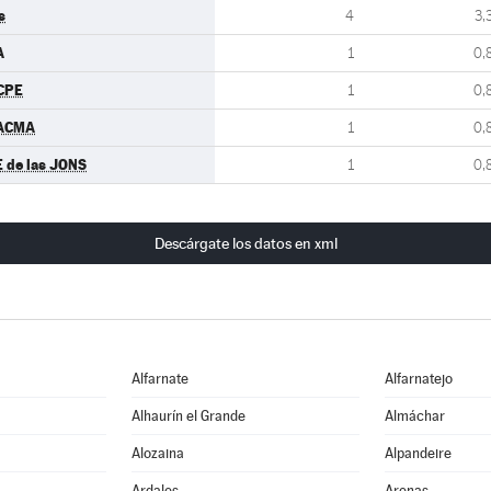
s
4
3,
A
1
0,
CPE
1
0,
ACMA
1
0,
E de las JONS
1
0,
Descárgate los datos en xml
Alfarnate
Alfarnatejo
e
Alhaurín el Grande
Almáchar
Alozaina
Alpandeire
Ardales
Arenas