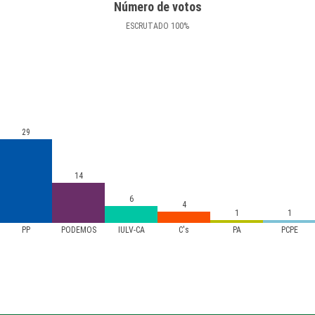
Número de votos
ESCRUTADO
100
%
29
14
6
4
1
1
PP
PODEMOS
IULV-CA
C's
PA
PCPE