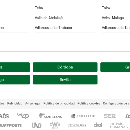
Teba
Tolox
Valle de Abdalajís
Vélez-Málaga
rio
Villanueva del Trabuco
Villanueva de Ta
iz
Córdoba
Gr
ga
Sevilla
dos
Publicidad
Aviso legal
Política de privacidad
Política cookies
Configuración de c