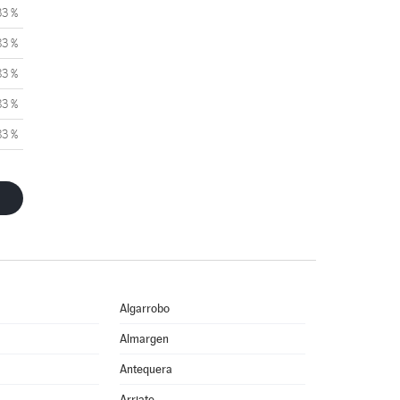
33 %
83 %
83 %
83 %
83 %
Algarrobo
Almargen
Antequera
Arriate