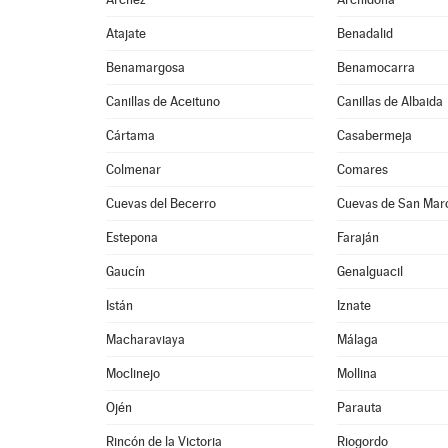
Atajate
Benadalid
Benamargosa
Benamocarra
Canillas de Aceituno
Canillas de Albaida
Cártama
Casabermeja
Colmenar
Comares
Cuevas del Becerro
Cuevas de San Mar
Estepona
Faraján
Gaucín
Genalguacil
Istán
Iznate
Macharaviaya
Málaga
Moclinejo
Mollina
Ojén
Parauta
Rincón de la Victoria
Riogordo