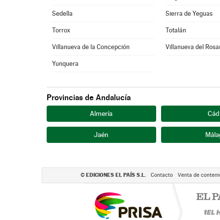
Sedella
Sierra de Yeguas
Torrox
Totalán
Villanueva de la Concepción
Villanueva del Rosa
Yunquera
Provincias de Andalucía
Almería
Cád
Jaén
Mála
EDICIONES EL PAÍS S.L.
©
Contacto
Venta de conteni