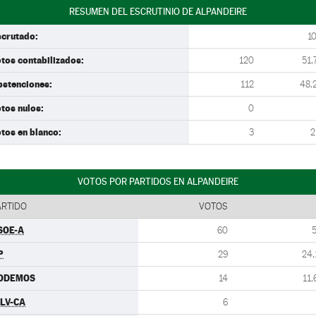
RESUMEN DEL ESCRUTINIO DE ALPANDEIRE
scrutado:
1
tos contabilizados:
120
51,
bstenciones:
112
48,
tos nulos:
0
tos en blanco:
3
2
VOTOS POR PARTIDOS EN ALPANDEIRE
ARTIDO
VOTOS
SOE-A
60
P
29
24,
ODEMOS
14
11,
ULV-CA
6