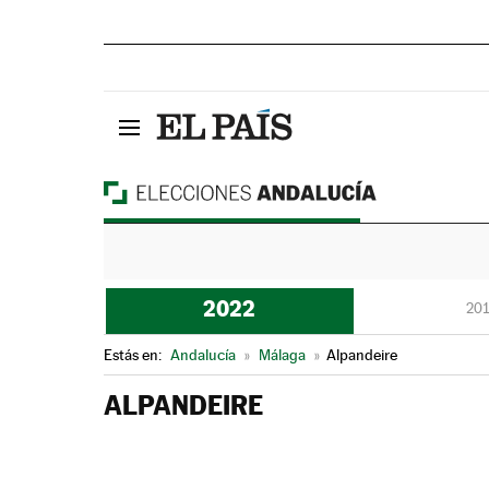
2022
201
Estás en:
Andalucía
»
Málaga
»
Alpandeire
ALPANDEIRE