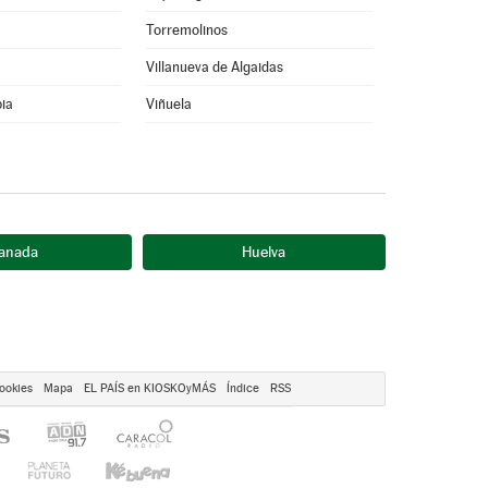
Torremolinos
Villanueva de Algaidas
pia
Viñuela
anada
Huelva
ookies
Mapa
EL PAÍS en KIOSKOyMÁS
Índice
RSS