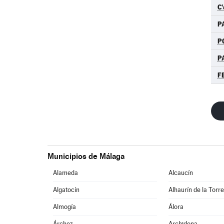
C'
P
P
P
F
Municipios de Málaga
Alameda
Alcaucín
Algatocín
Alhaurín de la Torr
Almogía
Álora
Árchez
Archidona