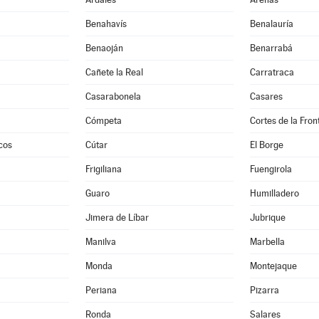
Benahavís
Benalauría
Benaoján
Benarrabá
Cañete la Real
Carratraca
Casarabonela
Casares
Cómpeta
Cortes de la Fron
cos
Cútar
El Borge
Frigiliana
Fuengirola
Guaro
Humilladero
Jimera de Líbar
Jubrique
Manilva
Marbella
Monda
Montejaque
Periana
Pizarra
Ronda
Salares