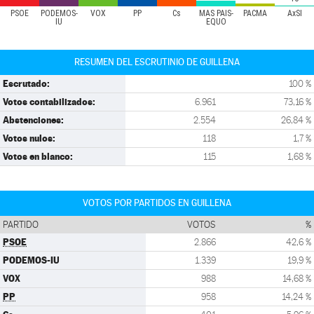
PSOE
PODEMOS-
VOX
PP
Cs
MÁS PAÍS-
PACMA
AxSÍ
IU
EQUO
RESUMEN DEL ESCRUTINIO DE GUILLENA
Escrutado:
100 %
Votos contabilizados:
6.961
73,16 %
Abstenciones:
2.554
26,84 %
Votos nulos:
118
1,7 %
Votos en blanco:
115
1,68 %
VOTOS POR PARTIDOS EN GUILLENA
PARTIDO
VOTOS
%
PSOE
2.866
42,6 %
PODEMOS-IU
1.339
19,9 %
VOX
988
14,68 %
PP
958
14,24 %