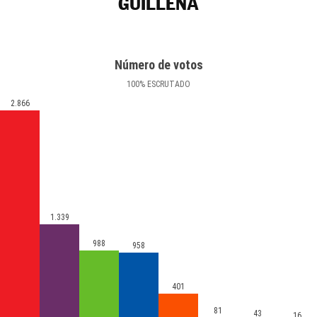
GUILLENA
Número de votos
100
%
ESCRUTADO
2.866
1.339
988
958
401
81
43
16