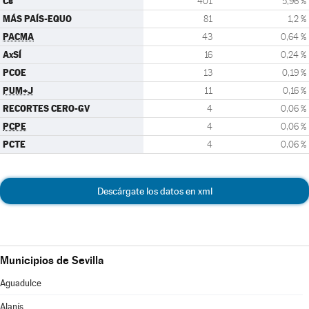
Cs
401
5,96 %
MÁS PAÍS-EQUO
81
1,2 %
PACMA
43
0,64 %
AxSÍ
16
0,24 %
PCOE
13
0,19 %
PUM+J
11
0,16 %
RECORTES CERO-GV
4
0,06 %
PCPE
4
0,06 %
PCTE
4
0,06 %
Descárgate los datos en xml
Municipios de Sevilla
Aguadulce
Alanís