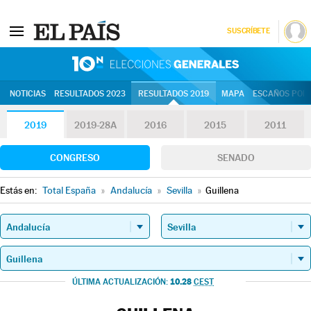
SUSCRÍBETE
10N | Eleccion
NOTICIAS
RESULTADOS 2023
RESULTADOS 2019
MAPA
ESCAÑOS POR 
2019
2019-28A
2016
2015
2011
CONGRESO
SENADO
Estás en:
Total España
»
Andalucía
»
Sevilla
»
Guillena
10.28
ÚLTIMA ACTUALIZACIÓN:
CEST