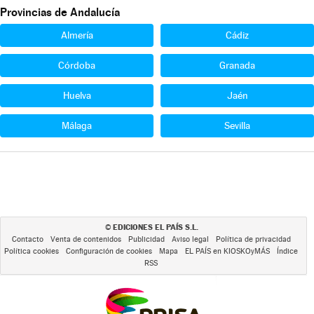
Provincias de Andalucía
Almería
Cádiz
Córdoba
Granada
Huelva
Jaén
Málaga
Sevilla
EDICIONES EL PAÍS S.L.
©
Contacto
Venta de contenidos
Publicidad
Aviso legal
Política de privacidad
Política cookies
Configuración de cookies
Mapa
EL PAÍS en KIOSKOyMÁS
Índice
RSS