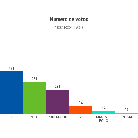
Número de votos
100
%
ESCRUTADO
491
371
281
94
42
15
PP
VOX
PODEMOS-IU
Cs
MÁS PAÍS-
PACMA
EQUO