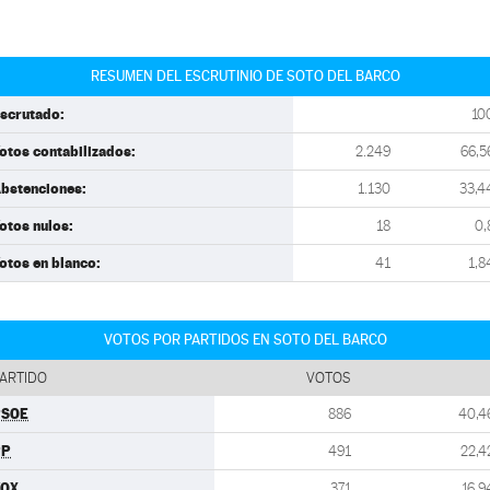
RESUMEN DEL ESCRUTINIO DE SOTO DEL BARCO
scrutado:
10
otos contabilizados:
2.249
66,5
bstenciones:
1.130
33,4
otos nulos:
18
0,
otos en blanco:
41
1,8
VOTOS POR PARTIDOS EN SOTO DEL BARCO
ARTIDO
VOTOS
PSOE
886
40,4
PP
491
22,4
VOX
371
16,9