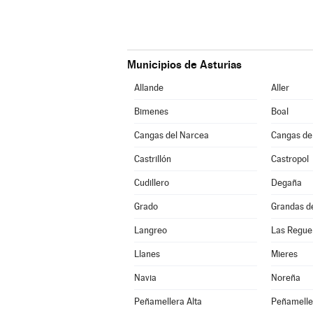
Municipios de Asturias
Allande
Aller
Bimenes
Boal
Cangas del Narcea
Cangas de
Castrillón
Castropol
Cudillero
Degaña
Grado
Grandas d
Langreo
Las Regue
Llanes
Mieres
Navia
Noreña
Peñamellera Alta
Peñamelle