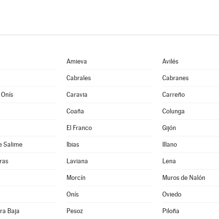
Amieva
Avilés
Cabrales
Cabranes
 Onís
Caravia
Carreño
Coaña
Colunga
El Franco
Gijón
e Salime
Ibias
Illano
ras
Laviana
Lena
Morcín
Muros de Nalón
Onís
Oviedo
ra Baja
Pesoz
Piloña