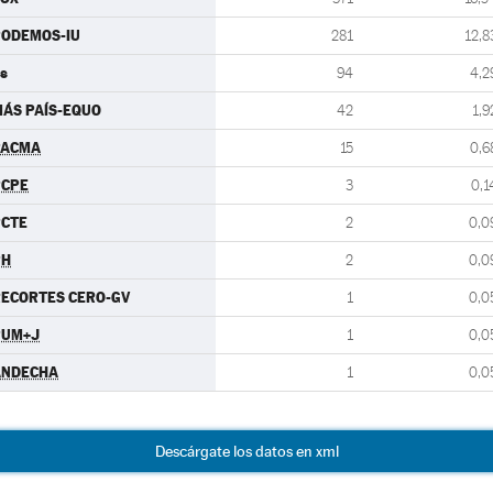
PODEMOS-IU
281
12,8
s
94
4,2
ÁS PAÍS-EQUO
42
1,9
PACMA
15
0,6
PCPE
3
0,1
PCTE
2
0,0
PH
2
0,0
ECORTES CERO-GV
1
0,0
PUM+J
1
0,0
ANDECHA
1
0,0
Descárgate los datos en xml