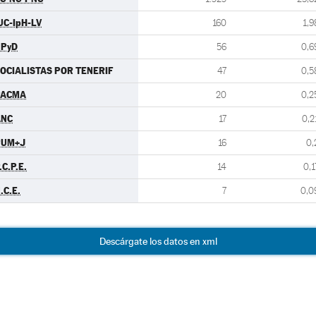
UC-IpH-LV
160
1,9
UPyD
56
0,6
OCIALISTAS POR TENERIF
47
0,5
PACMA
20
0,2
ANC
17
0,2
PUM+J
16
0,
.C.P.E.
14
0,1
.C.E.
7
0,0
Descárgate los datos en xml