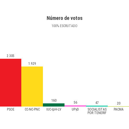
Número de votos
100
%
ESCRUTADO
2.305
1.929
160
56
47
20
PSOE
CC-NC-PNC
IUC-IpH-LV
UPyD
SOCIALISTAS
PACMA
POR TENERIF