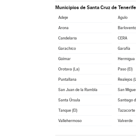
Municipios de Santa Cruz de Tenerife
Adeje
Agulo
Arona
Barlovent
Candelaria
CERA
Garachico
Garafía
Güímar
Hermigua
Orotava (La)
Paso (El)
Puntallana
Realejos (
San Juan de la Rambla
San Migue
Santa Úrsula
Santiago d
Tanque (El)
Tazacorte
Vallehermoso
Valverde