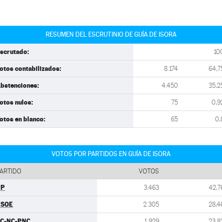
RESUMEN DEL ESCRUTINIO DE GUÍA DE ISORA
scrutado:
10
otos contabilizados:
8.174
64,7
bstenciones:
4.450
35,2
otos nulos:
75
0,9
otos en blanco:
65
0,
VOTOS POR PARTIDOS EN GUÍA DE ISORA
ARTIDO
VOTOS
PP
3.463
42,7
PSOE
2.305
28,4
C-NC-PNC
1.929
23,8