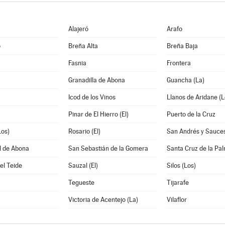
Alajeró
Arafo
o
Breña Alta
Breña Baja
Fasnia
Frontera
Granadilla de Abona
Guancha (La)
Icod de los Vinos
Llanos de Aridane (L
Pinar de El Hierro (El)
Puerto de la Cruz
Los)
Rosario (El)
San Andrés y Sauce
l de Abona
San Sebastián de la Gomera
Santa Cruz de la Pa
el Teide
Sauzal (El)
Silos (Los)
Tegueste
Tijarafe
Victoria de Acentejo (La)
Vilaflor