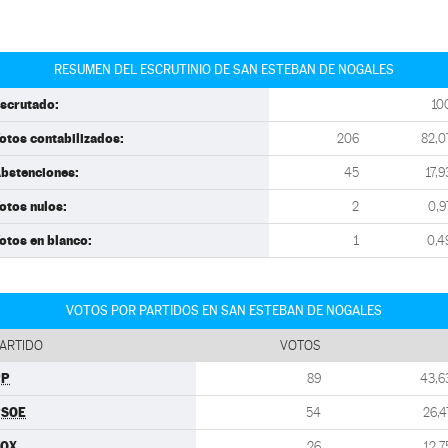
RESUMEN DEL ESCRUTINIO DE SAN ESTEBAN DE NOGALES
scrutado:
10
otos contabilizados:
206
82,0
bstenciones:
45
17,9
otos nulos:
2
0,9
otos en blanco:
1
0,4
VOTOS POR PARTIDOS EN SAN ESTEBAN DE NOGALES
ARTIDO
VOTOS
PP
89
43,6
PSOE
54
26,4
VOX
26
12,7