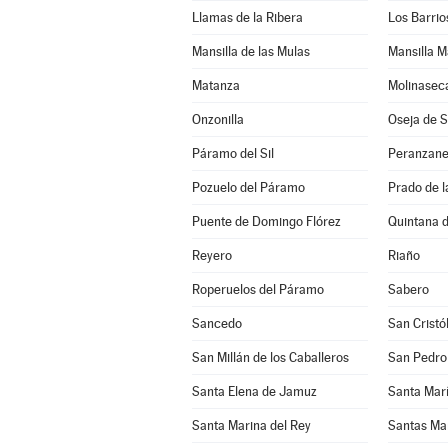
Llamas de la Ribera
Los Barrio
Mansilla de las Mulas
Mansilla M
Matanza
Molinasec
Onzonilla
Oseja de 
Páramo del Sil
Peranzan
Pozuelo del Páramo
Prado de 
Puente de Domingo Flórez
Quintana d
Reyero
Riaño
Roperuelos del Páramo
Sabero
Sancedo
San Cristó
San Millán de los Caballeros
San Pedro
Santa Elena de Jamuz
Santa María
Santa Marina del Rey
Santas Ma