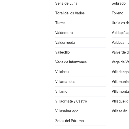
Sena de Luna
Sobrado
Toral de los Vados
Toreno
Turcia
Urdiales d
Valdemora
Valdepiéla
Valderrueda
Valdesama
Vallecillo
Valverde d
Vega de Infanzones
Vega de V
Villabraz
Villadang
Villamandos
Villamanín
Villamol
Villamontá
Villaornate y Castro
Villaquejid
Villasabariego
Villaselán
Zotes del Páramo