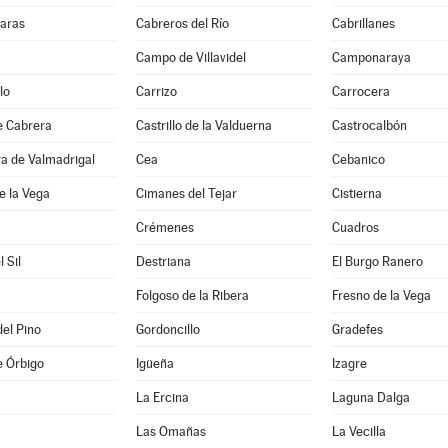
aras
Cabreros del Río
Cabrillanes
Campo de Villavidel
Camponaraya
lo
Carrizo
Carrocera
de Cabrera
Castrillo de la Valduerna
Castrocalbón
ra de Valmadrigal
Cea
Cebanico
e la Vega
Cimanes del Tejar
Cistierna
Crémenes
Cuadros
l Sil
Destriana
El Burgo Ranero
Folgoso de la Ribera
Fresno de la Vega
del Pino
Gordoncillo
Gradefes
e Órbigo
Igüeña
Izagre
La Ercina
Laguna Dalga
Las Omañas
La Vecilla