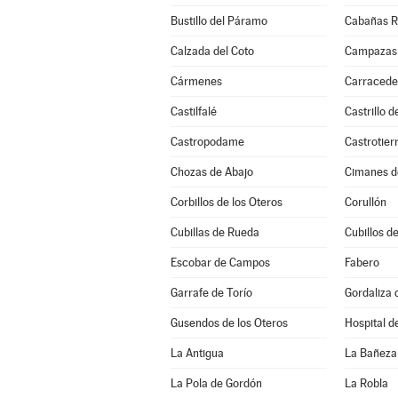
Bustillo del Páramo
Cabañas R
Calzada del Coto
Campazas
Cármenes
Carracede
Castilfalé
Castrillo 
Castropodame
Castrotier
Chozas de Abajo
Cimanes d
Corbillos de los Oteros
Corullón
Cubillas de Rueda
Cubillos de
Escobar de Campos
Fabero
Garrafe de Torío
Gordaliza 
Gusendos de los Oteros
Hospital d
La Antigua
La Bañeza
La Pola de Gordón
La Robla