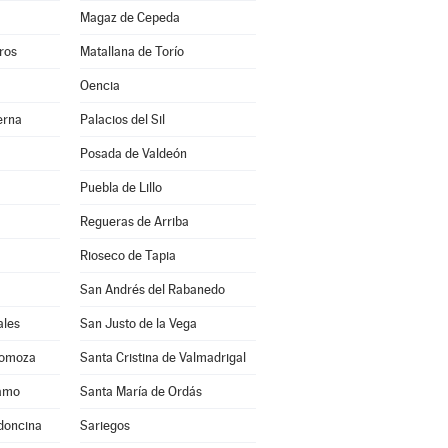
Magaz de Cepeda
ros
Matallana de Torío
Oencia
erna
Palacios del Sil
Posada de Valdeón
Puebla de Lillo
Regueras de Arriba
Rioseco de Tapia
San Andrés del Rabanedo
ales
San Justo de la Vega
Somoza
Santa Cristina de Valmadrigal
ramo
Santa María de Ordás
ldoncina
Sariegos