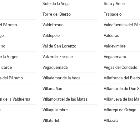
Soto de la Vega
Soto y Amío
Torre del Bierzo
Trabadelo
el Páramo
Valdefresno
Valdefuentes del P
go
Valdepolo
Valderas
rio
Val de San Lorenzo
Valdevimbre
e la Virgen
Valverde-Enrique
Vegacervera
alcarce
Vegaquemada
Vegas del Condado
os del Páramo
Villademor de la Vega
Villafranca del Bierz
Villamañán
Villamartín de Don 
n de la Valduerna
Villamoratiel de las Matas
Villanueva de las M
a
Villaquilambre
Villarejo de Órbigo
Villaturiel
Villazala