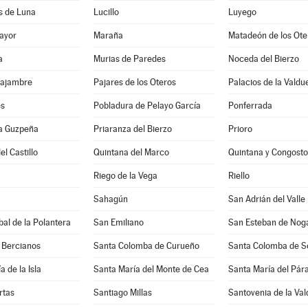
s de Luna
Lucillo
Luyego
ayor
Maraña
Matadeón de los Ote
a
Murias de Paredes
Noceda del Bierzo
Sajambre
Pajares de los Oteros
Palacios de la Valdu
es
Pobladura de Pelayo García
Ponferrada
la Guzpeña
Priaranza del Bierzo
Prioro
el Castillo
Quintana del Marco
Quintana y Congosto
Riego de la Vega
Riello
Sahagún
San Adrián del Valle
bal de la Polantera
San Emiliano
San Esteban de Nog
 Bercianos
Santa Colomba de Curueño
Santa Colomba de 
 de la Isla
Santa María del Monte de Cea
Santa María del Pá
rtas
Santiago Millas
Santovenia de la Va