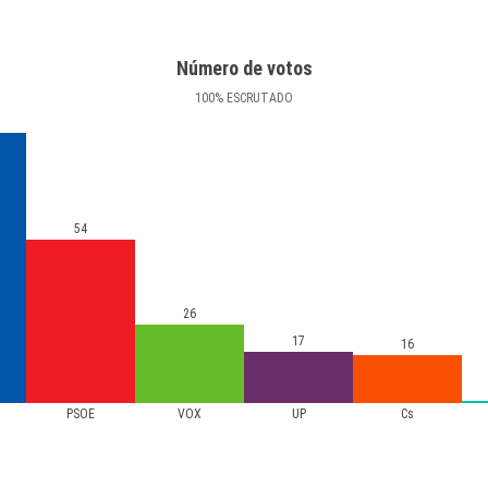
Número de votos
100
%
ESCRUTADO
54
26
17
16
PSOE
VOX
UP
Cs