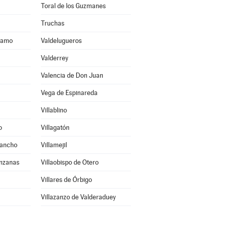
Toral de los Guzmanes
Truchas
áramo
Valdelugueros
Valderrey
Valencia de Don Juan
Vega de Espinareda
Villablino
o
Villagatón
Sancho
Villamejil
anzanas
Villaobispo de Otero
Villares de Órbigo
Villazanzo de Valderaduey