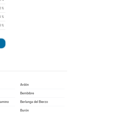
3 %
4 %
9 %
Ardón
Bembibre
Camino
Berlanga del Bierzo
Burón