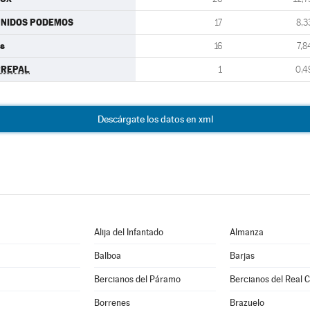
UNIDOS PODEMOS
17
8,3
s
16
7,8
PREPAL
1
0,4
Descárgate los datos en xml
Alija del Infantado
Almanza
Balboa
Barjas
Bercianos del Páramo
Bercianos del Real 
Borrenes
Brazuelo