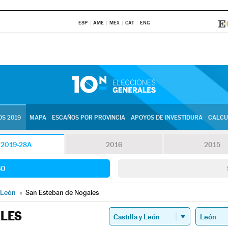
ESP
AME
MEX
CAT
ENG
S 2019
MAPA
ESCAÑOS POR PROVINCIA
APOYOS DE INVESTIDURA
CALCU
2019-28A
2016
2015
SO
León
»
San Esteban de Nogales
ALES