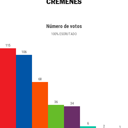
CRÉMENES
Número de votos
100
%
ESCRUTADO
115
106
68
36
34
6
2
1