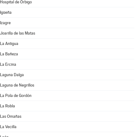
Hospital de Órbigo
Igüeña
Izagre
Joarilla de las Matas
La Antigua
La Bañeza
La Ercina
Laguna Dalga
Laguna de Negrillos
La Pola de Gordón
La Robla
Las Omañas
La Vecilla