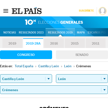
SUSCRÍBETE
10N | Eleccion
NOTICIAS
RESULTADOS 2023
RESULTADOS 2019
MAPA
ESCAÑOS POR 
2019
2019-28A
2016
2015
2011
CONGRESO
SENADO
Estás en:
Total España
»
Castilla y León
»
León
»
Crémenes