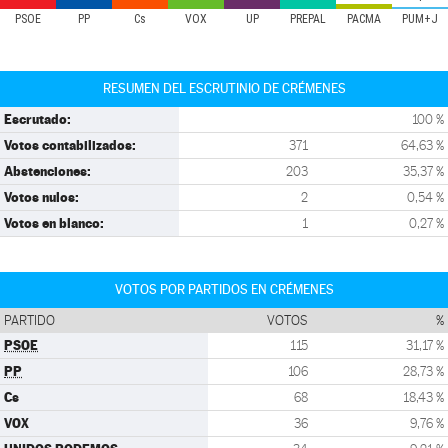
PSOE
PP
Cs
VOX
UP
PREPAL
PACMA
PUM+J
RESUMEN DEL ESCRUTINIO DE CRÉMENES
Escrutado:
100 %
Votos contabilizados:
371
64,63 %
Abstenciones:
203
35,37 %
Votos nulos:
2
0,54 %
Votos en blanco:
1
0,27 %
VOTOS POR PARTIDOS EN CRÉMENES
PARTIDO
VOTOS
%
PSOE
115
31,17 %
PP
106
28,73 %
Cs
68
18,43 %
VOX
36
9,76 %