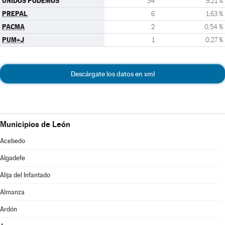
UNIDOS PODEMOS
34
9,21 %
PREPAL
6
1,63 %
PACMA
2
0,54 %
PUM+J
1
0,27 %
Descárgate los datos en xml
Municipios de León
Acebedo
Algadefe
Alija del Infantado
Almanza
Ardón