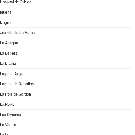
Hospital de Órbigo
Igüeña
Izagre
Joarilla de las Matas
La Antigua
La Bañeza
La Ercina
Laguna Dalga
Laguna de Negrillos
La Pola de Gordón
La Robla
Las Omañas
La Vecilla