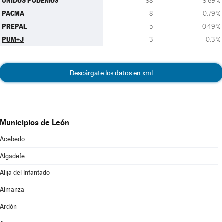
UNIDOS PODEMOS
98
9,69 %
PACMA
8
0,79 %
PREPAL
5
0,49 %
PUM+J
3
0,3 %
Descárgate los datos en xml
Municipios de León
Acebedo
Algadefe
Alija del Infantado
Almanza
Ardón