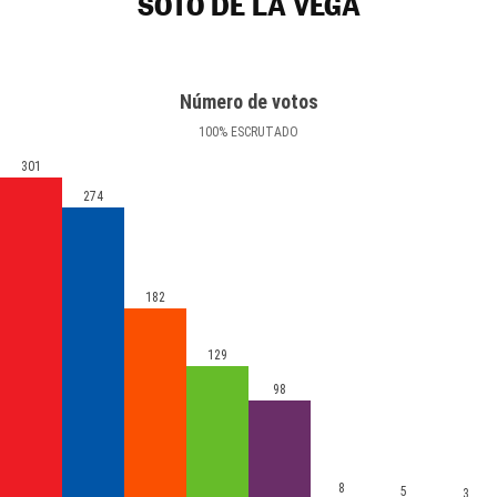
SOTO DE LA VEGA
Número de votos
100
%
ESCRUTADO
301
274
182
129
98
8
5
3