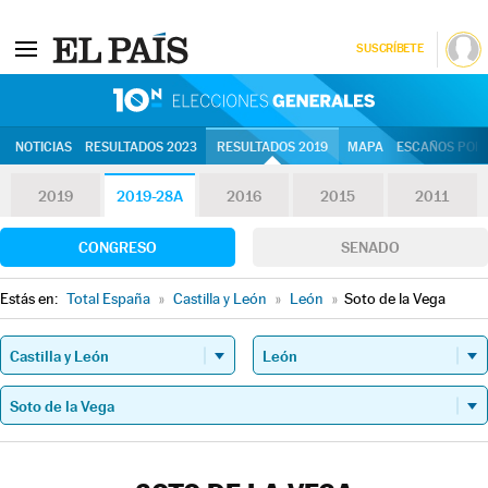
SUSCRÍBETE
10N | Eleccion
NOTICIAS
RESULTADOS 2023
RESULTADOS 2019
MAPA
ESCAÑOS POR 
2019
2019-28A
2016
2015
2011
CONGRESO
SENADO
Estás en:
Total España
»
Castilla y León
»
León
»
Soto de la Vega