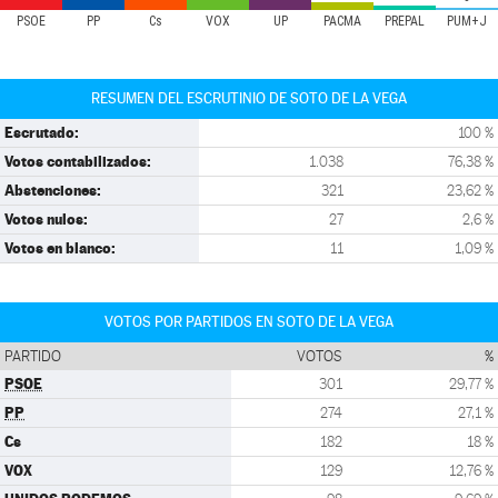
PSOE
PP
Cs
VOX
UP
PACMA
PREPAL
PUM+J
RESUMEN DEL ESCRUTINIO DE SOTO DE LA VEGA
Escrutado:
100 %
Votos contabilizados:
1.038
76,38 %
Abstenciones:
321
23,62 %
Votos nulos:
27
2,6 %
Votos en blanco:
11
1,09 %
VOTOS POR PARTIDOS EN SOTO DE LA VEGA
PARTIDO
VOTOS
%
PSOE
301
29,77 %
PP
274
27,1 %
Cs
182
18 %
VOX
129
12,76 %