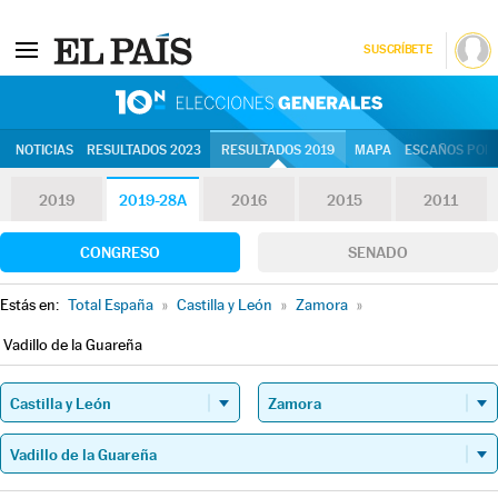
SUSCRÍBETE
10N | Eleccion
NOTICIAS
RESULTADOS 2023
RESULTADOS 2019
MAPA
ESCAÑOS POR 
2019
2019-28A
2016
2015
2011
CONGRESO
SENADO
Estás en:
Total España
»
Castilla y León
»
Zamora
»
Vadillo de la Guareña