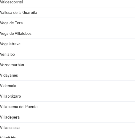
Valdescorriel
Vallesa de la Guareña
Vega de Tera
Vega de Villalobos
Vegalatrave
Venialbo
Vezdemarbán
Vidayanes
Videmala
Villabrázaro
Villabuena del Puente
Villadepera
Villaescusa