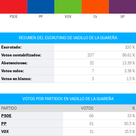
PSOE
PP
VOX
Cs
UP
RESUMEN DEL ESCRUTINIO DE VADILLO DE LA GUAREÑA
Escrutado:
100 %
Votos contabilizados:
207
86,61 %
Abstenciones:
32
13,39 %
Votos nulos:
7
3,38 %
Votos en blanco:
3
1,5 %
VOTOS POR PARTIDOS EN VADILLO DE LA GUAREÑA
PARTIDO
VOTOS
%
PSOE
66
33 %
PP
61
30,5 %
VOX
31
15,5 %