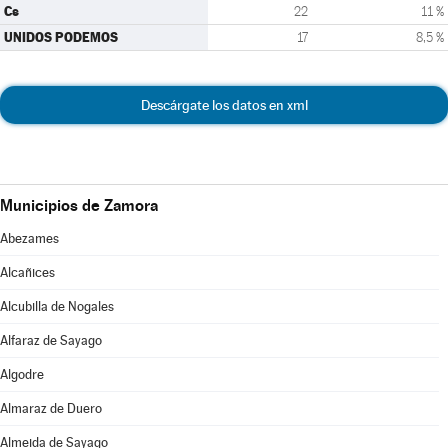
Cs
22
11 %
UNIDOS PODEMOS
17
8,5 %
Descárgate los datos en xml
Municipios de Zamora
Abezames
Alcañices
Alcubilla de Nogales
Alfaraz de Sayago
Algodre
Almaraz de Duero
Almeida de Sayago