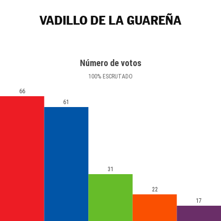
VADILLO DE LA GUAREÑA
Número de votos
100
%
ESCRUTADO
66
61
31
22
17