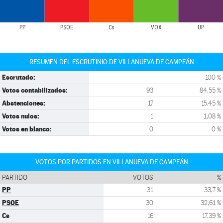
PP
PSOE
Cs
VOX
UP
RESUMEN DEL ESCRUTINIO DE VILLANUEVA DE CAMPEÁN
Escrutado:
100 %
Votos contabilizados:
93
84,55 %
Abstenciones:
17
15,45 %
Votos nulos:
1
1,08 %
Votos en blanco:
0
0 %
VOTOS POR PARTIDOS EN VILLANUEVA DE CAMPEÁN
PARTIDO
VOTOS
%
PP
31
33,7 %
PSOE
30
32,61 %
Cs
16
17,39 %