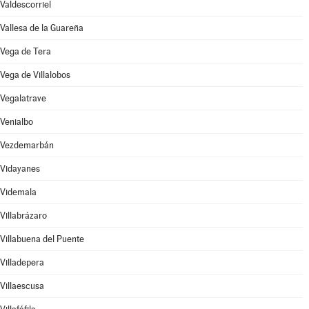
Valdescorriel
Vallesa de la Guareña
Vega de Tera
Vega de Villalobos
Vegalatrave
Venialbo
Vezdemarbán
Vidayanes
Videmala
Villabrázaro
Villabuena del Puente
Villadepera
Villaescusa