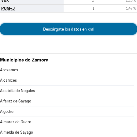
VOX
5
7,35 %
PUM+J
1
1,47 %
Descárgate los datos en xml
Municipios de Zamora
Abezames
Alcañices
Alcubilla de Nogales
Alfaraz de Sayago
Algodre
Almaraz de Duero
Almeida de Sayago