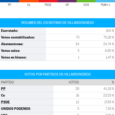
PP
Cs
PSOE
UP
VOX
PUM+J
RESUMEN DEL ESCRUTINIO DE VILLARDONDIEGO
Escrutado:
100 %
Votos contabilizados:
73
75,26 %
Abstenciones:
24
24,74 %
Votos nulos:
5
6,85 %
Votos en blanco:
1
1,47 %
VOTOS POR PARTIDOS EN VILLARDONDIEGO
PARTIDO
VOTOS
%
PP
28
41,18 %
Cs
16
23,53 %
PSOE
12
17,65 %
UNIDOS PODEMOS
5
7,35 %