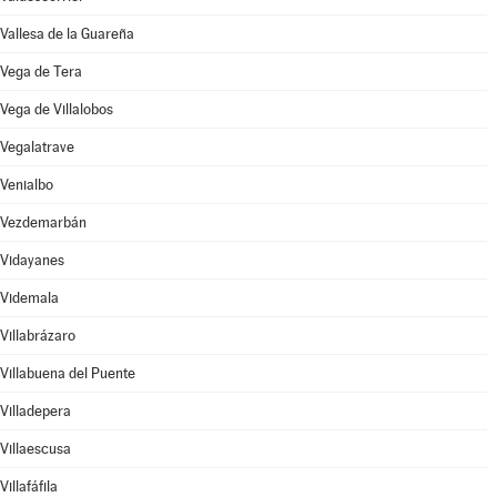
Vallesa de la Guareña
Vega de Tera
Vega de Villalobos
Vegalatrave
Venialbo
Vezdemarbán
Vidayanes
Videmala
Villabrázaro
Villabuena del Puente
Villadepera
Villaescusa
Villafáfila