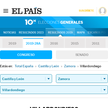
SUSCRÍBETE
10N | Eleccion
NOTICIAS
RESULTADOS 2023
RESULTADOS 2019
MAPA
ESCAÑOS POR 
2019
2019-28A
2016
2015
2011
CONGRESO
SENADO
Estás en:
Total España
»
Castilla y León
»
Zamora
»
Villardondiego