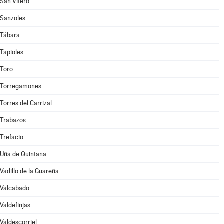
San Vitero
Sanzoles
Tábara
Tapioles
Toro
Torregamones
Torres del Carrizal
Trabazos
Trefacio
Uña de Quintana
Vadillo de la Guareña
Valcabado
Valdefinjas
Valdescorriel