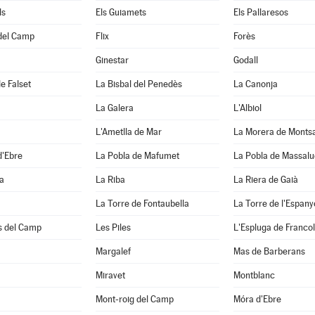
ls
Els Guiamets
Els Pallaresos
 del Camp
Flix
Forès
Ginestar
Godall
e Falset
La Bisbal del Penedès
La Canonja
La Galera
L'Albiol
L'Ametlla de Mar
La Morera de Monts
d'Ebre
La Pobla de Mafumet
La Pobla de Massal
a
La Riba
La Riera de Gaià
La Torre de Fontaubella
La Torre de l'Espany
s del Camp
Les Piles
L'Espluga de Francol
Margalef
Mas de Barberans
Miravet
Montblanc
Mont-roig del Camp
Móra d'Ebre