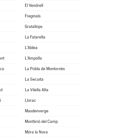
El Vendrell
Freginals
Gratallops
La Fatarella
L'Aldea
ant
L'Ampolla
uca
La Pobla de Montornès
La Secuita
ol
La Vilella Alta
í
Llorac
Masdenverge
Montbrió del Camp
Móra la Nova