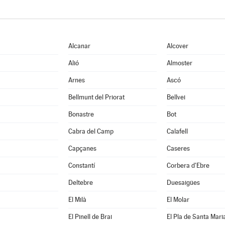
Alcanar
Alcover
Alió
Almoster
Arnes
Ascó
Bellmunt del Priorat
Bellvei
Bonastre
Bot
Cabra del Camp
Calafell
Capçanes
Caseres
Constantí
Corbera d'Ebre
Deltebre
Duesaigües
El Milà
El Molar
El Pinell de Brai
El Pla de Santa Mari