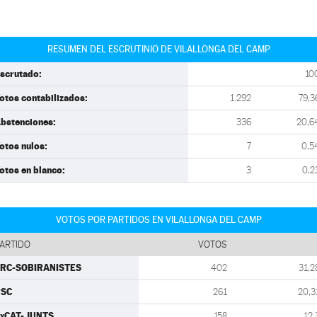
RESUMEN DEL ESCRUTINIO DE VILALLONGA DEL CAMP
scrutado:
10
otos contabilizados:
1.292
79,3
bstenciones:
336
20,6
otos nulos:
7
0,5
otos en blanco:
3
0,2
VOTOS POR PARTIDOS EN VILALLONGA DEL CAMP
ARTIDO
VOTOS
RC-SOBIRANISTES
402
31,2
PSC
261
20,3
xCAT-JUNTS
158
12,