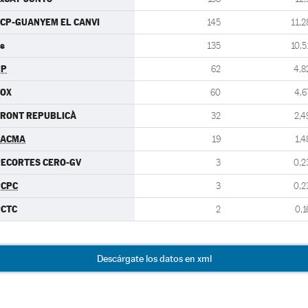
CP-GUANYEM EL CANVI
145
11,2
s
135
10,5
PP
62
4,8
VOX
60
4,6
RONT REPUBLICÀ
32
2,4
PACMA
19
1,4
ECORTES CERO-GV
3
0,2
PCPC
3
0,2
PCTC
2
0,1
Descárgate los datos en xml