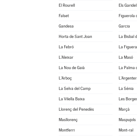
El Rourell
Els Garidel
Falset
Figuerola
Gandesa
Garcia
Horta de Sant Joan
La Bisbal d
La Febró
La Figuera
L'Aleixar
La Masó
La Nou de Gaià
La Palma 
L'Arboç
L'Argenter
La Selva del Camp
La Sénia
La Vilella Baixa
Les Borge
Llorenç del Penedès
Marçà
Masllorenç
Maspujols
Montferri
Mont-ral