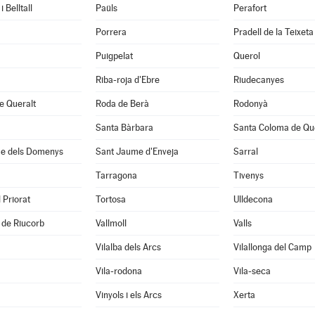
 Belltall
Paüls
Perafort
Porrera
Pradell de la Teixeta
Puigpelat
Querol
Riba-roja d'Ebre
Riudecanyes
e Queralt
Roda de Berà
Rodonyà
Santa Bàrbara
Santa Coloma de Qu
e dels Domenys
Sant Jaume d'Enveja
Sarral
Tarragona
Tivenys
 Priorat
Tortosa
Ulldecona
 de Riucorb
Vallmoll
Valls
Vilalba dels Arcs
Vilallonga del Camp
Vila-rodona
Vila-seca
Vinyols i els Arcs
Xerta