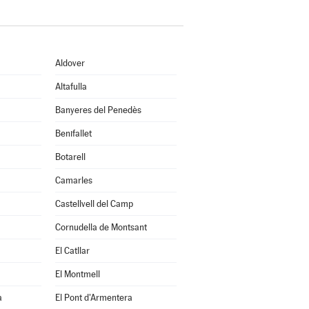
Aldover
Altafulla
Banyeres del Penedès
Benifallet
Botarell
Camarles
Castellvell del Camp
Cornudella de Montsant
El Catllar
El Montmell
a
El Pont d'Armentera