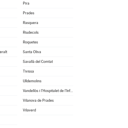
Pira
Prades
Rasquera
Riudecols
Roquetes
eralt
Santa Oliva
Savallà del Comtat
Tivissa
Ulldemolins
Vandellòs i l'Hospitalet de l'Infant
Vilanova de Prades
Vilaverd