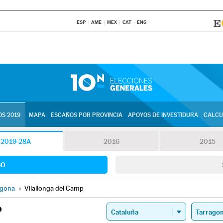
ESP
AME
MEX
CAT
ENG
S 2019
MAPA
ESCAÑOS POR PROVINCIA
APOYOS DE INVESTIDURA
CALCU
2019-28A
2016
2015
SO
agona
»
Vilallonga del Camp
P