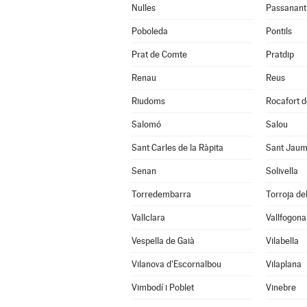
Nulles
Passanant i
Poboleda
Pontils
Prat de Comte
Pratdip
Renau
Reus
Riudoms
Rocafort d
Salomó
Salou
Sant Carles de la Ràpita
Sant Jaum
Senan
Solivella
Torredembarra
Torroja del
Vallclara
Vallfogona
Vespella de Gaià
Vilabella
Vilanova d'Escornalbou
Vilaplana
Vimbodí i Poblet
Vinebre