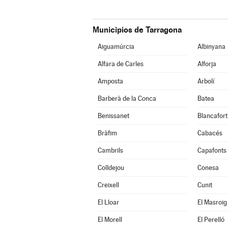
Municipios de Tarragona
Aiguamúrcia
Albinyana
Alfara de Carles
Alforja
Amposta
Arbolí
Barberà de la Conca
Batea
Benissanet
Blancafort
Bràfim
Cabacés
Cambrils
Capafonts
Colldejou
Conesa
Creixell
Cunit
El Lloar
El Masroig
El Morell
El Perelló