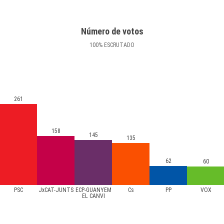
Número de votos
100
%
ESCRUTADO
261
158
145
135
62
60
PSC
JxCAT-JUNTS
ECP-GUANYEM
Cs
PP
VOX
EL CANVI