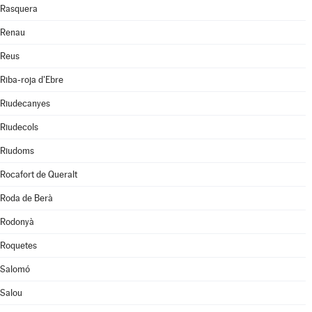
Rasquera
Renau
Reus
Riba-roja d'Ebre
Riudecanyes
Riudecols
Riudoms
Rocafort de Queralt
Roda de Berà
Rodonyà
Roquetes
Salomó
Salou