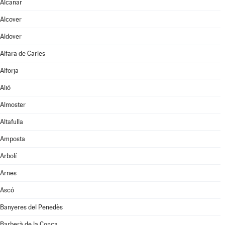
Alcanar
Alcover
Aldover
Alfara de Carles
Alforja
Alió
Almoster
Altafulla
Amposta
Arbolí
Arnes
Ascó
Banyeres del Penedès
Barberà de la Conca