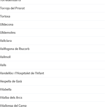
Torredembarra
Torroja del Priorat
Tortosa
Ulldecona
Ulldemolins
Vallclara
Vallfogona de Riucorb
Vallmoll
Valls
Vandellòs i l'Hospitalet de l'Infant
Vespella de Gaià
Vilabella
Vilalba dels Arcs
Vilallonga del Camp