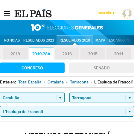
SUSCRÍBETE
10N | Eleccion
NOTICIAS
RESULTADOS 2023
RESULTADOS 2019
MAPA
ESCAÑOS POR 
2019
2019-28A
2016
2015
2011
CONGRESO
SENADO
Estás en:
Total España
»
Cataluña
»
Tarragona
»
L'Espluga de Francolí