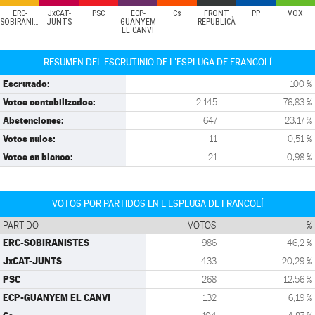
ERC-
JxCAT-
PSC
ECP-
Cs
FRONT
PP
VOX
SOBIRANISTES
JUNTS
GUANYEM
REPUBLICÀ
EL CANVI
RESUMEN DEL ESCRUTINIO DE L'ESPLUGA DE FRANCOLÍ
Escrutado:
100 %
Votos contabilizados:
2.145
76,83 %
Abstenciones:
647
23,17 %
Votos nulos:
11
0,51 %
Votos en blanco:
21
0,98 %
VOTOS POR PARTIDOS EN L'ESPLUGA DE FRANCOLÍ
PARTIDO
VOTOS
%
ERC-SOBIRANISTES
986
46,2 %
JxCAT-JUNTS
433
20,29 %
PSC
268
12,56 %
ECP-GUANYEM EL CANVI
132
6,19 %