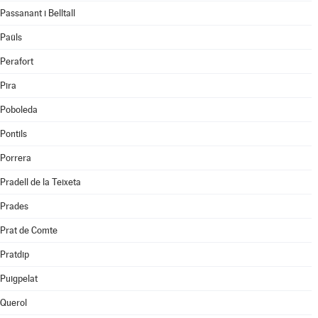
Passanant i Belltall
Paüls
Perafort
Pira
Poboleda
Pontils
Porrera
Pradell de la Teixeta
Prades
Prat de Comte
Pratdip
Puigpelat
Querol