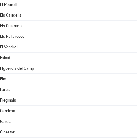
El Rourell
Els Garidells
Els Guiamets
Els Pallaresos
El Vendrell
Falset
Figuerola del Camp
Flix
Forès
Freginals
Gandesa
Garcia
Ginestar