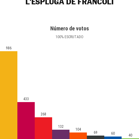
L'ESPLUGA DE FRANCOLÍ
Número de votos
100
%
ESCRUTADO
986
433
268
132
104
69
60
40