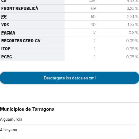
Cs
104
4,87 %
FRONT REPUBLICÀ
69
3,23 %
PP
60
2,81 %
VOX
40
1,87 %
PACMA
17
0,8 %
RECORTES CERO-GV
2
0,09 %
IZQP
1
0,05 %
PCPC
1
0,05 %
Descárgate los datos en xml
Municipios de Tarragona
Aiguamúrcia
Albinyana