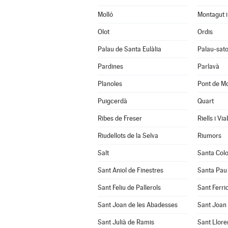
Molló
Montagut i
Olot
Ordis
Palau de Santa Eulàlia
Palau-sato
Pardines
Parlavà
Planoles
Pont de Mo
Puigcerdà
Quart
Ribes de Freser
Riells i Vi
Riudellots de la Selva
Riumors
Salt
Santa Col
Sant Aniol de Finestres
Santa Pau
Sant Feliu de Pallerols
Sant Ferrio
Sant Joan de les Abadesses
Sant Joan 
Sant Julià de Ramis
Sant Llore