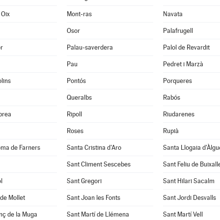
 Oix
Mont-ras
Navata
Osor
Palafrugell
r
Palau-saverdera
Palol de Revardit
Pau
Pedret i Marzà
lins
Pontós
Porqueres
Queralbs
Rabós
abrea
Ripoll
Riudarenes
Roses
Rupià
oma de Farners
Santa Cristina d'Aro
Santa Llogaia d'Àlg
Sant Climent Sescebes
Sant Feliu de Buixall
l
Sant Gregori
Sant Hilari Sacalm
de Mollet
Sant Joan les Fonts
Sant Jordi Desvalls
nç de la Muga
Sant Martí de Llémena
Sant Martí Vell