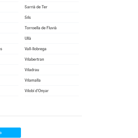
Sarrià de Ter
Sils
Torroella de Fluvià
Ullà
ès
Vall-llobrega
Vilabertran
Viladrau
Vilamalla
Vilobí d'Onyar
a