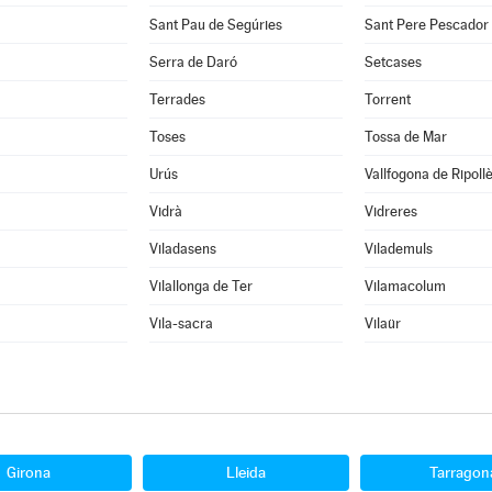
Sant Pau de Segúries
Sant Pere Pescador
Serra de Daró
Setcases
Terrades
Torrent
Toses
Tossa de Mar
Urús
Vallfogona de Ripoll
Vidrà
Vidreres
Viladasens
Vilademuls
Vilallonga de Ter
Vilamacolum
Vila-sacra
Vilaür
Girona
Lleida
Tarragon