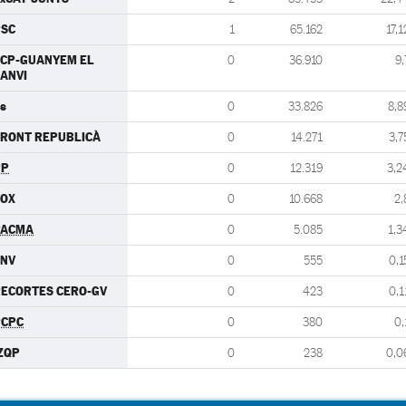
PSC
1
65.162
17,1
CP-GUANYEM EL
0
36.910
9,
ANVI
s
0
33.826
8,8
RONT REPUBLICÀ
0
14.271
3,7
PP
0
12.319
3,2
VOX
0
10.668
2,
PACMA
0
5.085
1,3
CNV
0
555
0,1
ECORTES CERO-GV
0
423
0,1
PCPC
0
380
0,
ZQP
0
238
0,0