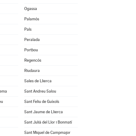
Ogassa
Palamós
Pals
Peralada
Portbou
Regencós
Riudaura
Sales de Llierca
uema
Sant Andreu Salou
eu
Sant Feliu de Guíxols
Sant Jaume de Llierca
Sant Julià del Llor i Bonmatí
Sant Miquel de Campmajor