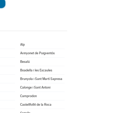
Alp
Avinyonet de Puigventós
Besalú
Boadella i les Escaules
Brunyola i Sant Martí Sapresa
Calonge i Sant Antoni
Camprodon
Castellfollit de la Roca