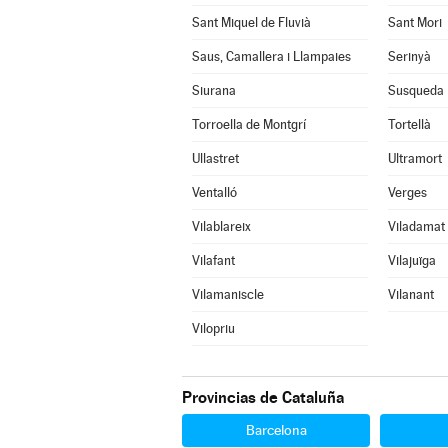
Sant Miquel de Fluvià
Sant Mori
Saus, Camallera i Llampaies
Serinyà
Siurana
Susqueda
Torroella de Montgrí
Tortellà
Ullastret
Ultramort
Ventalló
Verges
Vilablareix
Viladamat
Vilafant
Vilajuïga
Vilamaniscle
Vilanant
Vilopriu
Provincias de Cataluña
Barcelona