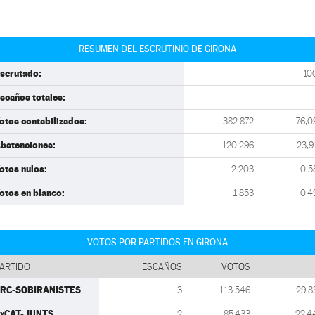
RESUMEN DEL ESCRUTINIO DE GIRONA
scrutado:
10
scaños totales:
otos contabilizados:
382.872
76,0
bstenciones:
120.296
23,9
otos nulos:
2.203
0,5
otos en blanco:
1.853
0,4
VOTOS POR PARTIDOS EN GIRONA
ARTIDO
ESCAÑOS
VOTOS
RC-SOBIRANISTES
3
113.546
29,8
xCAT-JUNTS
2
85.433
22,4