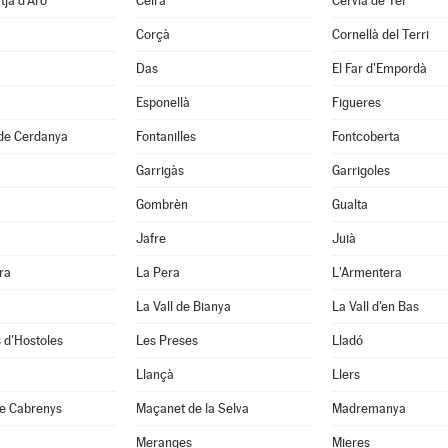
tja d'Aro
Celrà
Cervià de Ter
Corçà
Cornellà del Terri
Das
El Far d'Empordà
Esponellà
Figueres
 de Cerdanya
Fontanilles
Fontcoberta
Garrigàs
Garrigoles
Gombrèn
Gualta
Jafre
Juià
ra
La Pera
L'Armentera
La Vall de Bianya
La Vall d'en Bas
 d'Hostoles
Les Preses
Lladó
Llançà
Llers
e Cabrenys
Maçanet de la Selva
Madremanya
Meranges
Mieres