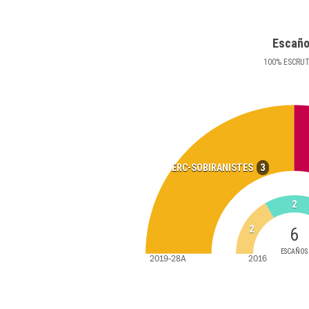
Escañ
100
%
ESCRU
3
ERC-SOBIRANISTES
2
2
6
ESCAÑOS
2019-28A
2016