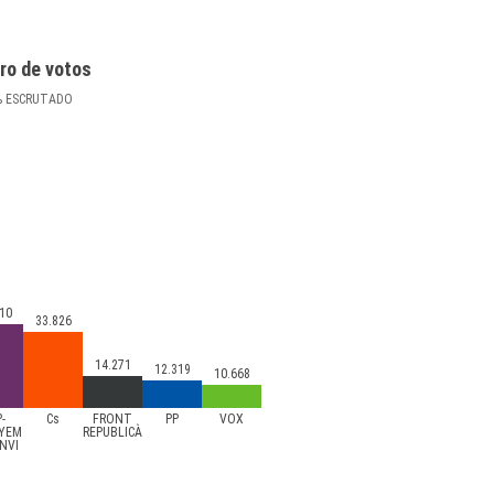
ro de votos
%
ESCRUTADO
10
33.826
14.271
12.319
10.668
-
Cs
FRONT
PP
VOX
YEM
REPUBLICÀ
ANVI