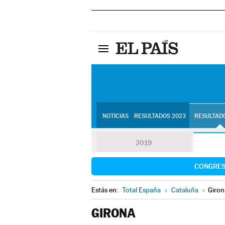
NOTICIAS
RESULTADOS 2023
RESULTADO
2019
CONGRE
Estás en:
Total España
»
Cataluña
»
Giron
GIRONA