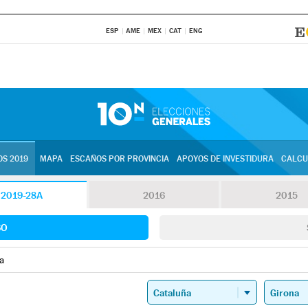
ESP
AME
MEX
CAT
ENG
S 2019
MAPA
ESCAÑOS POR PROVINCIA
APOYOS DE INVESTIDURA
CALCU
2019-28A
2016
2015
SO
a