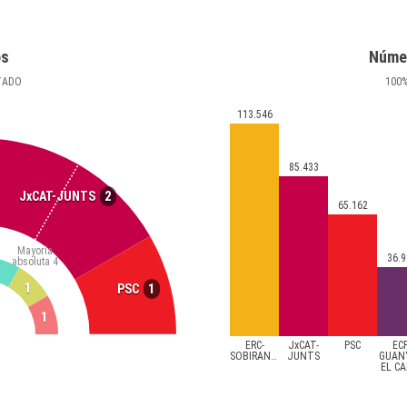
os
Núme
TADO
100
113.546
85.433
2
JxCAT-JUNTS
65.162
Mayoría
36.9
absoluta
4
1
1
PSC
1
ERC-
JxCAT-
PSC
ECP
SOBIRANISTES
JUNTS
GUAN
EL C