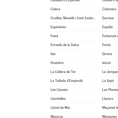
Castelló d'Empúries
Castell-Pla
Colera
Colomers
Cruïlles, Monells i Sant Sadurní de l'Heura
Darnius
Espinelves
Espolla
Foixà
Fontanals
Fornells de la Selva
Fortià
Ger
Girona
Hostalric
Isòvol
La Cellera de Ter
La Jonque
La Tallada d'Empordà
La Vajol
Les Llosses
Les Planes
Llambilles
Llanars
Lloret de Mar
Maçanet d
Masarac
Massanes