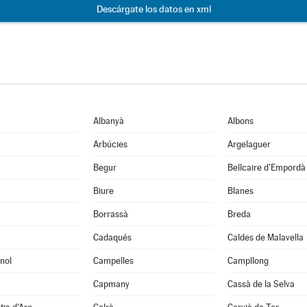
Descárgate los datos en xml
Albanyà
Albons
Arbúcies
Argelaguer
Begur
Bellcaire d'Empordà
Biure
Blanes
Borrassà
Breda
Cadaqués
Caldes de Malavella
nol
Campelles
Campllong
Capmany
Cassà de la Selva