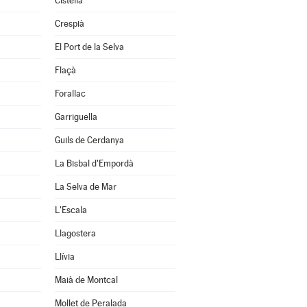
Cistella
Crespià
El Port de la Selva
Flaçà
Forallac
Garriguella
Guils de Cerdanya
La Bisbal d'Empordà
La Selva de Mar
L'Escala
Llagostera
Llívia
Maià de Montcal
Mollet de Peralada