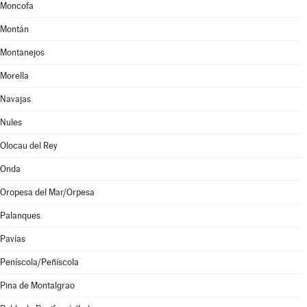
Moncofa
Montán
Montanejos
Morella
Navajas
Nules
Olocau del Rey
Onda
Oropesa del Mar/Orpesa
Palanques
Pavías
Peníscola/Peñíscola
Pina de Montalgrao