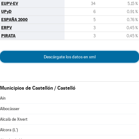
EUPV-EV
34
5,15 %
UPyD
6
0,91 %
ESPAÑA 2000
5
0,76 %
ERPV
3
0,45 %
PIRATA
3
0,45 %
Descárgate los datos en xml
Municipios de Castellón / Castelló
Aín
Albocàsser
Alcalà de Xivert
Alcora (L')