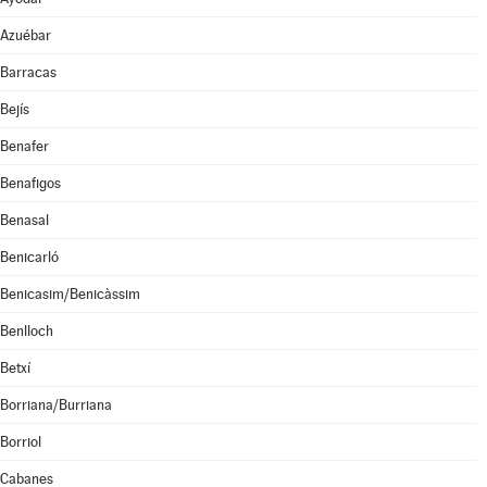
Azuébar
Barracas
Bejís
Benafer
Benafigos
Benasal
Benicarló
Benicasim/Benicàssim
Benlloch
Betxí
Borriana/Burriana
Borriol
Cabanes