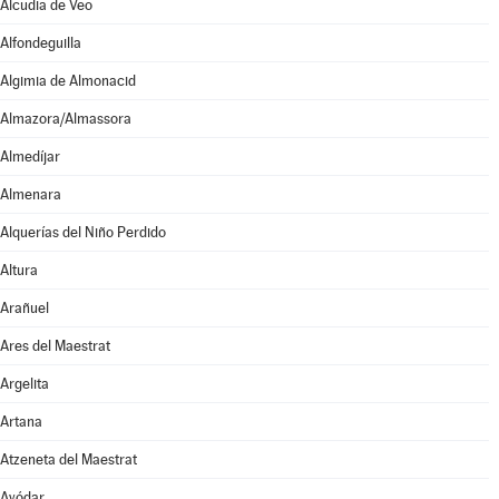
Alcudia de Veo
Alfondeguilla
Algimia de Almonacid
Almazora/Almassora
Almedíjar
Almenara
Alquerías del Niño Perdido
Altura
Arañuel
Ares del Maestrat
Argelita
Artana
Atzeneta del Maestrat
Ayódar