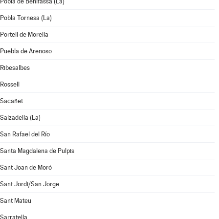
Pobla de Benifassà (La)
Pobla Tornesa (La)
Portell de Morella
Puebla de Arenoso
Ribesalbes
Rossell
Sacañet
Salzadella (La)
San Rafael del Río
Santa Magdalena de Pulpis
Sant Joan de Moró
Sant Jordi/San Jorge
Sant Mateu
Sarratella