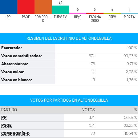
34
6
5
3
3
PP
PSOE
COMPROMÍS-
EUPV-EV
UPyD
ESPAÑA
ERPV
PIRATA
Q
2000
RESUMEN DEL ESCRUTINIO DE ALFONDEGUILLA
Escrutado:
100 %
Votos contabilizados:
674
90,23 %
Abstenciones:
73
9,77 %
Votos nulos:
14
2,08 %
Votos en blanco:
9
1,36 %
VOTOS POR PARTIDOS EN ALFONDEGUILLA
PARTIDO
VOTOS
%
PP
374
56,67 %
PSOE
154
23,33 %
COMPROMÍS-Q
72
10,91 %