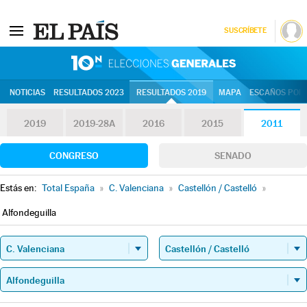
SUSCRÍBETE
10N | Eleccion
NOTICIAS
RESULTADOS 2023
RESULTADOS 2019
MAPA
ESCAÑOS POR 
2019
2019-28A
2016
2015
2011
CONGRESO
SENADO
Estás en:
Total España
»
C. Valenciana
»
Castellón / Castelló
»
Alfondeguilla