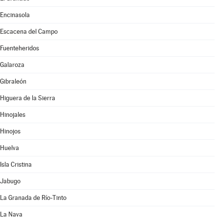
Encinasola
Escacena del Campo
Fuenteheridos
Galaroza
Gibraleón
Higuera de la Sierra
Hinojales
Hinojos
Huelva
Isla Cristina
Jabugo
La Granada de Río-Tinto
La Nava