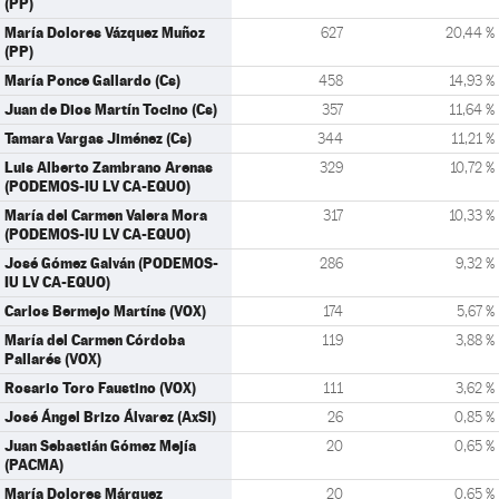
(PP)
María Dolores Vázquez Muñoz
627
20,44 %
(PP)
María Ponce Gallardo (Cs)
458
14,93 %
Juan de Dios Martín Tocino (Cs)
357
11,64 %
Tamara Vargas Jiménez (Cs)
344
11,21 %
Luis Alberto Zambrano Arenas
329
10,72 %
(PODEMOS-IU LV CA-EQUO)
María del Carmen Valera Mora
317
10,33 %
(PODEMOS-IU LV CA-EQUO)
José Gómez Galván (PODEMOS-
286
9,32 %
IU LV CA-EQUO)
Carlos Bermejo Martíns (VOX)
174
5,67 %
María del Carmen Córdoba
119
3,88 %
Pallarés (VOX)
Rosario Toro Faustino (VOX)
111
3,62 %
José Ángel Brizo Álvarez (AxSI)
26
0,85 %
Juan Sebastián Gómez Mejía
20
0,65 %
(PACMA)
María Dolores Márquez
20
0,65 %