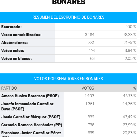
BONARES
RESUMEN DEL ESCRUTINIO DE BONARES
Escrutado:
100 %
Votos contabilizados:
3.184
78,33 %
Abstenciones:
881
21,67 %
Votos nulos:
116
3,64 %
Votos en blanco:
63
2,05 %
VOTOS POR SENADORES EN BONARES
PARTIDO
VOTOS
%
Amaro Huelva Betanzos (PSOE)
1.403
45,73 %
Josefa Inmaculada González
1.361
44,36 %
Bayo (PSOE)
Jesús González Márquez (PSOE)
1.332
43,42 %
Carmelo Romero Hernández (PP)
736
23,99 %
Francisco Javier González Pérez
639
20,83 %