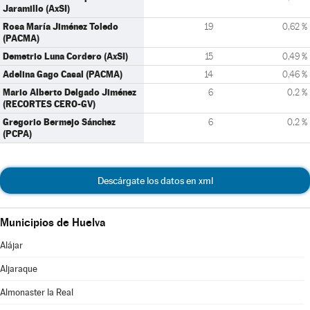
Jaramillo (AxSI)
Rosa María Jiménez Toledo
19
0,62 %
(PACMA)
Demetrio Luna Cordero (AxSI)
15
0,49 %
Adelina Gago Casal (PACMA)
14
0,46 %
Mario Alberto Delgado Jiménez
6
0,2 %
(RECORTES CERO-GV)
Gregorio Bermejo Sánchez
6
0,2 %
(PCPA)
Descárgate los datos en xml
Municipios de Huelva
Alájar
Aljaraque
Almonaster la Real