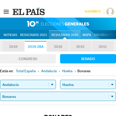
SUSCRÍBETE
10N | Eleccion
NOTICIAS
RESULTADOS 2023
RESULTADOS 2019
MAPA
ESCAÑOS POR 
2019
2019-28A
2016
2015
2011
CONGRESO
SENADO
Estás en:
Total España
»
Andalucía
»
Huelva
»
Bonares