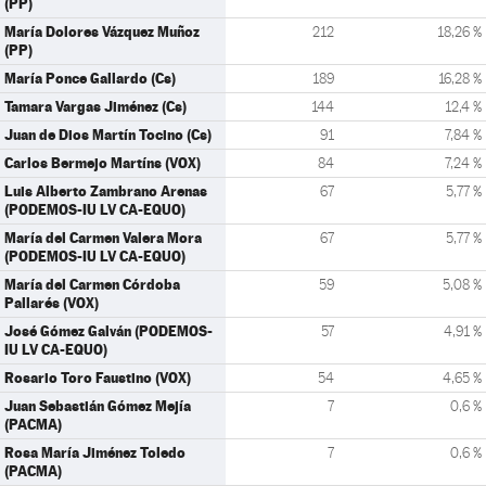
(PP)
María Dolores Vázquez Muñoz
212
18,26 %
(PP)
María Ponce Gallardo (Cs)
189
16,28 %
Tamara Vargas Jiménez (Cs)
144
12,4 %
Juan de Dios Martín Tocino (Cs)
91
7,84 %
Carlos Bermejo Martíns (VOX)
84
7,24 %
Luis Alberto Zambrano Arenas
67
5,77 %
(PODEMOS-IU LV CA-EQUO)
María del Carmen Valera Mora
67
5,77 %
(PODEMOS-IU LV CA-EQUO)
María del Carmen Córdoba
59
5,08 %
Pallarés (VOX)
José Gómez Galván (PODEMOS-
57
4,91 %
IU LV CA-EQUO)
Rosario Toro Faustino (VOX)
54
4,65 %
Juan Sebastián Gómez Mejía
7
0,6 %
(PACMA)
Rosa María Jiménez Toledo
7
0,6 %
(PACMA)