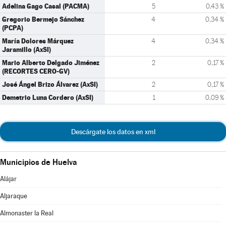
Adelina Gago Casal (PACMA)
5
0,43 %
Gregorio Bermejo Sánchez
4
0,34 %
(PCPA)
María Dolores Márquez
4
0,34 %
Jaramillo (AxSI)
Mario Alberto Delgado Jiménez
2
0,17 %
(RECORTES CERO-GV)
José Ángel Brizo Álvarez (AxSI)
2
0,17 %
Demetrio Luna Cordero (AxSI)
1
0,09 %
Descárgate los datos en xml
Municipios de Huelva
Alájar
Aljaraque
Almonaster la Real