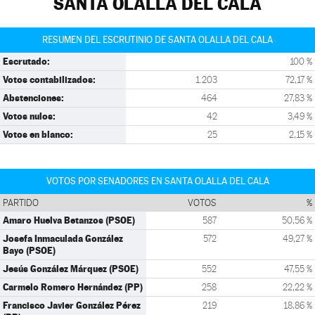
SANTA OLALLA DEL CALA
RESUMEN DEL ESCRUTINIO DE SANTA OLALLA DEL CALA
Escrutado:
100 %
Votos contabilizados:
1.203
72,17 %
Abstenciones:
464
27,83 %
Votos nulos:
42
3,49 %
Votos en blanco:
25
2,15 %
VOTOS POR SENADORES EN SANTA OLALLA DEL CALA
PARTIDO
VOTOS
%
Amaro Huelva Betanzos (PSOE)
587
50,56 %
Josefa Inmaculada González
572
49,27 %
Bayo (PSOE)
Jesús González Márquez (PSOE)
552
47,55 %
Carmelo Romero Hernández (PP)
258
22,22 %
Francisco Javier González Pérez
219
18,86 %