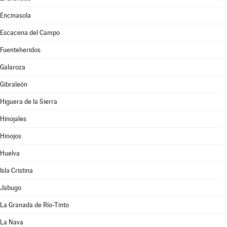
Encinasola
Escacena del Campo
Fuenteheridos
Galaroza
Gibraleón
Higuera de la Sierra
Hinojales
Hinojos
Huelva
Isla Cristina
Jabugo
La Granada de Río-Tinto
La Nava