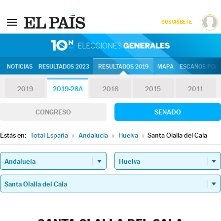
SUSCRÍBETE
10N | Eleccion
NOTICIAS
RESULTADOS 2023
RESULTADOS 2019
MAPA
ESCAÑOS POR 
2019
2019-28A
2016
2015
2011
CONGRESO
SENADO
Estás en:
Total España
»
Andalucía
»
Huelva
»
Santa Olalla del Cala