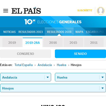
SUSCRÍBETE
10N | Eleccion
NOTICIAS
RESULTADOS 2023
RESULTADOS 2019
MAPA
ESCAÑOS POR 
2019
2019-28A
2016
2015
2011
CONGRESO
SENADO
Estás en:
Total España
»
Andalucía
»
Huelva
»
Hinojos