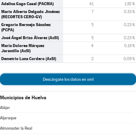
Adelina Gago Casal (PACMA)
41
1,92 %
Mario Alberto Delgado Jiménez
7
0,33 %
(RECORTES CERO-GV)
Gregorio Bermejo Sánchez
5
0,23 %
(PCPA)
José Ángel Brizo Álvarez (AxSI)
5
0,23 %
María Dolores Márquez
4
0,19 %
Jaramillo (AxSI)
Demetrio Luna Cordero (AxSI)
2
0,09 %
Descárgate los datos en xml
Municipios de Huelva
Alájar
Aljaraque
Almonaster la Real