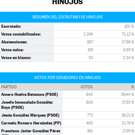
HINOJOS
RESUMEN DEL ESCRUTINIO DE HINOJOS
Escrutado:
100 %
Votos contabilizados:
2.294
72,12 %
Abstenciones:
887
27,88 %
Votos nulos:
159
6,93 %
Votos en blanco:
50
2,34 %
VOTOS POR SENADORES EN HINOJOS
PARTIDO
VOTOS
%
Amaro Huelva Betanzos (PSOE)
842
39,44 %
Josefa Inmaculada González
808
37,85 %
Bayo (PSOE)
Jesús González Márquez (PSOE)
773
36,21 %
Carmelo Romero Hernández (PP)
465
21,78 %
Francisco Javier González Pérez
381
17,85 %