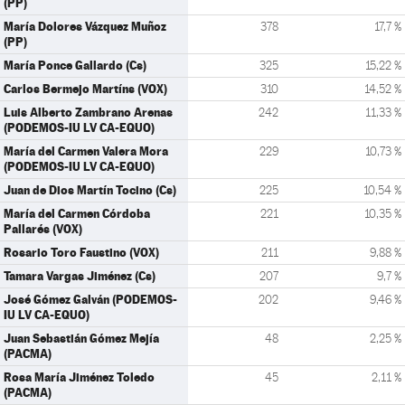
(PP)
María Dolores Vázquez Muñoz
378
17,7 %
(PP)
María Ponce Gallardo (Cs)
325
15,22 %
Carlos Bermejo Martíns (VOX)
310
14,52 %
Luis Alberto Zambrano Arenas
242
11,33 %
(PODEMOS-IU LV CA-EQUO)
María del Carmen Valera Mora
229
10,73 %
(PODEMOS-IU LV CA-EQUO)
Juan de Dios Martín Tocino (Cs)
225
10,54 %
María del Carmen Córdoba
221
10,35 %
Pallarés (VOX)
Rosario Toro Faustino (VOX)
211
9,88 %
Tamara Vargas Jiménez (Cs)
207
9,7 %
José Gómez Galván (PODEMOS-
202
9,46 %
IU LV CA-EQUO)
Juan Sebastián Gómez Mejía
48
2,25 %
(PACMA)
Rosa María Jiménez Toledo
45
2,11 %
(PACMA)