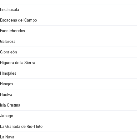
Encinasola
Escacena del Campo
Fuenteheridos
Galaroza
Gibraleón
Higuera de la Sierra
Hinojales
Hinojos
Huelva
Isla Cristina
Jabugo
La Granada de Río-Tinto
La Nava