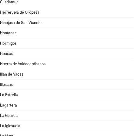
Guadamur
Herreruela de Oropesa
Hinojosa de San Vicente
Hontanar
Hormigos
Huecas
Huerta de Valdecarábanos
Illán de Vacas
Illescas
La Estrella
Lagartera
La Guardia
La Iglesuela