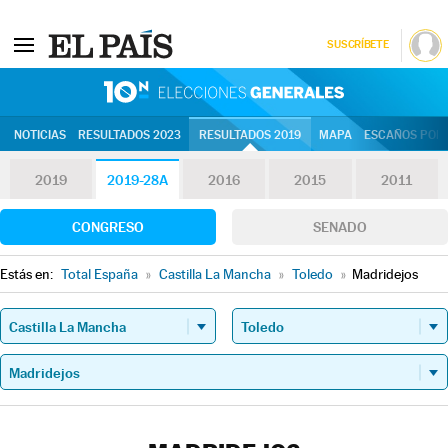
SUSCRÍBETE
10N | Eleccion
NOTICIAS
RESULTADOS 2023
RESULTADOS 2019
MAPA
ESCAÑOS POR 
2019
2019-28A
2016
2015
2011
CONGRESO
SENADO
Estás en:
Total España
»
Castilla La Mancha
»
Toledo
»
Madridejos