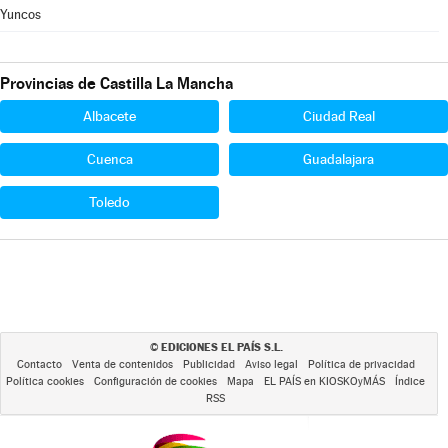
Yuncos
Provincias de Castilla La Mancha
Albacete
Ciudad Real
Cuenca
Guadalajara
Toledo
EDICIONES EL PAÍS S.L.
©
Contacto
Venta de contenidos
Publicidad
Aviso legal
Política de privacidad
Política cookies
Configuración de cookies
Mapa
EL PAÍS en KIOSKOyMÁS
Índice
RSS