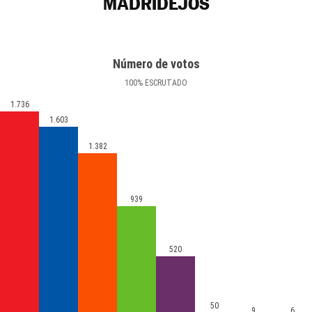
MADRIDEJOS
Número de votos
100
%
ESCRUTADO
1.736
1.603
1.382
939
520
50
9
6