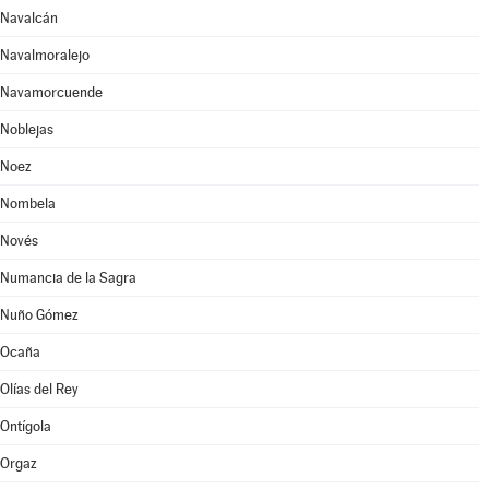
Navalcán
Navalmoralejo
Navamorcuende
Noblejas
Noez
Nombela
Novés
Numancia de la Sagra
Nuño Gómez
Ocaña
Olías del Rey
Ontígola
Orgaz