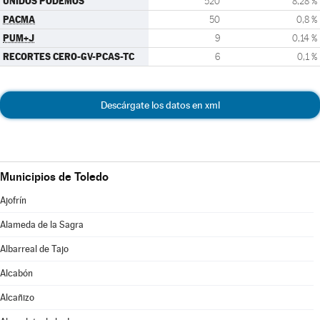
UNIDOS PODEMOS
520
8,28 %
PACMA
50
0,8 %
PUM+J
9
0,14 %
RECORTES CERO-GV-PCAS-TC
6
0,1 %
Descárgate los datos en xml
Municipios de Toledo
Ajofrín
Alameda de la Sagra
Albarreal de Tajo
Alcabón
Alcañizo