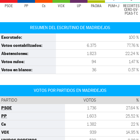
PSOE
PP
Cs
VOX
UP
PACMA
PUM+J
RECORTES
CERO-GV-
PCAS-TC
RESUMEN DEL ESCRUTINIO DE MADRIDEJOS
Escrutado:
100 %
Votos contabilizados:
6.375
77,76 %
Abstenciones:
1.823
22,24 %
Votos nulos:
94
1,47 %
Votos en blanco:
36
0,57 %
VOTOS POR PARTIDOS EN MADRIDEJOS
PARTIDO
VOTOS
%
PSOE
1.736
27,64 %
PP
1.603
25,52 %
Cs
1.382
22 %
VOX
939
14,95 %