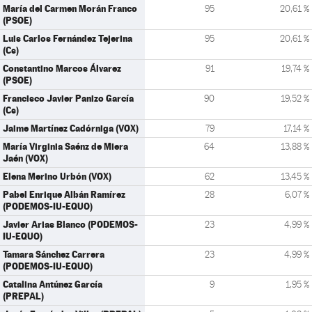
María del Carmen Morán Franco
95
20,61 %
(PSOE)
Luis Carlos Fernández Tejerina
95
20,61 %
(Cs)
Constantino Marcos Álvarez
91
19,74 %
(PSOE)
Francisco Javier Panizo García
90
19,52 %
(Cs)
Jaime Martínez Cadórniga (VOX)
79
17,14 %
María Virginia Saénz de Miera
64
13,88 %
Jaén (VOX)
Elena Merino Urbón (VOX)
62
13,45 %
Pabel Enrique Albán Ramírez
28
6,07 %
(PODEMOS-IU-EQUO)
Javier Arias Blanco (PODEMOS-
23
4,99 %
IU-EQUO)
Tamara Sánchez Carrera
23
4,99 %
(PODEMOS-IU-EQUO)
Catalina Antúnez García
9
1,95 %
(PREPAL)