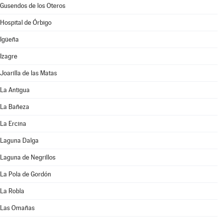
Gusendos de los Oteros
Hospital de Órbigo
Igüeña
Izagre
Joarilla de las Matas
La Antigua
La Bañeza
La Ercina
Laguna Dalga
Laguna de Negrillos
La Pola de Gordón
La Robla
Las Omañas