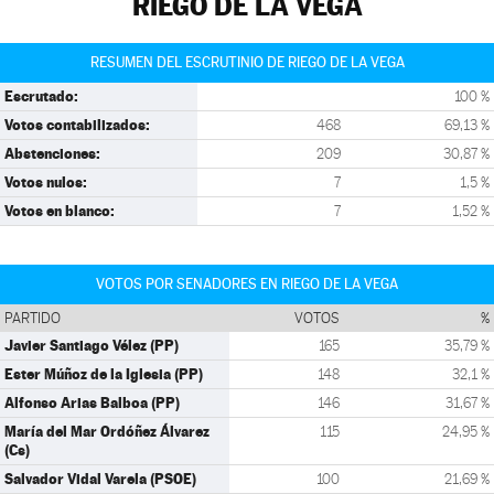
RIEGO DE LA VEGA
RESUMEN DEL ESCRUTINIO DE RIEGO DE LA VEGA
Escrutado:
100 %
Votos contabilizados:
468
69,13 %
Abstenciones:
209
30,87 %
Votos nulos:
7
1,5 %
Votos en blanco:
7
1,52 %
VOTOS POR SENADORES EN RIEGO DE LA VEGA
PARTIDO
VOTOS
%
Javier Santiago Vélez (PP)
165
35,79 %
Ester Múñoz de la Iglesia (PP)
148
32,1 %
Alfonso Arias Balboa (PP)
146
31,67 %
María del Mar Ordóñez Álvarez
115
24,95 %
(Cs)
Salvador Vidal Varela (PSOE)
100
21,69 %