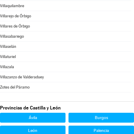
Villaquilambre
Villarejo de Órbigo
Villares de Órbigo
Villasabariego
Villaselán
Villaturiel
Villazala
Villazanzo de Valderaduey
Zotes del Páramo
Provincias de Castilla y León
Ávila
Burgos
León
Palencia