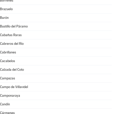
Borrenes
Brazuelo
Burón
Bustillo del Páramo
Cabañas Raras
Cabreros del Río
Cabrillanes
Cacabelos
Calzada del Coto
Campazas
Campo de Villavidel
Camponaraya
Candín
Cármenes