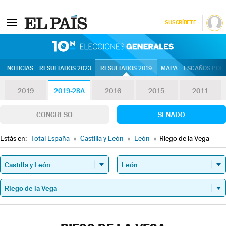
SUSCRÍBETE
10N | Eleccion
NOTICIAS
RESULTADOS 2023
RESULTADOS 2019
MAPA
ESCAÑOS POR 
2019
2019-28A
2016
2015
2011
CONGRESO
SENADO
Estás en:
Total España
»
Castilla y León
»
León
»
Riego de la Vega