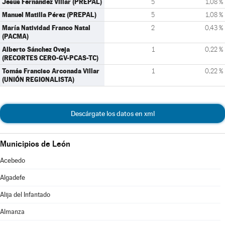
Jesús Fernández Villar (PREPAL)
5
1,08 %
Manuel Matilla Pérez (PREPAL)
5
1,08 %
María Natividad Franco Natal
2
0,43 %
(PACMA)
Alberto Sánchez Oveja
1
0,22 %
(RECORTES CERO-GV-PCAS-TC)
Tomás Franciso Arconada Villar
1
0,22 %
(UNIÓN REGIONALISTA)
Descárgate los datos en xml
Municipios de León
Acebedo
Algadefe
Alija del Infantado
Almanza