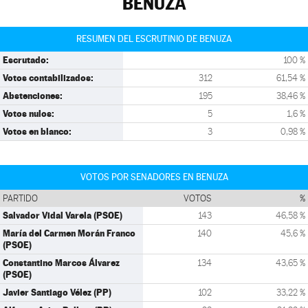
BENUZA
RESUMEN DEL ESCRUTINIO DE BENUZA
Escrutado:
100 %
Votos contabilizados:
312
61,54 %
Abstenciones:
195
38,46 %
Votos nulos:
5
1,6 %
Votos en blanco:
3
0,98 %
VOTOS POR SENADORES EN BENUZA
PARTIDO
VOTOS
%
Salvador Vidal Varela (PSOE)
143
46,58 %
María del Carmen Morán Franco
140
45,6 %
(PSOE)
Constantino Marcos Álvarez
134
43,65 %
(PSOE)
Javier Santiago Vélez (PP)
102
33,22 %