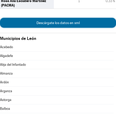
Rosa Ana Escudero Martínez
1
0,33 %
(PACMA)
Descárgate los datos en xml
Municipios de León
Acebedo
Algadefe
Alija del Infantado
Almanza
Ardón
Arganza
Astorga
Balboa