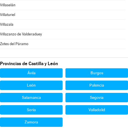
Villaselán
Villaturiel
Villazala
Villazanzo de Valderaduey
Zotes del Páramo
Provincias de Castilla y León
Ávila
Burgos
León
Palencia
Salamanca
Segovia
Soria
Valladolid
Zamora