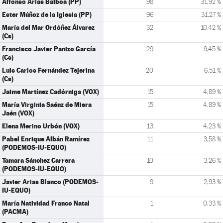
Alfonso Arias Balboa (PP)
98
31,92 %
Ester Múñoz de la Iglesia (PP)
96
31,27 %
María del Mar Ordóñez Álvarez
32
10,42 %
(Cs)
Francisco Javier Panizo García
29
9,45 %
(Cs)
Luis Carlos Fernández Tejerina
20
6,51 %
(Cs)
Jaime Martínez Cadórniga (VOX)
15
4,89 %
María Virginia Saénz de Miera
15
4,89 %
Jaén (VOX)
Elena Merino Urbón (VOX)
13
4,23 %
Pabel Enrique Albán Ramírez
11
3,58 %
(PODEMOS-IU-EQUO)
Tamara Sánchez Carrera
10
3,26 %
(PODEMOS-IU-EQUO)
Javier Arias Blanco (PODEMOS-
9
2,93 %
IU-EQUO)
María Natividad Franco Natal
1
0,33 %
(PACMA)