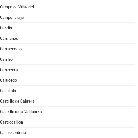
Campo de Villavidel
Camponaraya
Candín
Cármenes
Carracedelo
Carrizo
Carrocera
Carucedo
Castilfalé
Castrillo de Cabrera
Castrillo de la Valduerna
Castrocalbón
Castrocontrigo