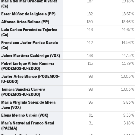
María del Mar Ordóñez Álvarez
187
19,18 %
(Cs)
Ester Múñoz de la Iglesia (PP)
182
18,67 %
Alfonso Arias Balboa (PP)
180
18,46 %
Luis Carlos Fernández Tejerina
143
14,67 %
(Cs)
Francisco Javier Panizo García
142
14,56 %
(Cs)
Jaime Martínez Cadórniga (VOX)
138
14,15 %
Pabel Enrique Albán Ramírez
115
11,79 %
(PODEMOS-IU-EQUO)
Javier Arias Blanco (PODEMOS-
98
10,05 %
IU-EQUO)
Tamara Sánchez Carrera
98
10,05 %
(PODEMOS-IU-EQUO)
María Virginia Saénz de Miera
96
9,85 %
Jaén (VOX)
Elena Merino Urbón (VOX)
91
9,33 %
María Natividad Franco Natal
31
3,18 %
(PACMA)