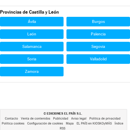
Provincias de Castilla y León
Ávila
Burgos
León
Palencia
Salamanca
Segovia
Soria
Valladolid
Zamora
EDICIONES EL PAÍS S.L.
©
Contacto
Venta de contenidos
Publicidad
Aviso legal
Política de privacidad
Política cookies
Configuración de cookies
Mapa
EL PAÍS en KIOSKOyMÁS
Índice
RSS