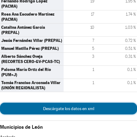
Fernando Rodrigo López
19
1,95 %
(PACMA)
Rosa Ana Escudero Martínez
17
1,74 %
(PACMA)
Catalina Antúnez García
10
1,03 %
(PREPAL)
Jesús Fernández Villar (PREPAL)
7
0,72 %
Manuel Matilla Pérez (PREPAL)
5
0,51 %
Alberto Sánchez Oveja
3
0,31 %
(RECORTES CERO-GV-PCAS-TC)
Paloma María Ortiz del Río
1
0,1 %
(PUM+J)
Tomás Franciso Arconada Villar
1
0,1 %
(UNIÓN REGIONALISTA)
Descárgate los datos en xml
Municipios de León