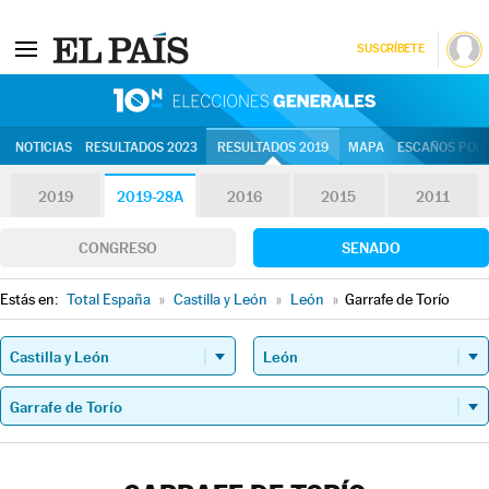
SUSCRÍBETE
10N | Eleccion
NOTICIAS
RESULTADOS 2023
RESULTADOS 2019
MAPA
ESCAÑOS POR 
2019
2019-28A
2016
2015
2011
CONGRESO
SENADO
Estás en:
Total España
»
Castilla y León
»
León
»
Garrafe de Torío