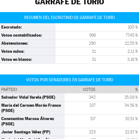
GARRAFE DE TORÍO
RESUMEN DEL ESCRUTINIO DE GARRAFE DE TORÍO
Escrutado:
100 %
Votos contabilizados:
996
77,45 %
Abstenciones:
290
22,55 %
Votos nulos:
21
2,11 %
Votos en blanco:
31
3,18 %
VOTOS POR SENADORES EN GARRAFE DE TORÍO
PARTIDO
VOTOS
%
Salvador Vidal Varela (PSOE)
342
35,08 %
María del Carmen Morán Franco
337
34,56 %
(PSOE)
Constantino Marcos Álvarez
317
32,51 %
(PSOE)
Javier Santiago Vélez (PP)
223
22,87 %