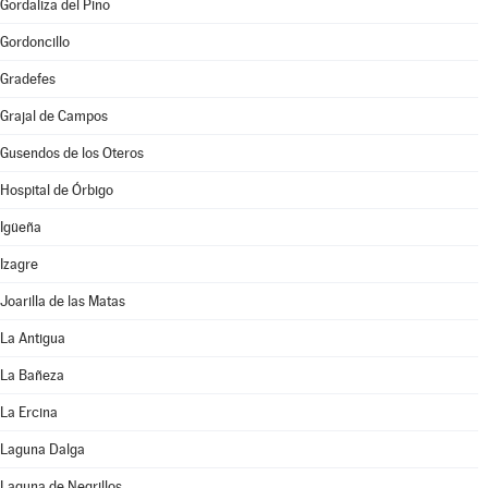
Gordaliza del Pino
Gordoncillo
Gradefes
Grajal de Campos
Gusendos de los Oteros
Hospital de Órbigo
Igüeña
Izagre
Joarilla de las Matas
La Antigua
La Bañeza
La Ercina
Laguna Dalga
Laguna de Negrillos