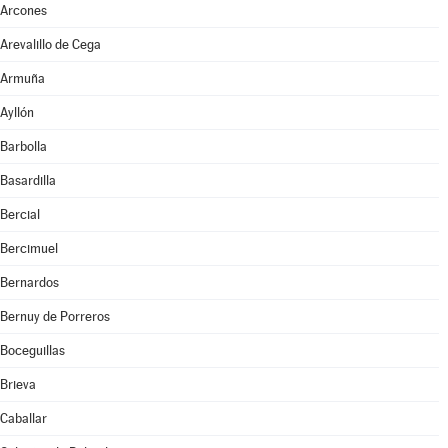
Arcones
Arevalillo de Cega
Armuña
Ayllón
Barbolla
Basardilla
Bercial
Bercimuel
Bernardos
Bernuy de Porreros
Boceguillas
Brieva
Caballar