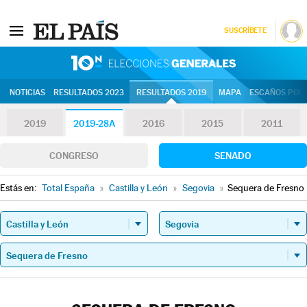
SUSCRÍBETE
10N | Eleccion
NOTICIAS
RESULTADOS 2023
RESULTADOS 2019
MAPA
ESCAÑOS POR 
2019
2019-28A
2016
2015
2011
CONGRESO
SENADO
Estás en:
Total España
»
Castilla y León
»
Segovia
»
Sequera de Fresno