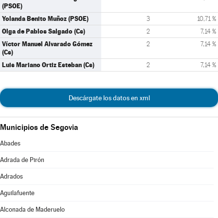
(PSOE)
Yolanda Benito Muñoz (PSOE)
3
10,71 %
Olga de Pablos Salgado (Cs)
2
7,14 %
Víctor Manuel Alvarado Gómez
2
7,14 %
(Cs)
Luis Mariano Ortiz Esteban (Cs)
2
7,14 %
Descárgate los datos en xml
Municipios de Segovia
Abades
Adrada de Pirón
Adrados
Aguilafuente
Alconada de Maderuelo