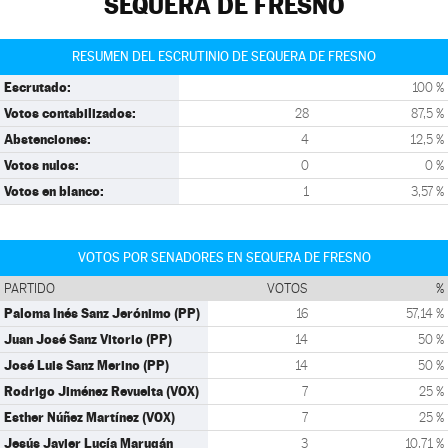
SEQUERA DE FRESNO
RESUMEN DEL ESCRUTINIO DE SEQUERA DE FRESNO
Escrutado:
100 %
Votos contabilizados:
28
87,5 %
Abstenciones:
4
12,5 %
Votos nulos:
0
0 %
Votos en blanco:
1
3,57 %
VOTOS POR SENADORES EN SEQUERA DE FRESNO
PARTIDO
VOTOS
%
Paloma Inés Sanz Jerónimo (PP)
16
57,14 %
Juan José Sanz Vitorio (PP)
14
50 %
José Luis Sanz Merino (PP)
14
50 %
Rodrigo Jiménez Revuelta (VOX)
7
25 %
Esther Núñez Martínez (VOX)
7
25 %
Jesús Javier Lucía Marugán
3
10,71 %