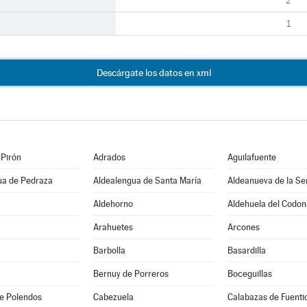
2
1
Descárgate los datos en xml
 Pirón
Adrados
Aguilafuente
ua de Pedraza
Aldealengua de Santa María
Aldeanueva de la Se
Aldehorno
Aldehuela del Codon
Arahuetes
Arcones
Barbolla
Basardilla
Bernuy de Porreros
Boceguillas
e Polendos
Cabezuela
Calabazas de Fuent