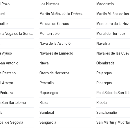
l Pozo
Los Huertos
Maderuelo
uel
Martín Muñoz de la Dehesa
Martín Muñoz de las
éllar
Melque de Cercos
Membibre de la Hoz
Montejo de la Vega de la Serrezuela
Monterrubio
Moral de Hornuez
s
Nava de la Asunción
Navafría
e Ayuso
Navares de Enmedio
Navares de las Cuev
San Antonio
Nieva
Olombrada
e Pestaño
Otero de Herreros
Pajarejos
l Arroyo
Perosillo
Pinarejos
 Pedraza
Rapariegos
Real Sitio de San Ild
e San Bartolomé
Riaza
Ribota
ia
Samboal
Sanchonuño
bal de Segovia
Sangarcía
San Martín y Mudriá