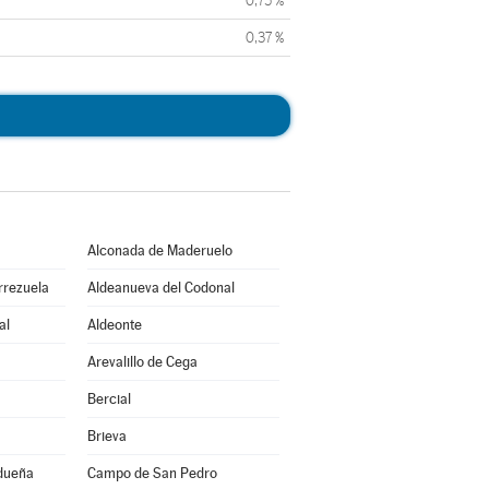
0,75 %
0,37 %
Alconada de Maderuelo
rrezuela
Aldeanueva del Codonal
al
Aldeonte
Arevalillo de Cega
Bercial
Brieva
idueña
Campo de San Pedro