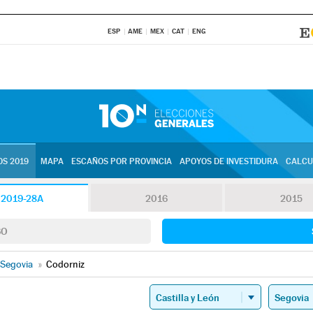
ESP
AME
MEX
CAT
ENG
S 2019
MAPA
ESCAÑOS POR PROVINCIA
APOYOS DE INVESTIDURA
CALCU
2019-28A
2016
2015
SO
Segovia
»
Codorniz