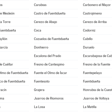
os
Carabias
Carbonero el Mayor
 de Mesleón
Castro de Fuentidueña
Castrojimeno
la Torre
Cerezo de Abajo
Cerezo de Arriba
Fuentidueña
Coca
Codorniz
Ayllón
Cozuelos de Fuentidueña
Cubillo
arcía
Donhierro
Duruelo
Escalona del Prado
Escarabajosa de Ca
e Cuéllar
Fresno de Cantespino
Fresno de la Fuente
Olmo de Fuentidueña
Fuente el Olmo de Íscar
Fuentepelayo
co de Fuentidueña
Fuentesoto
Fuentidueña
acín
Grajera
Honrubia de la Cues
ama
Juarros de Riomoros
Juarros de Voltoya
a
La Losa
La Matilla