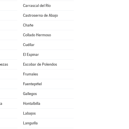
Carrascal del Río
Castroserna de Abajo
Chañe
Collado Hermoso
Cuéllar
El Espinar
bezas
Escobar de Polendos
Frumales
Fuentepiñel
Gallegos
ta
Hontalbilla
Labajos
Languilla