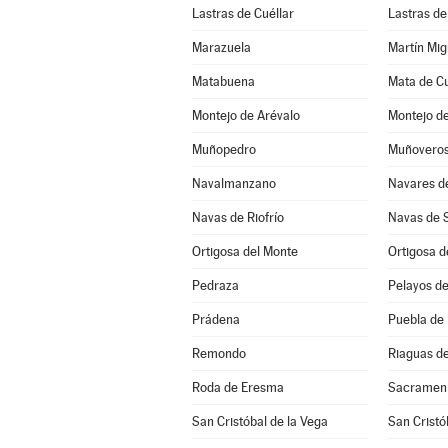
Lastras de Cuéllar
Lastras de
Marazuela
Martín Mig
Matabuena
Mata de Cu
Montejo de Arévalo
Muñopedro
Muñovero
Navalmanzano
Navares d
Navas de Riofrío
Navas de 
Ortigosa del Monte
Ortigosa d
Pedraza
Pelayos de
Prádena
Puebla de
Remondo
Riaguas d
Roda de Eresma
Sacramen
San Cristóbal de la Vega
San Cristó