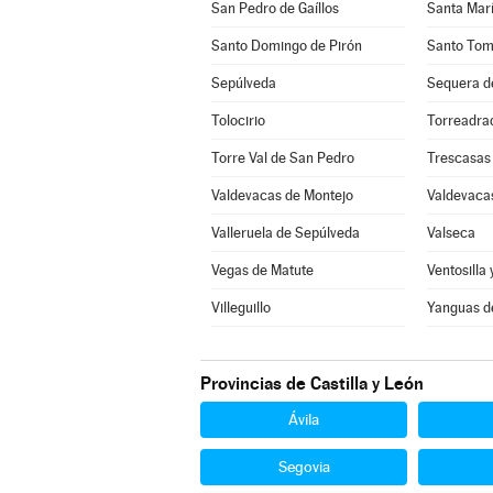
San Pedro de Gaíllos
Santa Marí
Santo Domingo de Pirón
Santo Tom
Sepúlveda
Sequera d
Tolocirio
Torreadra
Torre Val de San Pedro
Trescasas
Valdevacas de Montejo
Valdevacas
Valleruela de Sepúlveda
Valseca
Vegas de Matute
Ventosilla 
Villeguillo
Yanguas d
Provincias de Castilla y León
Ávila
Segovia