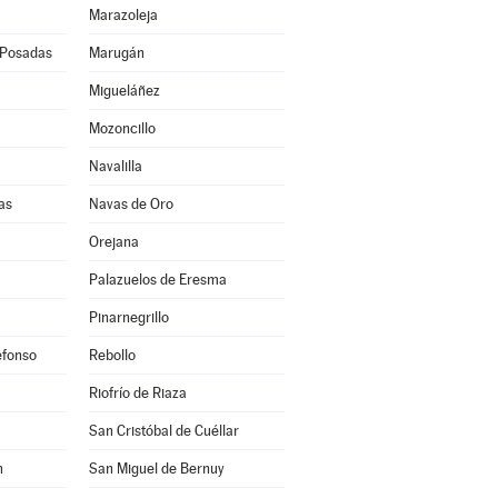
Marazoleja
 Posadas
Marugán
Migueláñez
Mozoncillo
Navalilla
as
Navas de Oro
Orejana
Palazuelos de Eresma
Pinarnegrillo
efonso
Rebollo
Riofrío de Riaza
San Cristóbal de Cuéllar
n
San Miguel de Bernuy