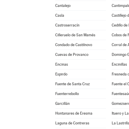
Cantalejo
Cantimpal
Casla
Castillejo
Castroserracín
Cedillo de 
Cilleruelo de San Mamés
Cobos de 
Condado de Castilnovo
Corral de 
Cuevas de Provanco
Domingo G
Encinas
Encinillas
Espirdo
Fresneda d
Fuente de Santa Cruz
Fuente el 
Fuenterrebollo
Fuentesaú
Garcillán
Gomezserr
Hontanares de Eresma
Ituero y L
Laguna de Contreras
La Lastrill