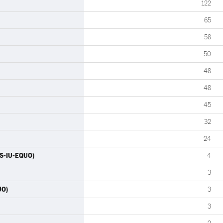
122
65
58
50
48
48
45
32
24
OS-IU-EQUO)
4
3
UO)
3
3