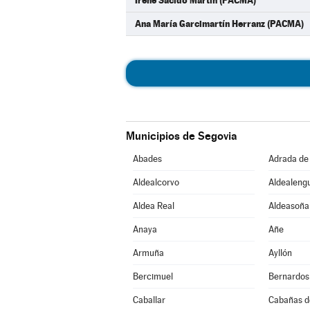
Irene Sacido Martín (PACMA)
Ana María Garcimartín Herranz (PACMA)
Municipios de Segovia
Abades
Adrada de
Aldealcorvo
Aldealeng
Aldea Real
Aldeasoña
Anaya
Añe
Armuña
Ayllón
Bercimuel
Bernardos
Caballar
Cabañas d