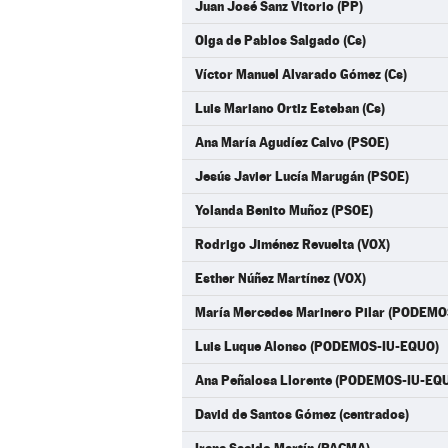
Juan José Sanz Vitorio (PP)
Olga de Pablos Salgado (Cs)
Víctor Manuel Alvarado Gómez (Cs)
Luis Mariano Ortiz Esteban (Cs)
Ana María Agudíez Calvo (PSOE)
Jesús Javier Lucía Marugán (PSOE)
Yolanda Benito Muñoz (PSOE)
Rodrigo Jiménez Revuelta (VOX)
Esther Núñez Martínez (VOX)
María Mercedes Marinero Pilar (PODEM
Luis Luque Alonso (PODEMOS-IU-EQUO)
Ana Peñalosa Llorente (PODEMOS-IU-EQ
David de Santos Gómez (centrados)