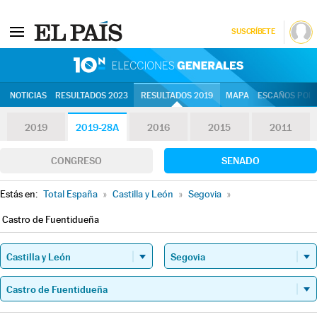
SUSCRÍBETE
10N | Eleccion
NOTICIAS
RESULTADOS 2023
RESULTADOS 2019
MAPA
ESCAÑOS POR 
2019
2019-28A
2016
2015
2011
CONGRESO
SENADO
Estás en:
Total España
»
Castilla y León
»
Segovia
»
Castro de Fuentidueña