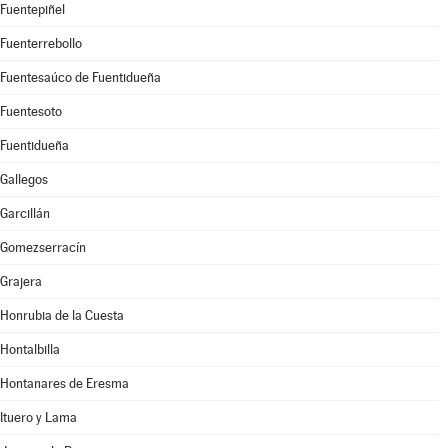
Fuentepiñel
Fuenterrebollo
Fuentesaúco de Fuentidueña
Fuentesoto
Fuentidueña
Gallegos
Garcillán
Gomezserracín
Grajera
Honrubia de la Cuesta
Hontalbilla
Hontanares de Eresma
Ituero y Lama