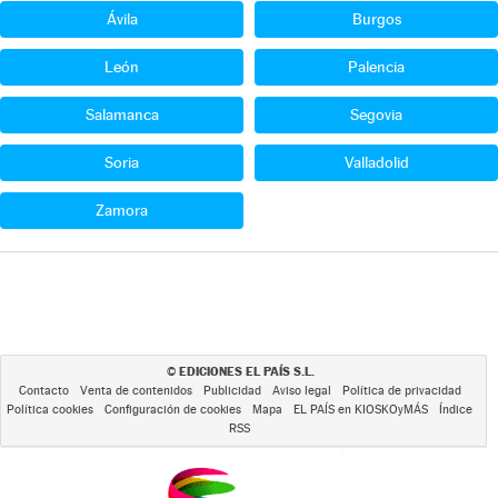
Ávila
Burgos
León
Palencia
Salamanca
Segovia
Soria
Valladolid
Zamora
EDICIONES EL PAÍS S.L.
©
Contacto
Venta de contenidos
Publicidad
Aviso legal
Política de privacidad
Política cookies
Configuración de cookies
Mapa
EL PAÍS en KIOSKOyMÁS
Índice
RSS