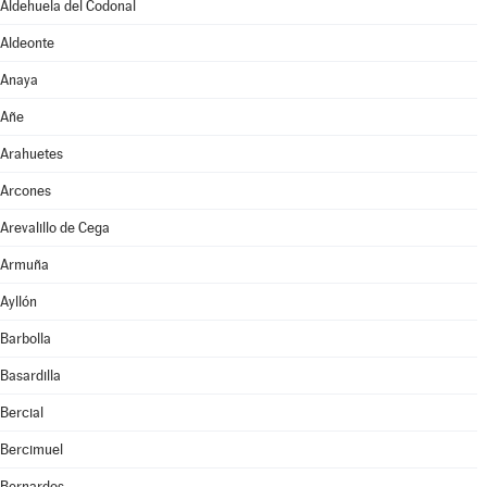
Aldehuela del Codonal
Aldeonte
Anaya
Añe
Arahuetes
Arcones
Arevalillo de Cega
Armuña
Ayllón
Barbolla
Basardilla
Bercial
Bercimuel
Bernardos