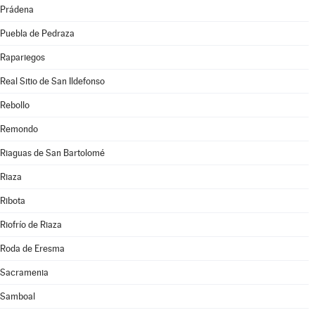
Prádena
Puebla de Pedraza
Rapariegos
Real Sitio de San Ildefonso
Rebollo
Remondo
Riaguas de San Bartolomé
Riaza
Ribota
Riofrío de Riaza
Roda de Eresma
Sacramenia
Samboal