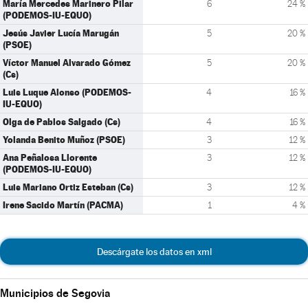
María Mercedes Marinero Pilar
6
24 %
(PODEMOS-IU-EQUO)
Jesús Javier Lucía Marugán
5
20 %
(PSOE)
Víctor Manuel Alvarado Gómez
5
20 %
(Cs)
Luis Luque Alonso (PODEMOS-
4
16 %
IU-EQUO)
Olga de Pablos Salgado (Cs)
4
16 %
Yolanda Benito Muñoz (PSOE)
3
12 %
Ana Peñalosa Llorente
3
12 %
(PODEMOS-IU-EQUO)
Luis Mariano Ortiz Esteban (Cs)
3
12 %
Irene Sacido Martín (PACMA)
1
4 %
Descárgate los datos en xml
Municipios de Segovia