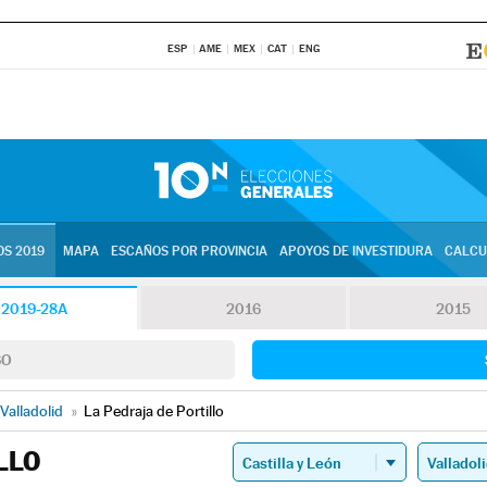
ESP
AME
MEX
CAT
ENG
S 2019
MAPA
ESCAÑOS POR PROVINCIA
APOYOS DE INVESTIDURA
CALCU
2019-28A
2016
2015
SO
Valladolid
»
La Pedraja de Portillo
LLO