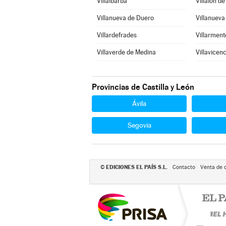
Villalbarba
Villalón d
Villanueva de Duero
Villanueva
Villardefrades
Villarment
Villaverde de Medina
Villavicen
Provincias de Castilla y León
Ávila
Segovia
EDICIONES EL PAÍS S.L.
©
Contacto
Venta de 