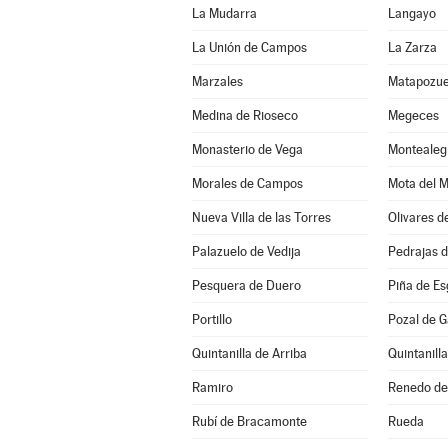
La Mudarra
Langayo
La Unión de Campos
La Zarza
Marzales
Matapozue
Medina de Rioseco
Megeces
Monasterio de Vega
Montealeg
Morales de Campos
Mota del 
Nueva Villa de las Torres
Olivares d
Palazuelo de Vedija
Pedrajas 
Pesquera de Duero
Piña de E
Portillo
Pozal de G
Quintanilla de Arriba
Quintanill
Ramiro
Renedo de
Rubí de Bracamonte
Rueda