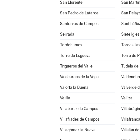
San Llorente
San Martín
San Pedro de Latarce
San Pelay
Santervás de Campos
Santibáñe
Serrada
Siete Igle
Tordehumos
Tordesilla
Torre de Esgueva
Torre de P
Trigueros del Valle
Tudela de
Valdearcos de la Vega
Valdenebro
Valoria la Buena
Valverde 
Velilla
Velliza
Villabaruz de Campos
Villabrági
Villafrades de Campos
Villafranc
Villagómez la Nueva
Villalán d