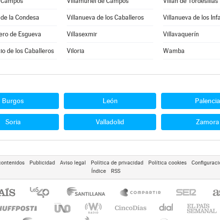
e Campos
Villamuriel de Campos
Villán de Tordesillas
 de la Condesa
Villanueva de los Caballeros
Villanueva de los Inf
ero de Esgueva
Villasexmir
Villavaquerín
cio de los Caballeros
Viloria
Wamba
Burgos
León
Palencia
Soria
Valladolid
Zamora
contenidos
Publicidad
Aviso legal
Política de privacidad
Política cookies
Configuraci
Índice
RSS