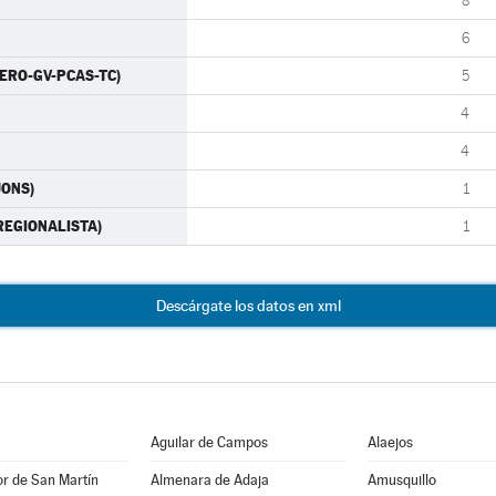
8
6
CERO-GV-PCAS-TC)
5
4
4
JONS)
1
 REGIONALISTA)
1
Descárgate los datos en xml
Aguilar de Campos
Alaejos
r de San Martín
Almenara de Adaja
Amusquillo