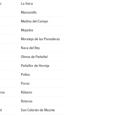
o
La Seca
Manzanillo
Medina del Campo
Mojados
Moraleja de las Panaderas
Nava del Rey
Olmos de Peñafiel
Peñaflor de Hornija
Pollos
Puras
eros
Rábano
Roturas
el
San Cebrián de Mazote