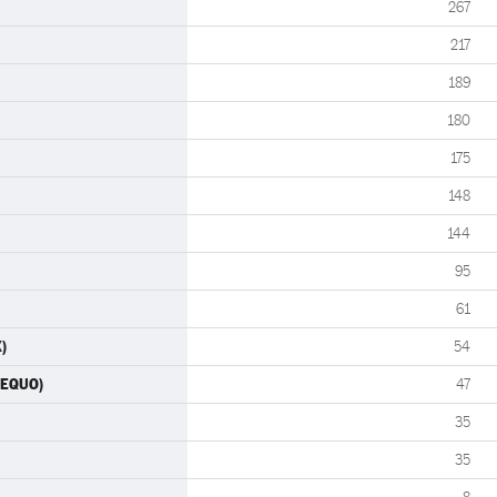
267
217
189
180
175
148
144
95
61
)
54
-EQUO)
47
35
35