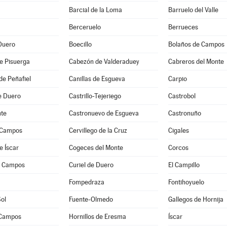
Barcial de la Loma
Barruelo del Valle
Berceruelo
Berrueces
Duero
Boecillo
Bolaños de Campos
e Pisuerga
Cabezón de Valderaduey
Cabreros del Monte
de Peñafiel
Canillas de Esgueva
Carpio
de Duero
Castrillo-Tejeriego
Castrobol
te
Castronuevo de Esgueva
Castronuño
 Campos
Cervillego de la Cruz
Cigales
e Íscar
Cogeces del Monte
Corcos
e Campos
Curiel de Duero
El Campillo
a
Fompedraza
Fontihoyuelo
Sol
Fuente-Olmedo
Gallegos de Hornija
 Campos
Hornillos de Eresma
Íscar