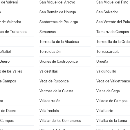
 de Valvení
San Miguel del Arroyo
San Miguel del Pino
o
San Román de Hornija
San Salvador
z de Valcorba
Santovenia de Pisuerga
San Vicente del Pala
sias de Trabancos
Simancas
Tamariz de Campos
s
Torrecilla de la Abadesa
Torrecilla de la Ord
eñafiel
Torrelobatón
Torrescárcela
 Duero
Urones de Castroponce
Urueña
 de los Valles
Valdestillas
Valdunquillo
de Campos
Vega de Ruiponce
Vega de Valdetronco
Ventosa de la Cuesta
Viana de Cega
ma
Villacarralón
Villacid de Campos
a de Duero
Villafrechós
Villafuerte
e Campos
Villalar de los Comuneros
Villalba de la Loma