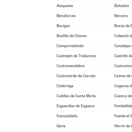
Ataquines
Bahabón
Benafarces
Bercero
Bocigas
Bocos de 
Bustillo de Chaves
Cabezón d
Camporredondo
Canalejas 
Castrejón de Trabancos
Castrillo 
Castromembibre
Castromon
Castroverde de Cerrato
Ceinos de
Cistérniga
Cogeces d
Cubillas de Santa Marta
Cuenca d
Esguevillas de Esgueva
Fombellid
Fuensaldaña
Fuente el 
Geria
Herrín de