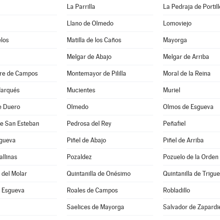
La Parrilla
La Pedraja de Portill
Llano de Olmedo
Lomoviejo
los
Matilla de los Caños
Mayorga
Melgar de Abajo
Melgar de Arriba
re de Campos
Montemayor de Pililla
Moral de la Reina
Marqués
Mucientes
Muriel
e Duero
Olmedo
Olmos de Esgueva
de San Esteban
Pedrosa del Rey
Peñafiel
sgueva
Piñel de Abajo
Piñel de Arriba
allinas
Pozaldez
Pozuelo de la Orden
a del Molar
Quintanilla de Onésimo
Quintanilla de Trigu
 Esgueva
Roales de Campos
Robladillo
Saelices de Mayorga
Salvador de Zapardi