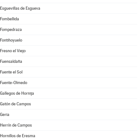
Esguevillas de Esgueva
Fombellida
Fompedraza
Fontihoyuelo
Fresno el Viejo
Fuensaldaña
Fuente el Sol
Fuente-Olmedo
Gallegos de Hornija
Gatón de Campos
Geria
Herrín de Campos
Hornillos de Eresma