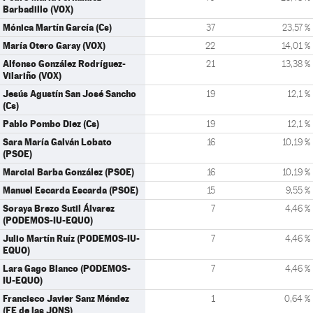
Barbadillo (VOX)
Mónica Martín García (Cs)
37
23,57 %
María Otero Garay (VOX)
22
14,01 %
Alfonso González Rodríguez-
21
13,38 %
Vilariño (VOX)
Jesús Agustín San José Sancho
19
12,1 %
(Cs)
Pablo Pombo Diez (Cs)
19
12,1 %
Sara María Galván Lobato
16
10,19 %
(PSOE)
Marcial Barba González (PSOE)
16
10,19 %
Manuel Escarda Escarda (PSOE)
15
9,55 %
Soraya Brezo Sutil Álvarez
7
4,46 %
(PODEMOS-IU-EQUO)
Julio Martín Ruíz (PODEMOS-IU-
7
4,46 %
EQUO)
Lara Gago Blanco (PODEMOS-
7
4,46 %
IU-EQUO)
Francisco Javier Sanz Méndez
1
0,64 %
(FE de las JONS)