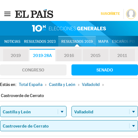
SUSCRÍBETE
10N | Eleccion
NOTICIAS
RESULTADOS 2023
RESULTADOS 2019
MAPA
ESCAÑOS POR 
2019
2019-28A
2016
2015
2011
CONGRESO
SENADO
Estás en:
Total España
»
Castilla y León
»
Valladolid
»
Castroverde de Cerrato