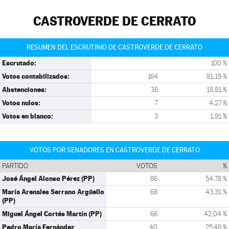
CASTROVERDE DE CERRATO
RESUMEN DEL ESCRUTINIO DE CASTROVERDE DE CERRATO
Escrutado:
100 %
Votos contabilizados:
164
81,19 %
Abstenciones:
38
18,81 %
Votos nulos:
7
4,27 %
Votos en blanco:
3
1,91 %
VOTOS POR SENADORES EN CASTROVERDE DE CERRATO
PARTIDO
VOTOS
%
José Ángel Alonso Pérez (PP)
86
54,78 %
María Arenales Serrano Argüello
68
43,31 %
(PP)
Miguel Ángel Cortés Martín (PP)
66
42,04 %
Pedro María Fernández
40
25,48 %