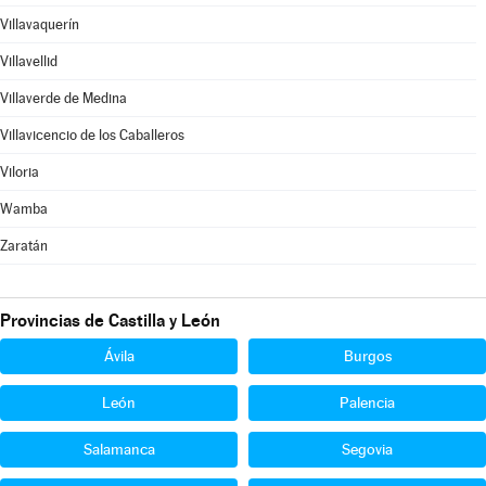
Villavaquerín
Villavellid
Villaverde de Medina
Villavicencio de los Caballeros
Viloria
Wamba
Zaratán
Provincias de Castilla y León
Ávila
Burgos
León
Palencia
Salamanca
Segovia