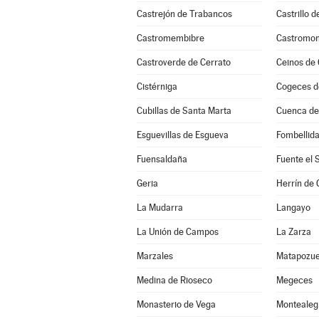
Castrejón de Trabancos
Castrillo 
Castromembibre
Castromon
Castroverde de Cerrato
Ceinos de
Cistérniga
Cogeces d
Cubillas de Santa Marta
Cuenca d
Esguevillas de Esgueva
Fombellid
Fuensaldaña
Fuente el 
Geria
Herrín de
La Mudarra
Langayo
La Unión de Campos
La Zarza
Marzales
Matapozue
Medina de Rioseco
Megeces
Monasterio de Vega
Montealeg