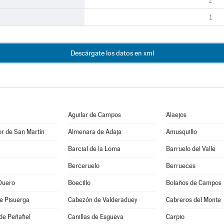
2
1
Descárgate los datos en xml
Aguilar de Campos
Alaejos
r de San Martín
Almenara de Adaja
Amusquillo
Barcial de la Loma
Barruelo del Valle
Berceruelo
Berrueces
Duero
Boecillo
Bolaños de Campos
e Pisuerga
Cabezón de Valderaduey
Cabreros del Monte
de Peñafiel
Canillas de Esgueva
Carpio