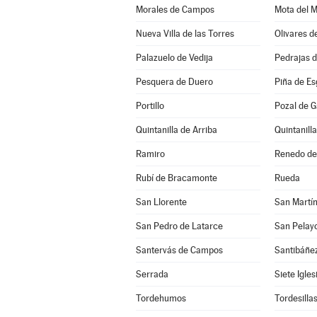
Morales de Campos
Mota del 
Nueva Villa de las Torres
Olivares d
Palazuelo de Vedija
Pedrajas 
Pesquera de Duero
Piña de E
Portillo
Pozal de G
Quintanilla de Arriba
Quintanill
Ramiro
Renedo de
Rubí de Bracamonte
Rueda
San Llorente
San Martín
San Pedro de Latarce
San Pelay
Santervás de Campos
Santibáñe
Serrada
Siete Igle
Tordehumos
Tordesilla