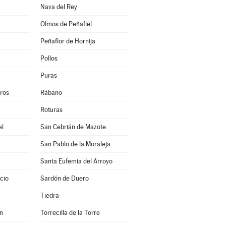
Nava del Rey
Olmos de Peñafiel
Peñaflor de Hornija
Pollos
Puras
eros
Rábano
Roturas
el
San Cebrián de Mazote
San Pablo de la Moraleja
Santa Eufemia del Arroyo
cio
Sardón de Duero
Tiedra
en
Torrecilla de la Torre