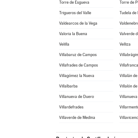
Torre de Esgueva
Torre de P
Trigueros del Valle
Tudela de
Valdearcos de la Vega
Valdenebro
Valoria la Buena
Valverde 
Velilla
Velliza
Villabaruz de Campos
Villabrági
Villafrades de Campos
Villafranc
Villagómez la Nueva
Villalán d
Villalbarba
Villalón d
Villanueva de Duero
Villanueva
Villardefrades
Villarment
Villaverde de Medina
Villavicen