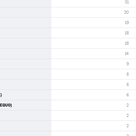
31
20
19
18
18
14
9
8
6
)
6
-EQUO)
2
2
2