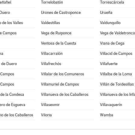
eñafiel
Torrelobatón
Torrescárcela
 Duero
Urones de Castroponce
Urueña
 de los Valles
Valdestillas
Valdunquillo
de Campos
Vega de Ruiponce
Vega de Valdetronco
Ventosa de la Cuesta
Viana de Cega
ma
Villacarralón
Villacid de Campos
a de Duero
Villafrechós
Villafuerte
e Campos
Villalar de los Comuneros
Villalba de la Loma
e Campos
Villamuriel de Campos
Villán de Tordesillas
 de la Condesa
Villanueva de los Caballeros
Villanueva de los Inf
ero de Esgueva
Villasexmir
Villavaquerín
cio de los Caballeros
Viloria
Wamba