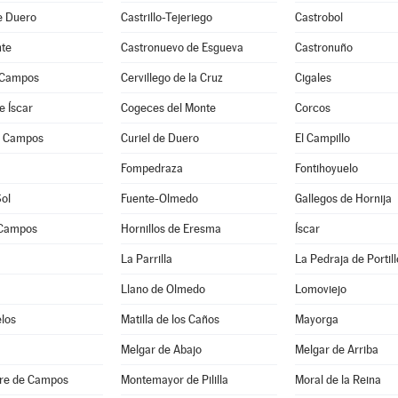
de Duero
Castrillo-Tejeriego
Castrobol
te
Castronuevo de Esgueva
Castronuño
 Campos
Cervillego de la Cruz
Cigales
e Íscar
Cogeces del Monte
Corcos
e Campos
Curiel de Duero
El Campillo
a
Fompedraza
Fontihoyuelo
Sol
Fuente-Olmedo
Gallegos de Hornija
 Campos
Hornillos de Eresma
Íscar
La Parrilla
La Pedraja de Portill
Llano de Olmedo
Lomoviejo
los
Matilla de los Caños
Mayorga
Melgar de Abajo
Melgar de Arriba
re de Campos
Montemayor de Pililla
Moral de la Reina