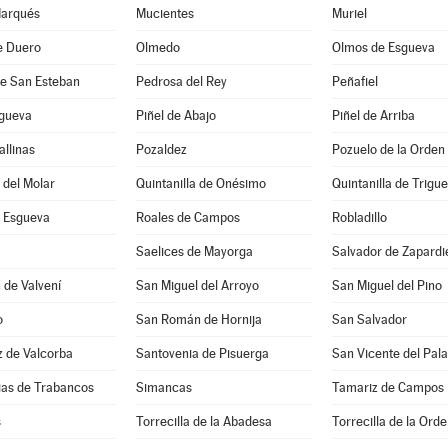
Marqués
Mucientes
Muriel
e Duero
Olmedo
Olmos de Esgueva
de San Esteban
Pedrosa del Rey
Peñafiel
sgueva
Piñel de Abajo
Piñel de Arriba
allinas
Pozaldez
Pozuelo de la Orden
a del Molar
Quintanilla de Onésimo
Quintanilla de Trigu
 Esgueva
Roales de Campos
Robladillo
Saelices de Mayorga
Salvador de Zapardi
 de Valvení
San Miguel del Arroyo
San Miguel del Pino
o
San Román de Hornija
San Salvador
z de Valcorba
Santovenia de Pisuerga
San Vicente del Pala
sias de Trabancos
Simancas
Tamariz de Campos
s
Torrecilla de la Abadesa
Torrecilla de la Ord