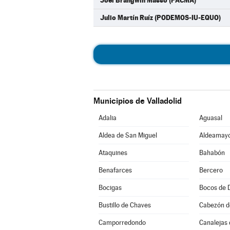
Joel Brangwin Masso (PACMA)
Julio Martín Ruíz (PODEMOS-IU-EQUO)
Municipios de Valladolid
Adalia
Aguasal
Aldea de San Miguel
Aldeamayo
Ataquines
Bahabón
Benafarces
Bercero
Bocigas
Bocos de 
Bustillo de Chaves
Cabezón d
Camporredondo
Canalejas 