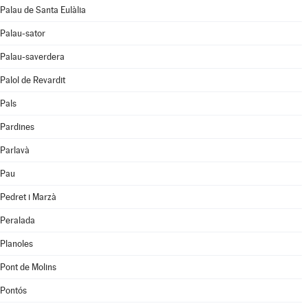
Palau de Santa Eulàlia
Palau-sator
Palau-saverdera
Palol de Revardit
Pals
Pardines
Parlavà
Pau
Pedret i Marzà
Peralada
Planoles
Pont de Molins
Pontós