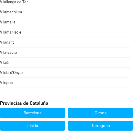
Vilallonga de Ter
Vilamacolum
Vilamalla
Vilamaniscle
Vilanant
Vila-sacra
Vilaür
Vilobí d'Onyar
Vilopriu
Provincias de Cataluña
Barcelona
Girona
Lleida
Tarragona