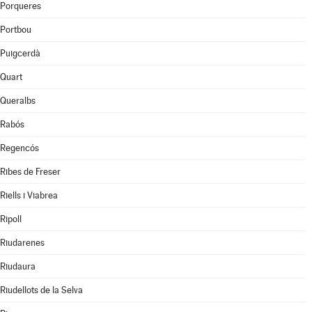
Porqueres
Portbou
Puigcerdà
Quart
Queralbs
Rabós
Regencós
Ribes de Freser
Riells i Viabrea
Ripoll
Riudarenes
Riudaura
Riudellots de la Selva