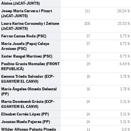
Alsina (JxCAT-JUNTS)
Josep Maria Cervera i Pinart
111
26,24 %
(JxCAT-JUNTS)
Laura Karina Corsunsky i Zeitune
108
25,53 %
(JxCAT-JUNTS)
Ferran Camas Roda (PSC)
37
8,75 %
María Josefa (Pepa) Celaya
37
8,75 %
Armisen (PSC)
Xavier Rangel Martínez (PSC)
37
8,75 %
Paulino Gracia Montañez (FRONT
19
4,49 %
REPUBLICÀ)
Gemma Triedo Salvador (ECP-
16
3,78 %
GUANYEM EL CANVI)
María Ángeles Olmedo Delestal
16
3,78 %
(PP)
Marta Domènech Gràcia (ECP-
14
3,31 %
GUANYEM EL CANVI)
Elisabet Cortés López (PP)
14
3,31 %
Jonatan Muela Pajares (PP)
14
3,31 %
Wilder Alfonso Palacio Pineda
11
2,6 %