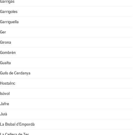
Garrigàs
Garrigoles
Garriguella
Ger
Girona
Gombrèn
Gualta
Guils de Cerdanya
Hostalric
Isòvol
Jafre
Juià
La Bisbal d'Empordà
La Cellera de Ter