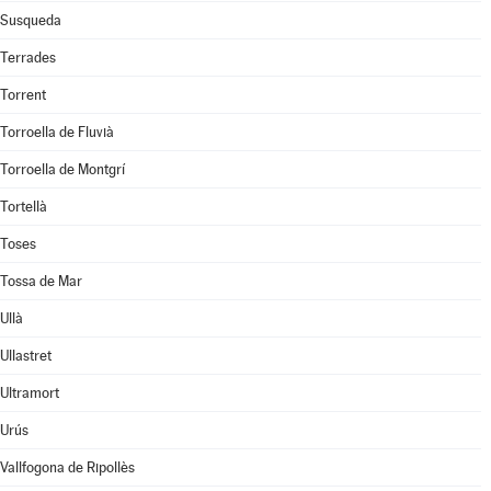
Susqueda
Terrades
Torrent
Torroella de Fluvià
Torroella de Montgrí
Tortellà
Toses
Tossa de Mar
Ullà
Ullastret
Ultramort
Urús
Vallfogona de Ripollès