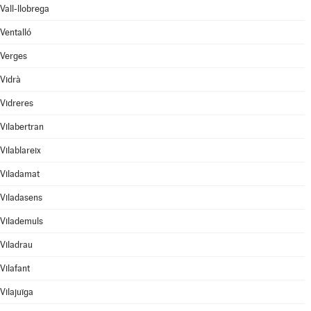
Vall-llobrega
Ventalló
Verges
Vidrà
Vidreres
Vilabertran
Vilablareix
Viladamat
Viladasens
Vilademuls
Viladrau
Vilafant
Vilajuïga