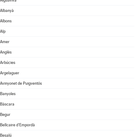
Aiguaviva
Albanyà
Albons
Alp
Amer
Anglès
Arbúcies
Argelaguer
Avinyonet de Puigventós
Banyoles
Bàscara
Begur
Bellcaire d'Empordà
Besalú