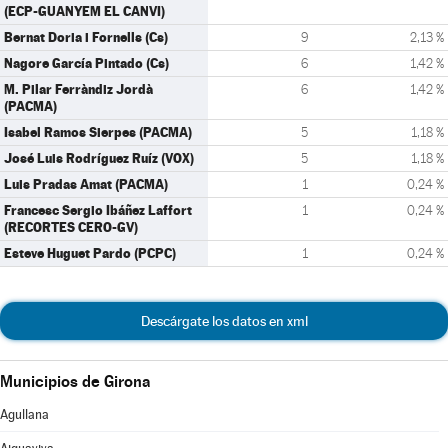
(ECP-GUANYEM EL CANVI)
Bernat Doria i Fornells (Cs)
9
2,13 %
Nagore García Pintado (Cs)
6
1,42 %
M. Pilar Ferràndiz Jordà
6
1,42 %
(PACMA)
Isabel Ramos Sierpes (PACMA)
5
1,18 %
José Luis Rodríguez Ruíz (VOX)
5
1,18 %
Luis Pradas Amat (PACMA)
1
0,24 %
Francesc Sergio Ibáñez Laffort
1
0,24 %
(RECORTES CERO-GV)
Esteve Huguet Pardo (PCPC)
1
0,24 %
Descárgate los datos en xml
Municipios de Girona
Agullana