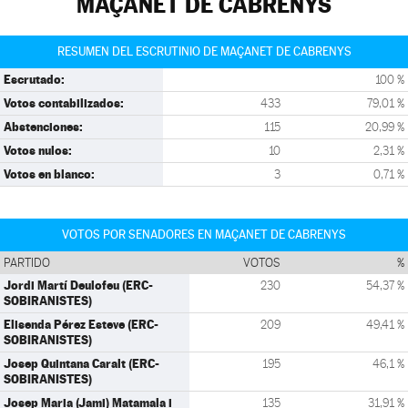
MAÇANET DE CABRENYS
RESUMEN DEL ESCRUTINIO DE MAÇANET DE CABRENYS
Escrutado:
100 %
Votos contabilizados:
433
79,01 %
Abstenciones:
115
20,99 %
Votos nulos:
10
2,31 %
Votos en blanco:
3
0,71 %
VOTOS POR SENADORES EN MAÇANET DE CABRENYS
PARTIDO
VOTOS
%
Jordi Martí Deulofeu (ERC-
230
54,37 %
SOBIRANISTES)
Elisenda Pérez Esteve (ERC-
209
49,41 %
SOBIRANISTES)
Josep Quintana Caralt (ERC-
195
46,1 %
SOBIRANISTES)
Josep Maria (Jami) Matamala i
135
31,91 %