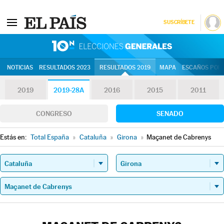
SUSCRÍBETE
10N | Eleccion
NOTICIAS
RESULTADOS 2023
RESULTADOS 2019
MAPA
ESCAÑOS POR 
2019
2019-28A
2016
2015
2011
CONGRESO
SENADO
Estás en:
Total España
»
Cataluña
»
Girona
»
Maçanet de Cabrenys