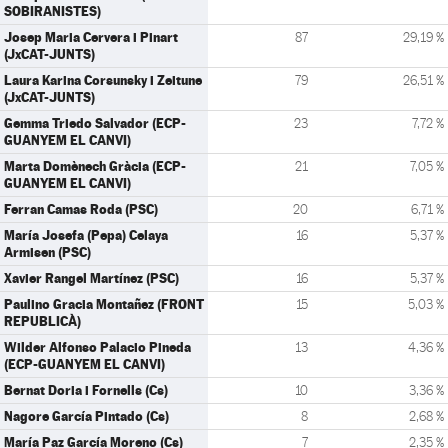
SOBIRANISTES)
Josep Maria Cervera i Pinart
87
29,19 %
(JxCAT-JUNTS)
Laura Karina Corsunsky i Zeitune
79
26,51 %
(JxCAT-JUNTS)
Gemma Triedo Salvador (ECP-
23
7,72 %
GUANYEM EL CANVI)
Marta Domènech Gràcia (ECP-
21
7,05 %
GUANYEM EL CANVI)
Ferran Camas Roda (PSC)
20
6,71 %
María Josefa (Pepa) Celaya
16
5,37 %
Armisen (PSC)
Xavier Rangel Martínez (PSC)
16
5,37 %
Paulino Gracia Montañez (FRONT
15
5,03 %
REPUBLICÀ)
Wilder Alfonso Palacio Pineda
13
4,36 %
(ECP-GUANYEM EL CANVI)
Bernat Doria i Fornells (Cs)
10
3,36 %
Nagore García Pintado (Cs)
8
2,68 %
María Paz García Moreno (Cs)
7
2,35 %