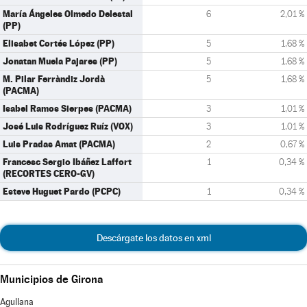
María Ángeles Olmedo Delestal
6
2,01 %
(PP)
Elisabet Cortés López (PP)
5
1,68 %
Jonatan Muela Pajares (PP)
5
1,68 %
M. Pilar Ferràndiz Jordà
5
1,68 %
(PACMA)
Isabel Ramos Sierpes (PACMA)
3
1,01 %
José Luis Rodríguez Ruíz (VOX)
3
1,01 %
Luis Pradas Amat (PACMA)
2
0,67 %
Francesc Sergio Ibáñez Laffort
1
0,34 %
(RECORTES CERO-GV)
Esteve Huguet Pardo (PCPC)
1
0,34 %
Descárgate los datos en xml
Municipios de Girona
Agullana