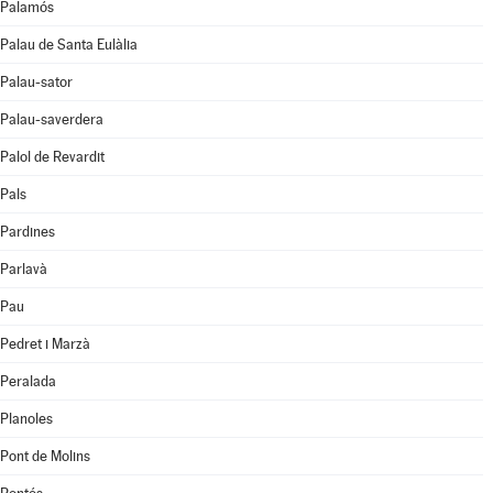
Palamós
Palau de Santa Eulàlia
Palau-sator
Palau-saverdera
Palol de Revardit
Pals
Pardines
Parlavà
Pau
Pedret i Marzà
Peralada
Planoles
Pont de Molins