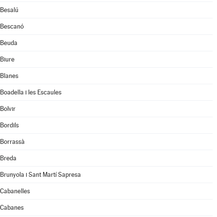
Besalú
Bescanó
Beuda
Biure
Blanes
Boadella i les Escaules
Bolvir
Bordils
Borrassà
Breda
Brunyola i Sant Martí Sapresa
Cabanelles
Cabanes