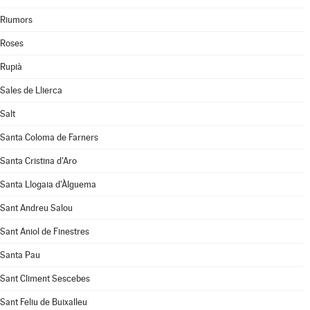
Riumors
Roses
Rupià
Sales de Llierca
Salt
Santa Coloma de Farners
Santa Cristina d'Aro
Santa Llogaia d'Àlguema
Sant Andreu Salou
Sant Aniol de Finestres
Santa Pau
Sant Climent Sescebes
Sant Feliu de Buixalleu