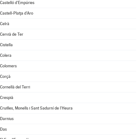
Castelló d'Empúries
Castell-Platja d'Aro
Celrà
Cervià de Ter
Cistella
Colera
Colomers
Corçà
Cornellà del Terri
Crespià
Cruïlles, Monells i Sant Sadurní de l'Heura
Darnius
Das