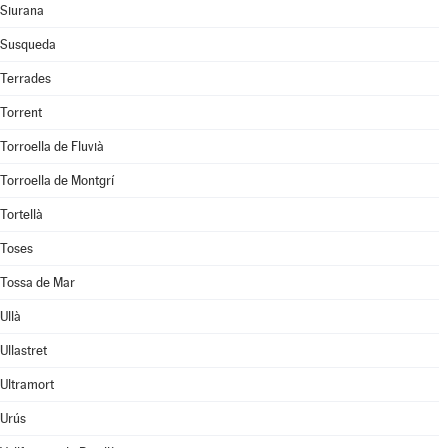
Siurana
Susqueda
Terrades
Torrent
Torroella de Fluvià
Torroella de Montgrí
Tortellà
Toses
Tossa de Mar
Ullà
Ullastret
Ultramort
Urús