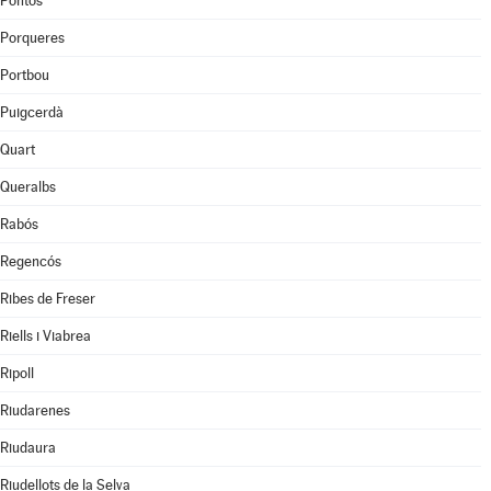
Pontós
Porqueres
Portbou
Puigcerdà
Quart
Queralbs
Rabós
Regencós
Ribes de Freser
Riells i Viabrea
Ripoll
Riudarenes
Riudaura
Riudellots de la Selva