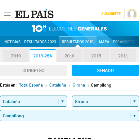
SUSCRÍBETE
10N | Eleccion
NOTICIAS
RESULTADOS 2023
RESULTADOS 2019
MAPA
ESCAÑOS POR 
2019
2019-28A
2016
2015
2011
CONGRESO
SENADO
Estás en:
Total España
»
Cataluña
»
Girona
»
Campllong