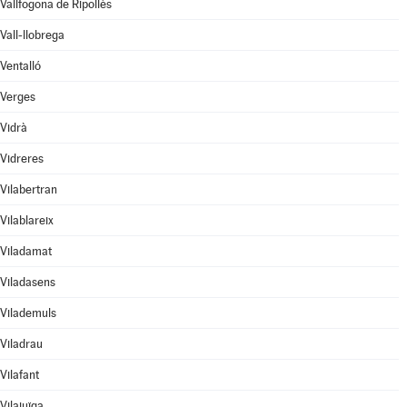
Vallfogona de Ripollès
Vall-llobrega
Ventalló
Verges
Vidrà
Vidreres
Vilabertran
Vilablareix
Viladamat
Viladasens
Vilademuls
Viladrau
Vilafant
Vilajuïga