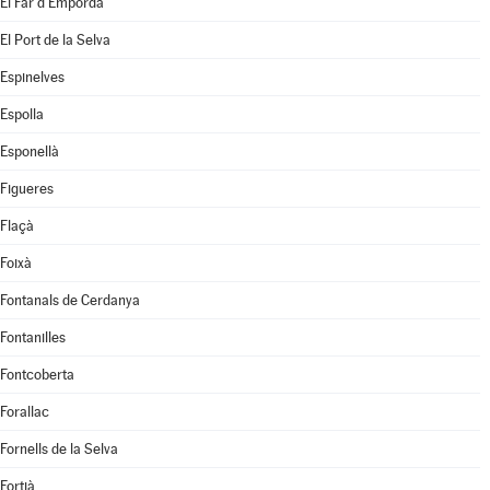
El Far d'Empordà
El Port de la Selva
Espinelves
Espolla
Esponellà
Figueres
Flaçà
Foixà
Fontanals de Cerdanya
Fontanilles
Fontcoberta
Forallac
Fornells de la Selva
Fortià