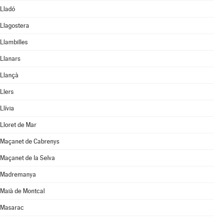
Lladó
Llagostera
Llambilles
Llanars
Llançà
Llers
Llívia
Lloret de Mar
Maçanet de Cabrenys
Maçanet de la Selva
Madremanya
Maià de Montcal
Masarac