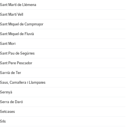
Sant Martí de Llémena
Sant Martí Vell
Sant Miquel de Campmajor
Sant Miquel de Fluvià
Sant Mori
Sant Pau de Segúries
Sant Pere Pescador
Sarrià de Ter
Saus, Camallera i Llampaies
Serinyà
Serra de Daró
Setcases
Sils