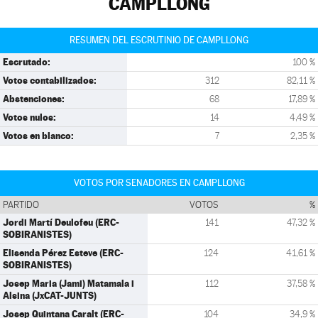
CAMPLLONG
RESUMEN DEL ESCRUTINIO DE CAMPLLONG
Escrutado:
100 %
Votos contabilizados:
312
82,11 %
Abstenciones:
68
17,89 %
Votos nulos:
14
4,49 %
Votos en blanco:
7
2,35 %
VOTOS POR SENADORES EN CAMPLLONG
PARTIDO
VOTOS
%
Jordi Martí Deulofeu (ERC-
141
47,32 %
SOBIRANISTES)
Elisenda Pérez Esteve (ERC-
124
41,61 %
SOBIRANISTES)
Josep Maria (Jami) Matamala i
112
37,58 %
Alsina (JxCAT-JUNTS)
Josep Quintana Caralt (ERC-
104
34,9 %