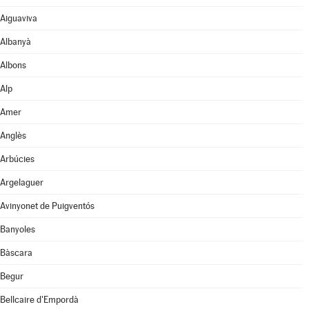
Aiguaviva
Albanyà
Albons
Alp
Amer
Anglès
Arbúcies
Argelaguer
Avinyonet de Puigventós
Banyoles
Bàscara
Begur
Bellcaire d'Empordà