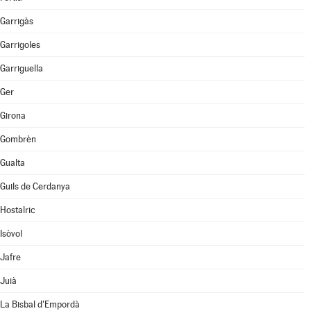
Garrigàs
Garrigoles
Garriguella
Ger
Girona
Gombrèn
Gualta
Guils de Cerdanya
Hostalric
Isòvol
Jafre
Juià
La Bisbal d'Empordà