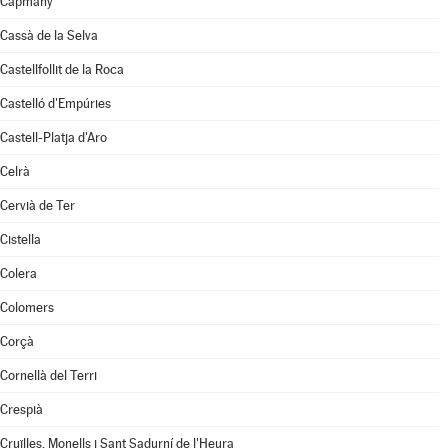
Capmany
Cassà de la Selva
Castellfollit de la Roca
Castelló d'Empúries
Castell-Platja d'Aro
Celrà
Cervià de Ter
Cistella
Colera
Colomers
Corçà
Cornellà del Terri
Crespià
Cruïlles, Monells i Sant Sadurní de l'Heura