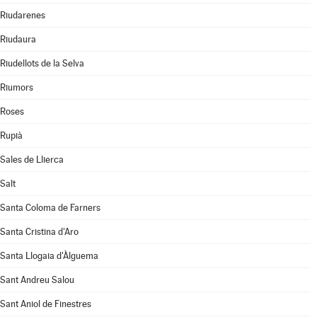
Riudarenes
Riudaura
Riudellots de la Selva
Riumors
Roses
Rupià
Sales de Llierca
Salt
Santa Coloma de Farners
Santa Cristina d'Aro
Santa Llogaia d'Àlguema
Sant Andreu Salou
Sant Aniol de Finestres