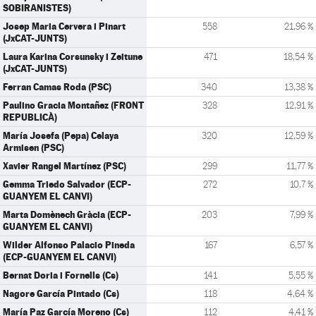
SOBIRANISTES)
Josep Maria Cervera i Pinart
558
21,96 %
(JxCAT-JUNTS)
Laura Karina Corsunsky i Zeitune
471
18,54 %
(JxCAT-JUNTS)
Ferran Camas Roda (PSC)
340
13,38 %
Paulino Gracia Montañez (FRONT
328
12,91 %
REPUBLICÀ)
María Josefa (Pepa) Celaya
320
12,59 %
Armisen (PSC)
Xavier Rangel Martínez (PSC)
299
11,77 %
Gemma Triedo Salvador (ECP-
272
10,7 %
GUANYEM EL CANVI)
Marta Domènech Gràcia (ECP-
203
7,99 %
GUANYEM EL CANVI)
Wilder Alfonso Palacio Pineda
167
6,57 %
(ECP-GUANYEM EL CANVI)
Bernat Doria i Fornells (Cs)
141
5,55 %
Nagore García Pintado (Cs)
118
4,64 %
María Paz García Moreno (Cs)
112
4,41 %