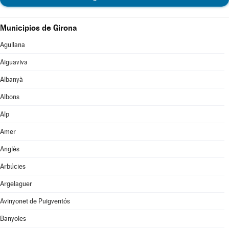
Municipios de Girona
Agullana
Aiguaviva
Albanyà
Albons
Alp
Amer
Anglès
Arbúcies
Argelaguer
Avinyonet de Puigventós
Banyoles