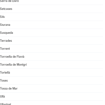
Serra de Daró
Setcases
Sils
Siurana
Susqueda
Terrades
Torrent
Torroella de Fluvià
Torroella de Montgrí
Tortellà
Toses
Tossa de Mar
Ullà
Ullastret