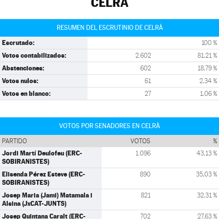
CELRÀ
RESUMEN DEL ESCRUTINIO DE CELRÀ
Escrutado:
100 %
Votos contabilizados:
2.602
81,21 %
Abstenciones:
602
18,79 %
Votos nulos:
61
2,34 %
Votos en blanco:
27
1,06 %
VOTOS POR SENADORES EN CELRÀ
PARTIDO
VOTOS
%
Jordi Martí Deulofeu (ERC-
1.096
43,13 %
SOBIRANISTES)
Elisenda Pérez Esteve (ERC-
890
35,03 %
SOBIRANISTES)
Josep Maria (Jami) Matamala i
821
32,31 %
Alsina (JxCAT-JUNTS)
Josep Quintana Caralt (ERC-
702
27,63 %