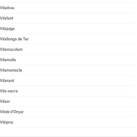
Viladrau
Vilafant
Vilajuïga
Vilallonga de Ter
Vilamacolum
Vilamalla
Vilamaniscle
Vilanant
Vila-sacra
Vilaür
Vilobí d'Onyar
Vilopriu