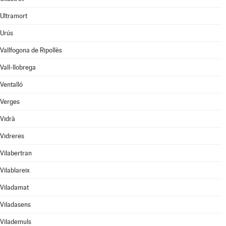
Ultramort
Urús
Vallfogona de Ripollès
Vall-llobrega
Ventalló
Verges
Vidrà
Vidreres
Vilabertran
Vilablareix
Viladamat
Viladasens
Vilademuls