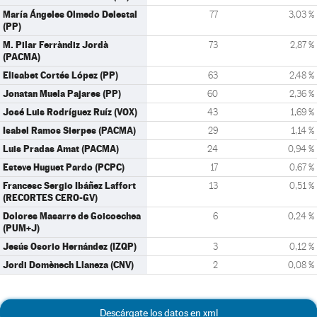
María Ángeles Olmedo Delestal
77
3,03 %
(PP)
M. Pilar Ferràndiz Jordà
73
2,87 %
(PACMA)
Elisabet Cortés López (PP)
63
2,48 %
Jonatan Muela Pajares (PP)
60
2,36 %
José Luis Rodríguez Ruíz (VOX)
43
1,69 %
Isabel Ramos Sierpes (PACMA)
29
1,14 %
Luis Pradas Amat (PACMA)
24
0,94 %
Esteve Huguet Pardo (PCPC)
17
0,67 %
Francesc Sergio Ibáñez Laffort
13
0,51 %
(RECORTES CERO-GV)
Dolores Masarre de Goicoechea
6
0,24 %
(PUM+J)
Jesús Osorio Hernández (IZQP)
3
0,12 %
Jordi Domènech Llaneza (CNV)
2
0,08 %
Descárgate los datos en xml