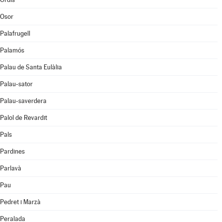
Osor
Palafrugell
Palamós
Palau de Santa Eulàlia
Palau-sator
Palau-saverdera
Palol de Revardit
Pals
Pardines
Parlavà
Pau
Pedret i Marzà
Peralada