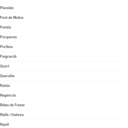
Planoles
Pont de Molins
Pontós
Porqueres
Portbou
Puigcerdà
Quart
Queralbs
Rabós
Regencós
Ribes de Freser
Riells i Viabrea
Ripoll