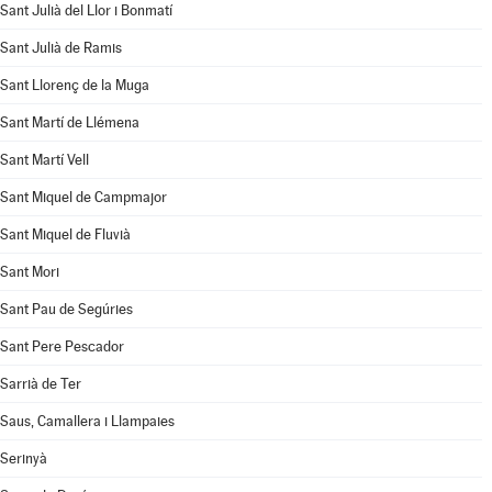
Sant Julià del Llor i Bonmatí
Sant Julià de Ramis
Sant Llorenç de la Muga
Sant Martí de Llémena
Sant Martí Vell
Sant Miquel de Campmajor
Sant Miquel de Fluvià
Sant Mori
Sant Pau de Segúries
Sant Pere Pescador
Sarrià de Ter
Saus, Camallera i Llampaies
Serinyà