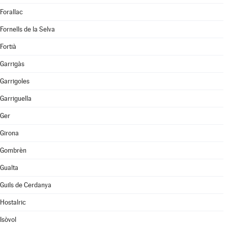
Forallac
Fornells de la Selva
Fortià
Garrigàs
Garrigoles
Garriguella
Ger
Girona
Gombrèn
Gualta
Guils de Cerdanya
Hostalric
Isòvol