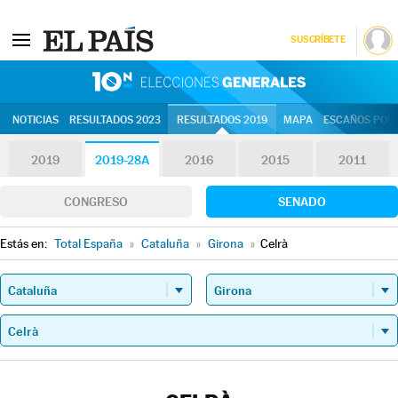
SUSCRÍBETE
10N | Eleccion
NOTICIAS
RESULTADOS 2023
RESULTADOS 2019
MAPA
ESCAÑOS POR 
2019
2019-28A
2016
2015
2011
CONGRESO
SENADO
Estás en:
Total España
»
Cataluña
»
Girona
»
Celrà