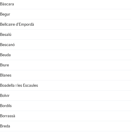
Bàscara
Begur
Bellcaire d'Empordà
Besalú
Bescanó
Beuda
Biure
Blanes
Boadella i les Escaules
Bolvir
Bordils
Borrassà
Breda