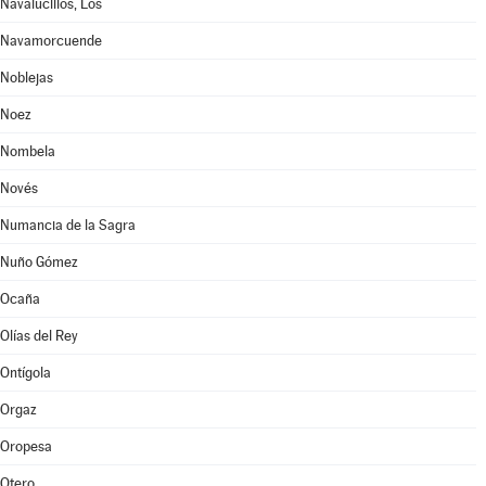
Navalucillos, Los
Navamorcuende
Noblejas
Noez
Nombela
Novés
Numancia de la Sagra
Nuño Gómez
Ocaña
Olías del Rey
Ontígola
Orgaz
Oropesa
Otero