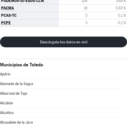
PODEMOS-IU-EQUO CLM
106
3,69 %
PACMA
18
0,63 %
PCAS-TC
3
0,1 %
PCPE
3
0,1 %
Descárgate los datos en xml
Municipios de Toledo
Ajofrín
Alameda de la Sagra
Albarreal de Tajo
Alcabón
Alcañizo
Alcaudete de la Jara