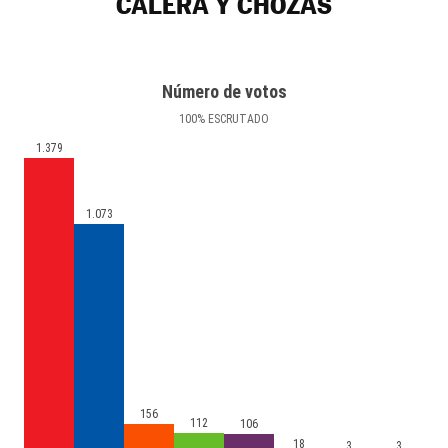
CALERA Y CHOZAS
Número de votos
100
%
ESCRUTADO
1.379
1.073
156
112
106
18
3
3