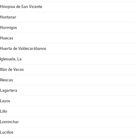
Hinojosa de San Vicente
Hontanar
Hormigos
Huecas
Huerta de Valdecarábanos
Iglesuela, La
Illán de Vacas
Illescas
Lagartera
Layos
Lillo
Lominchar
Lucillos