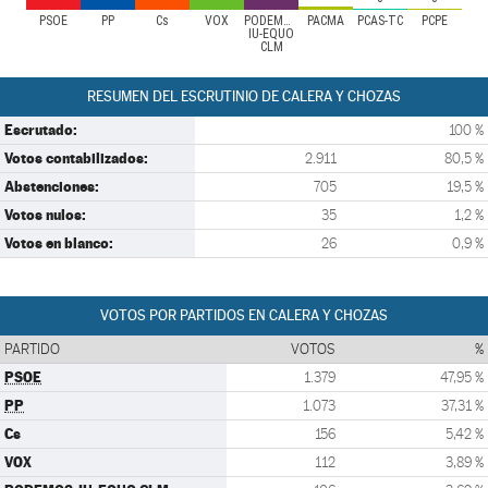
PSOE
PP
Cs
VOX
PODEMOS-
PACMA
PCAS-TC
PCPE
IU-EQUO
CLM
RESUMEN DEL ESCRUTINIO DE CALERA Y CHOZAS
Escrutado:
100 %
Votos contabilizados:
2.911
80,5 %
Abstenciones:
705
19,5 %
Votos nulos:
35
1,2 %
Votos en blanco:
26
0,9 %
VOTOS POR PARTIDOS EN CALERA Y CHOZAS
PARTIDO
VOTOS
%
PSOE
1.379
47,95 %
PP
1.073
37,31 %
Cs
156
5,42 %
VOX
112
3,89 %