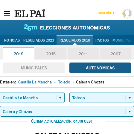
SUSCRÍBETE
26M | Elec
NOTICIAS
RESULTADOS 2023
RESULTADOS 2019
PACTOS
MUNICIPALE
2019
2015
2011
2007
MUNICIPALES
AUTONÓMICAS
Estás en:
Castilla La Mancha
»
Toledo
»
Calera y Chozas
04.48
ÚLTIMA ACTUALIZACIÓN:
CEST