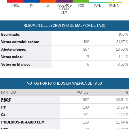
PSOE
PP
Cs
PODEMOS-
VOX
PCPE
PACMA
IU-EQUO
CLM
RESUMEN DEL ESCRUTINIO DE MALPICA DE TAJO
Escrutado:
100 %
Votos contabilizados:
1.166
81,37 %
Abstenciones:
267
18,63 %
Votos nulos:
13
1,11 %
Votos en blanco:
6
0,52 %
VOTOS POR PARTIDOS EN MALPICA DE TAJO
PARTIDO
VOTOS
%
PSOE
587
50,91 %
PP
199
17,26 %
Cs
164
14,22 %
PODEMOS-IU-EQUO CLM
133
11,54 %