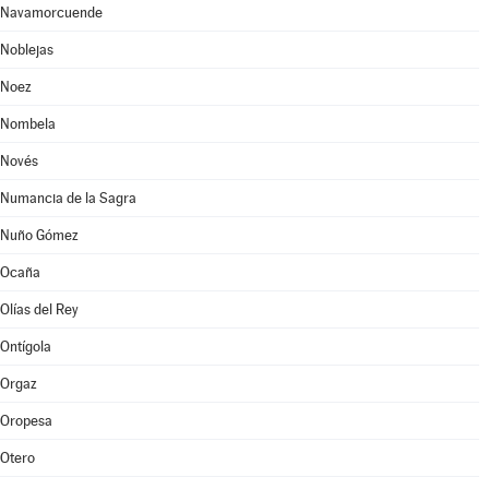
Navamorcuende
Noblejas
Noez
Nombela
Novés
Numancia de la Sagra
Nuño Gómez
Ocaña
Olías del Rey
Ontígola
Orgaz
Oropesa
Otero