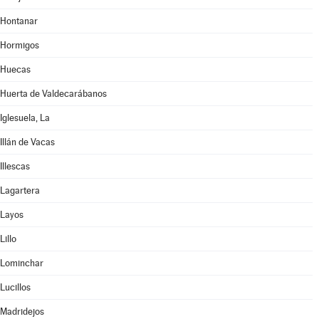
Hontanar
Hormigos
Huecas
Huerta de Valdecarábanos
Iglesuela, La
Illán de Vacas
Illescas
Lagartera
Layos
Lillo
Lominchar
Lucillos
Madridejos