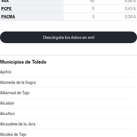
VOX
56
4,86 %
PCPE
5
0,43 %
PACMA
3
0,26 %
Descárgate los datos en xml
Municipios de Toledo
Ajofrín
Alameda de la Sagra
Albarreal de Tajo
Alcabón
Alcañizo
Alcaudete de la Jara
Alcolea de Tajo