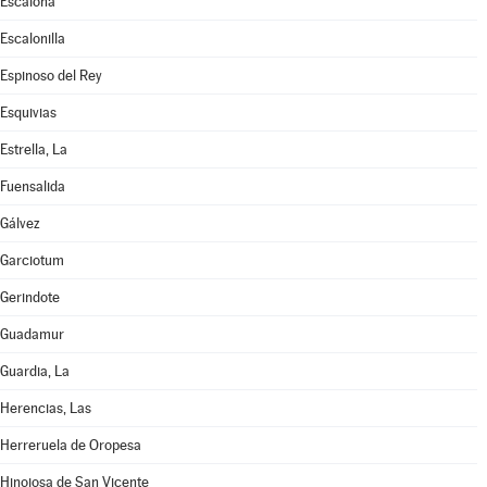
Escalona
Escalonilla
Espinoso del Rey
Esquivias
Estrella, La
Fuensalida
Gálvez
Garciotum
Gerindote
Guadamur
Guardia, La
Herencias, Las
Herreruela de Oropesa
Hinojosa de San Vicente