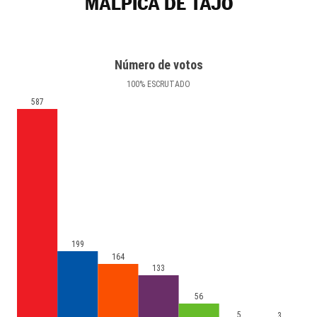
MALPICA DE TAJO
Número de votos
100
%
ESCRUTADO
587
199
164
133
56
5
3