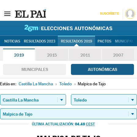
SUSCRÍBETE
26M | Elec
NOTICIAS
RESULTADOS 2023
RESULTADOS 2019
PACTOS
MUNICIPALE
2019
2015
2011
2007
MUNICIPALES
AUTONÓMICAS
Estás en:
Castilla La Mancha
»
Toledo
»
Malpica de Tajo
04.48
ÚLTIMA ACTUALIZACIÓN:
CEST