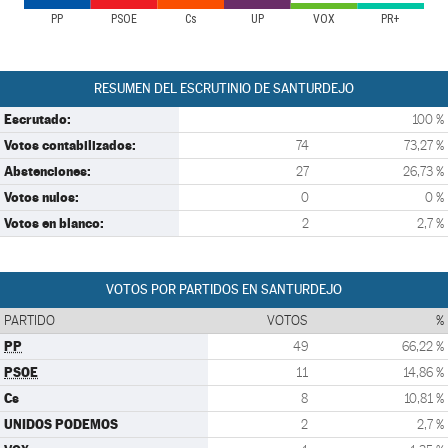
PP
PSOE
Cs
UP
VOX
PR+
RESUMEN DEL ESCRUTINIO DE SANTURDEJO
Escrutado:
100 %
Votos contabilizados:
74
73,27 %
Abstenciones:
27
26,73 %
Votos nulos:
0
0 %
Votos en blanco:
2
2,7 %
VOTOS POR PARTIDOS EN SANTURDEJO
PARTIDO
VOTOS
%
PP
49
66,22 %
PSOE
11
14,86 %
Cs
8
10,81 %
UNIDOS PODEMOS
2
2,7 %