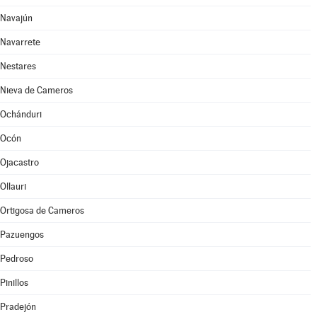
Navajún
Navarrete
Nestares
Nieva de Cameros
Ochánduri
Ocón
Ojacastro
Ollauri
Ortigosa de Cameros
Pazuengos
Pedroso
Pinillos
Pradejón