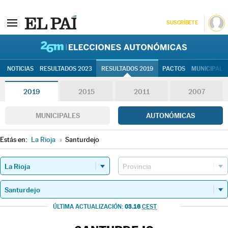
SUSCRÍBETE
26M | Elec
NOTICIAS
RESULTADOS 2023
RESULTADOS 2019
PACTOS
MUNICIPALE
2019
2015
2011
2007
MUNICIPALES
AUTONÓMICAS
Estás en:
La Rioja
»
Santurdejo
03.16
ÚLTIMA ACTUALIZACIÓN:
CEST