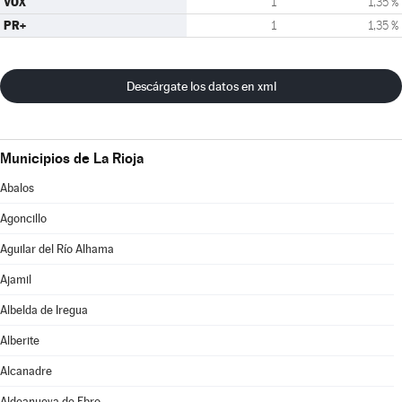
VOX
1
1,35 %
PR+
1
1,35 %
Descárgate los datos en xml
Municipios de La Rioja
Abalos
Agoncillo
Aguilar del Río Alhama
Ajamil
Albelda de Iregua
Alberite
Alcanadre
Aldeanueva de Ebro