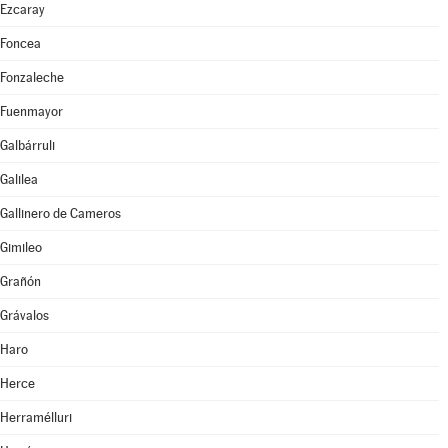
Ezcaray
Foncea
Fonzaleche
Fuenmayor
Galbárruli
Galilea
Gallinero de Cameros
Gimileo
Grañón
Grávalos
Haro
Herce
Herramélluri