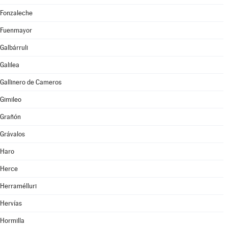
Fonzaleche
Fuenmayor
Galbárruli
Galilea
Gallinero de Cameros
Gimileo
Grañón
Grávalos
Haro
Herce
Herramélluri
Hervías
Hormilla