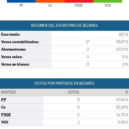
PP
Cs
PSOE
VOX
RESUMEN DEL ESCRUTINIO DE BEZARES
Escrutado:
100 %
Votos contabilizados:
17
89,47 %
Abstenciones:
2
10,53 %
Votos nulos:
0
0 %
Votos en blanco:
0
0 %
VOTOS POR PARTIDOS EN BEZARES
PARTIDO
VOTOS
%
PP
8
47,06 %
Cs
6
35,29 %
PSOE
2
11,76 %
VOX
1
5,88 %