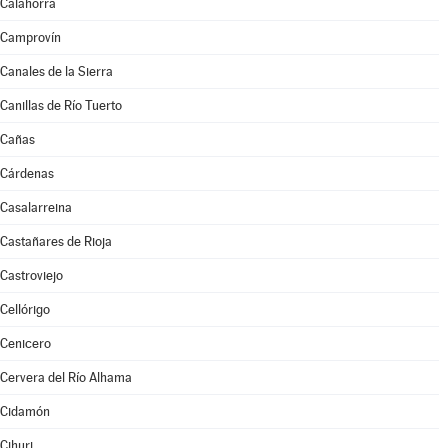
Calahorra
Camprovín
Canales de la Sierra
Canillas de Río Tuerto
Cañas
Cárdenas
Casalarreina
Castañares de Rioja
Castroviejo
Cellórigo
Cenicero
Cervera del Río Alhama
Cidamón
Cihuri