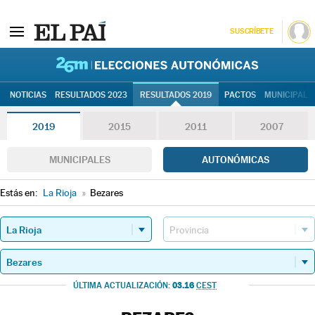
SUSCRÍBETE
26M | Elec
NOTICIAS
RESULTADOS 2023
RESULTADOS 2019
PACTOS
MUNICIPALE
2019
2015
2011
2007
MUNICIPALES
AUTONÓMICAS
Estás en:
La Rioja
»
Bezares
03.16
ÚLTIMA ACTUALIZACIÓN:
CEST