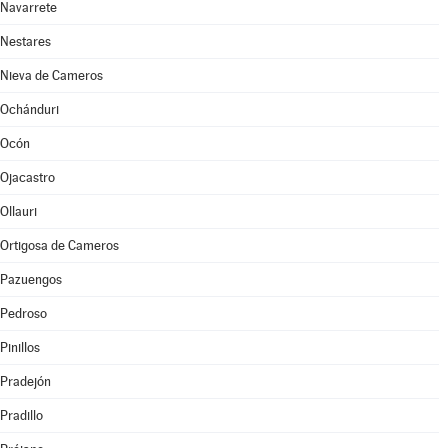
Navarrete
Nestares
Nieva de Cameros
Ochánduri
Ocón
Ojacastro
Ollauri
Ortigosa de Cameros
Pazuengos
Pedroso
Pinillos
Pradejón
Pradillo